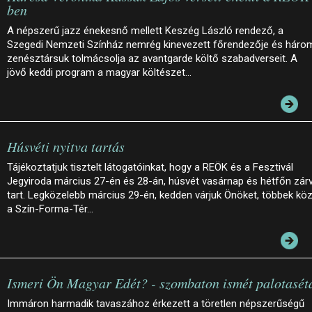
ben
A népszerű jazz énekesnő mellett Keszég László rendező, a
Szegedi Nemzeti Színház nemrég kinevezett főrendezője és háro
zenésztársuk tolmácsolja az avantgarde költő szabadverseit. A
jövő keddi program a magyar költészet…
Húsvéti nyitva tartás
Tájékoztatjuk tisztelt látogatóinkat, hogy a REÖK és a Fesztivál
Jegyiroda március 27-én és 28-án, húsvét vasárnap és hétfőn zár
tart. Legközelebb március 29-én, kedden várjuk Önöket, többek köz
a Szín-Forma-Tér…
Ismeri Ön Magyar Edét? - szombaton ismét palotasét
Immáron harmadik tavaszához érkezett a töretlen népszerűségű