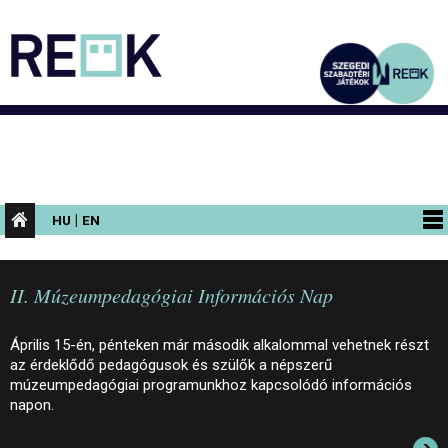
|
HU
EN
PROGRAMOK
II. Múzeumpedagógiai Információs Nap
KIÁLLÍTÁSOK
AZ ÉPÜLET
Április 15-én, pénteken már második alkalommal vehetnek részt
az érdeklődő pedagógusok és szülők a népszerű
INFORMÁCIÓK
múzeumpedagógiai programunkhoz kapcsolódó információs
napon.
KONFERENCIA