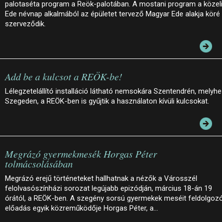
palotaséta program a Reök-palotában. A mostani program a közel
Ede névnap alkalmából az épületet tervező Magyar Ede alakja köré
szerveződik.
Add be a kulcsot a REÖK-be!
Lélegzetelállító installáció látható nemsokára Szentendrén, melyh
Szegeden, a REÖK-ben is gyűjtik a használaton kívüli kulcsokat.
Megrázó gyermekmesék Horgas Péter
tolmácsolásában
Megrázó erejű történeteket hallhatnak a nézők a Városszél
felolvasószínházi sorozat legújabb epizódján, március 18-án 19
órától, a REÖK-ben. A szegény sorsú gyermekek meséit feldolgoz
előadás egyik közreműködője Horgas Péter, a…