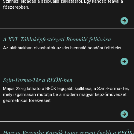
Színházi előadás a szexuális zaklatásról. Egy kancsó teával a
főszerepben.
A XVI. Táblaképfestészeti Biennálé felhívása
Az alábbiakban olvashatók az idei biennálé beadási feltételei.
Szín-Forma-Tér a REÖK-ben
Május 22-ig látható a REÖK legújabb kiállítása, a Szín-Forma-Tér,
mely izgalmasan mutatja be a modern magyar képzőművészet
geometrikus törekvéseit.
Harcsa Veronika Kassák Lajos verseit énekli a REÖK