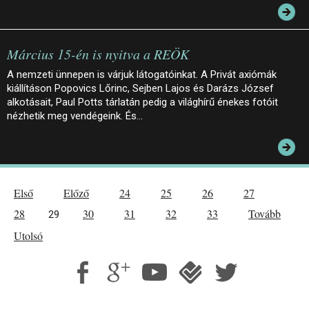
Március 15-én is nyitva a REÖK
A nemzeti ünnepen is várjuk látogatóinkat. A Privát axiómák
kiállításon Popovics Lőrinc, Sejben Lajos és Darázs József
alkotásait, Paul Potts tárlatán pedig a világhírű énekes fotóit
nézhetik meg vendégeink. És…
Első
Előző
24
25
26
27
28
30
31
32
33
Tovább
29
Utolsó