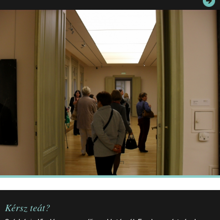
JEGYEK
ELÉRHETŐSÉG
PALOTASÉTÁK ÉS VEZETÉSEK
KÖZÉRDEKŰ ADATOK
Kérsz teát?