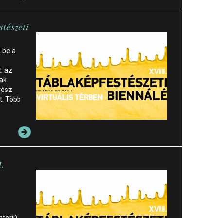
stészeti
 be a
t, az
nak
vész
t. Több
I.
nterjú