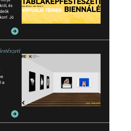
ról, és
ideók
kon! Jó
estészeti
ő
be
l a