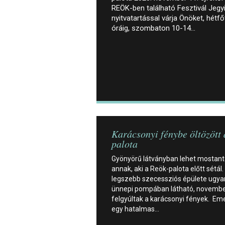
REÖK-ben található Fesztivál Jegy
nyitvatartással várja Önöket, hétf
óráig, szombaton 10-14…
Karácsonyi fénybe öltözött
palota
Gyönyörű látványban lehet mostant
annak, aki a Reök-palota előtt sétál.
legszebb szecessziós épülete ugya
ünnepi pompában látható, novembe
felgyúltak a karácsonyi fények. Eme
egy hatalmas…