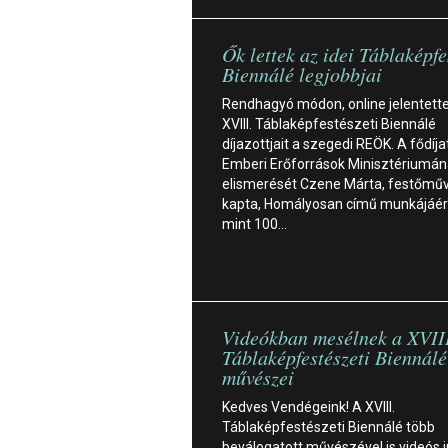
Ők lettek az idei Táblaképfe
Biennálé legjobbjai
Rendhagyó módon, online jelentette
XVIII. Táblaképfestészeti Biennálé
díjazottjait a szegedi REÖK. A fődíja
Emberi Erőforrások Minisztériumá
elismerését Czene Márta, festőmű
kapta, Homályosan című munkájáér
mint 100…
Videókban mesélnek a XVII
Táblaképfestészeti Biennálé
művészei
Kedves Vendégeink! A XVIII.
Táblaképfestészeti Biennálé több
beválogatott művészével is videós i