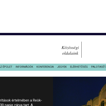
Közösségi
oldalaink
AZ ÉPÜLET
INFORMÁCIÓK
KONFERENCIA
JEGYEK
ELÉRHETŐSÉG
PALOTASÉT
orítások értelmében a Reök-
30 napig zárva tart. A