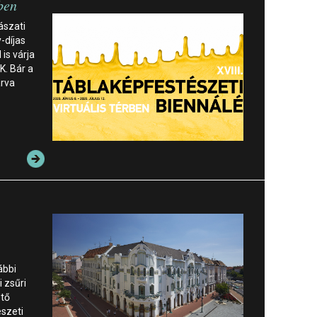
ben
ászati
-díjas
 is várja
K. Bár a
árva
ábbi
 zsűri
ető
szeti