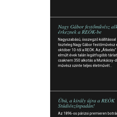
Nagy Gábor festőművész al
érkeznek a REÖK-be
Nagyszabású, összegző kiállítással
tiszteleg Nagy Gábor festőművész e
október 10-től a REÖK. Az „Átkelés”
elmúlt évek talán legátfogóbb tárlat
csaknem 350 alkotás a Munkácsy-dí
művész szinte teljes életművét…
Übü, a király újra a REÖK
Stúdiószínpadán!
Az 1896-os párizsi premieren botr