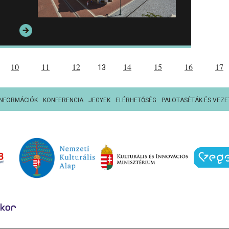
10
11
12
14
15
16
17
13
INFORMÁCIÓK
KONFERENCIA
JEGYEK
ELÉRHETŐSÉG
PALOTASÉTÁK ÉS VEZE