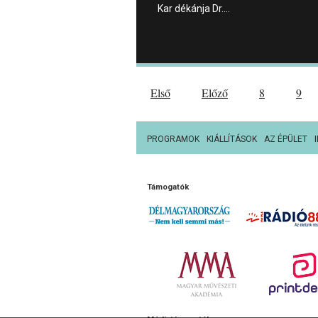
Kar dékánja Dr.…
Első
Előző
8
9
PROGRAMOK
KIÁLLÍTÁSOK
AZ ÉPÜLET
Támogatók