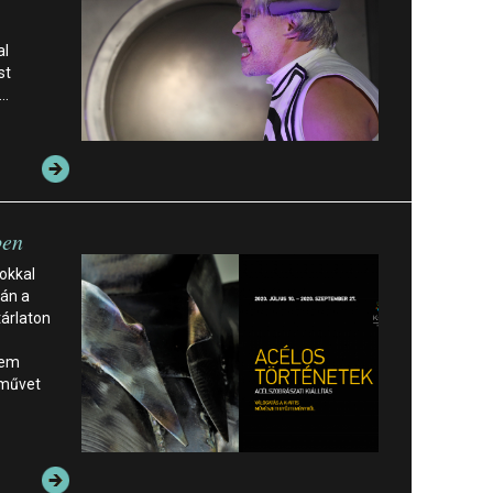
al
st
!…
ben
okkal
tán a
tárlaton
nem
 művet