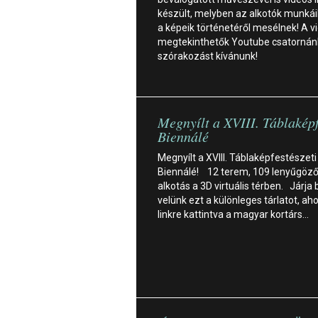
készült, melyben az alkotók munkáik
a képeik történetéről mesélnek! A v
megtekinthetők Youtube csatornán
szórakozást kívánunk!
Megnyílt a XVIII. Táblaképf
Biennálé
Megnyílt a XVIII. Táblaképfestészeti
Biennálé! 12 terem, 109 lenyűgöz
alkotás a 3D virtuális térben. Járja 
velünk ezt a különleges tárlatot, aho
linkre kattintva a magyar kortárs…