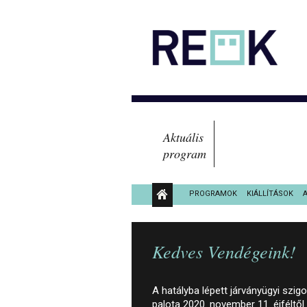
Aktuális
program
PROGRAMOK
KIÁLLÍTÁSOK
KÖZÉRDEKŰ ADATOK
Kedves Vendégeink!
A hatályba lépett járványügyi szig
palota 2020. november 11. éjféltől 