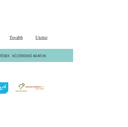
Tovább
Utolsó
TÉSEK
KÖZÉRDEKŰ ADATOK