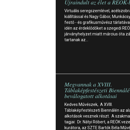
Újraindult az élet a REÖK-
Virtuális seregszemlével, acélszobr
kiállítással és Nagy Gábor, Munkácsy
festő - és grafikusművész tárlatával
idén az érdeklődőket a szegedi REÖ
járványhelyzet miatt március óta z
tartanak az…
Megvannak a XVIII.
Táblaképfestészeti Biennálé
beválogatott alkotásai
Kedves Művészek, A XVIII.
Táblaképfestészeti Biennálén az al
alkotások vesznek részt. A szakmai
tagjai: Dr. Nátyi Róbert, a REÖK vez
kurátora, az SZTE Bartók Béla Művé