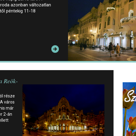
iroda azonban változatlan
őtől péntekig 11-18
 a Reök-
ól része
 A város
nis már
r 2-án
llett