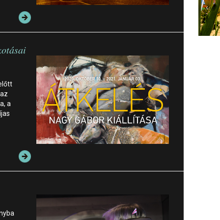
kotásai
lőtt
 az
a, a
jas
ányba