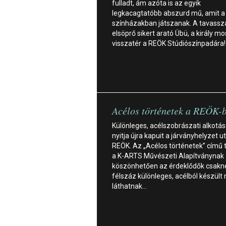
fulladt, ám azóta is az egyik
legkacagtatóbb abszurd mű, amit a
színházakban játszanak. A tavassz
elsöprő sikert arató Übü, a király mo
visszatér a REÖK Stúdiószínpadára
Acélos történetek a REÖK-
Különleges, acélszobrászati alkotás
nyitja újra kapuit a járványhelyzet u
REÖK. Az „Acélos történetek” című 
a K-ARTS Művészeti Alapítványnak
köszönhetően az érdeklődők csak
félszáz különleges, acélból készült
láthatnak…