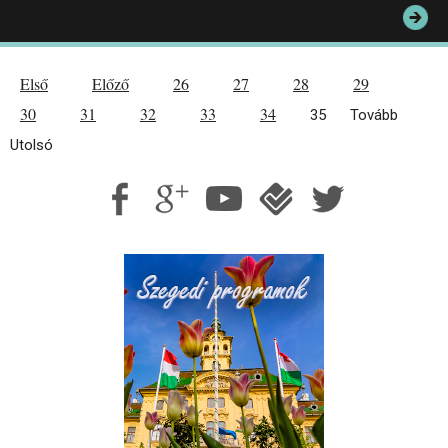
Első
Előző
26
27
28
29
30
31
32
33
34
35
Tovább
Utolsó