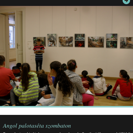
JEGYEK
ELÉRHETŐSÉG
PALOTASÉTÁK ÉS VEZETÉSEK
KÖZÉRDEKŰ ADATOK
Angol palotaséta szombaton