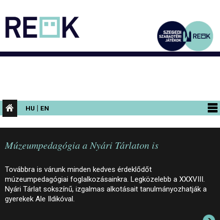
|
HU
EN
PROGRAMOK
Múzeumpedagógia a Nyári Tárlaton is
KIÁLLÍTÁSOK
AZ ÉPÜLET
Továbbra is várunk minden kedves érdeklődőt
múzeumpedagógiai foglalkozásainkra. Legközelebb a XXXVIII.
INFORMÁCIÓK
Nyári Tárlat sokszínű, izgalmas alkotásait tanulmányozhatják a
gyerekek Ale Ildikóval.
KONFERENCIA