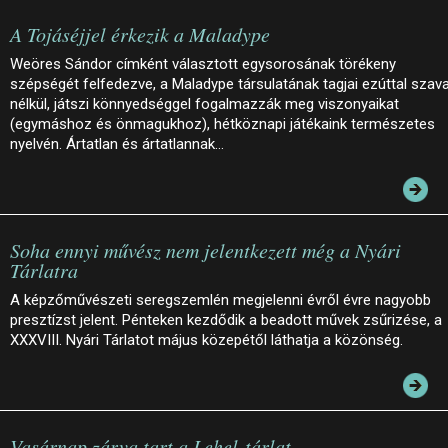
A Tojáséjjel érkezik a Maladype
Weöres Sándor címként választott egysorosának törékeny
szépségét felfedezve, a Maladype társulatának tagjai ezúttal szav
nélkül, játszi könnyedséggel fogalmazzák meg viszonyaikat
(egymáshoz és önmagukhoz), hétköznapi játékaink természetes
nyelvén. Ártatlan és ártatlannak…
Soha ennyi művész nem jelentkezett még a Nyári
Tárlatra
A képzőművészeti seregszemlén megjelenni évről évre nagyobb
presztízst jelent. Pénteken kezdődik a beadott művek zsűrizése, a
XXXVIII. Nyári Tárlatot május közepétől láthatja a közönség.
Vasárnap zárva tart a Lehel-tárlat