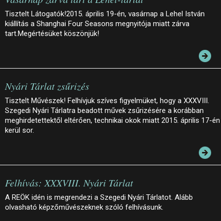
Tisztelt Látogatók!2015. április 19-én, vasárnap a Lehel István
kiállítás a Shanghai Four Seasons megnyitója miatt zárva
tart.Megértésüket köszönjük!
Nyári Tárlat zsűrizés
Tisztelt Művészek! Felhívjuk szíves figyelmüket, hogy a XXXVIII.
Szegedi Nyári Tárlatra beadott művek zsűrizésére a korábban
meghirdetettektől eltérően, technikai okok miatt 2015. április 17-én
kerül sor.
Felhívás: XXXVIII. Nyári Tárlat
A REÖK idén is megrendezi a Szegedi Nyári Tárlatot. Alább
olvasható képzőművészeknek szóló felhívásunk.