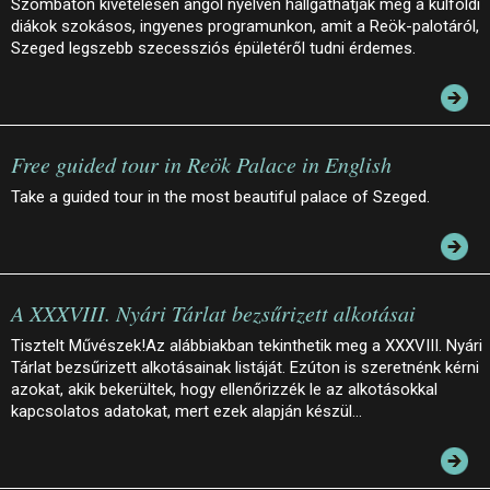
Szombaton kivételesen angol nyelven hallgathatják meg a külföldi
diákok szokásos, ingyenes programunkon, amit a Reök-palotáról,
Szeged legszebb szecessziós épületéről tudni érdemes.
Free guided tour in Reök Palace in English
Take a guided tour in the most beautiful palace of Szeged.
A XXXVIII. Nyári Tárlat bezsűrizett alkotásai
Tisztelt Művészek!Az alábbiakban tekinthetik meg a XXXVIII. Nyári
Tárlat bezsűrizett alkotásainak listáját. Ezúton is szeretnénk kérni
azokat, akik bekerültek, hogy ellenőrizzék le az alkotásokkal
kapcsolatos adatokat, mert ezek alapján készül…