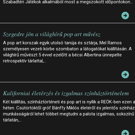
Szabadtéri Játékok alkalmából most a megszokott időpontokon…
Szegedre jön a világhírű pop art művész
A pop art korszak egyik utolsó tanúja és sztárja, Mel Ramos
személyesen vezeti körbe szombaton a látogatókat kiállításán. A
világhírű művészt 5 évvel ezelőtt a bécsi Albertina ünnepelte
retrospektív tárlattal,…
Kaliforniai életérzés és izgalmas színháztörténelem
Két kiállítás, színháztörténeti és pop art is nyílik a REÖK-ben ezen 
héten. Csütörtöktől gróf Bánffy Miklós életéről és jelentős színház
munkásságáról lehet többet megtudni a palota izgalmas, sokszínű
tárlatán,…