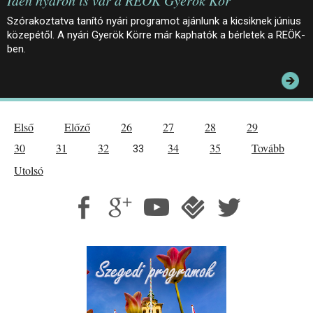
Idén nyáron is vár a REÖK Gyerök Kör
Szórakoztatva tanító nyári programot ajánlunk a kicsiknek június
közepétől. A nyári Gyerök Körre már kaphatók a bérletek a REÖK-
ben.
Első
Előző
26
27
28
29
30
31
32
34
35
Tovább
33
Utolsó