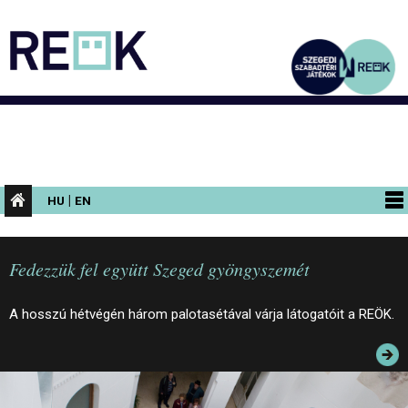
|
HU
EN
PROGRAMOK
Fedezzük fel együtt Szeged gyöngyszemét
KIÁLLÍTÁSOK
AZ ÉPÜLET
A hosszú hétvégén három palotasétával várja látogatóit a REÖK.
INFORMÁCIÓK
KONFERENCIA