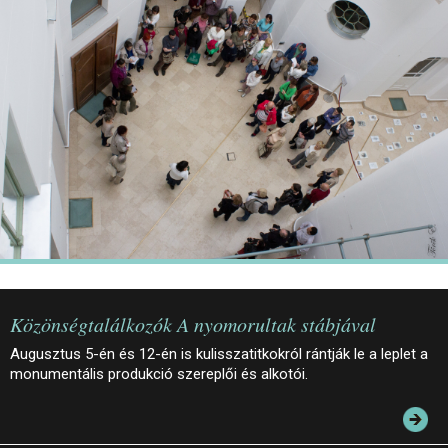
JEGYEK
ELÉRHETŐSÉG
PALOTASÉTÁK ÉS VEZETÉSEK
KÖZÉRDEKŰ ADATOK
Közönségtalálkozók A nyomorultak stábjával
Augusztus 5-én és 12-én is kulisszatitkokról rántják le a leplet a
monumentális produkció szereplői és alkotói.