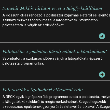
Szinetár Miklós tárlatot vezet a Bánffy-kiállításon
A Kossuth-díjas rendező a polihisztor izgalmas életéről és jelentő
színházi munkásságáról mesél a látogatóknak. Szombaton
palotasétára is várják az érdeklődőket.
Palotaséta: szombaton hűsölj nálunk a kánikulában!
Szombaton, a szokásos időben várjuk a látogatókat népszerű
palotaséta programunkra.
Palotaséták a Szabadtéri előadásai előtt
A REÖK egyik legnépszerűbb programsorozata a palotaséta, mely
a látogatók közelebbről is megismerkedhetnek Szeged legszebb
szecessziós épületének gyönyörű részleteivel és titkaival. A Szege