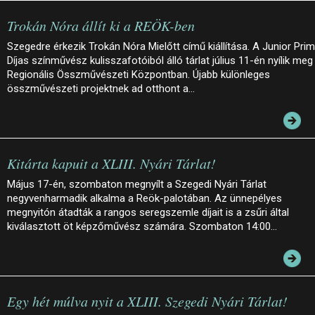
Trokán Nóra állít ki a REÖK-ben
Szegedre érkezik Trokán Nóra Mielőtt című kiállítása. A Junior Pri
Díjas színművész kulisszafotóiból álló tárlat július 11-én nyílik meg
Regionális Összművészeti Központban. Újabb különleges
összművészeti projektnek ad otthont a…
Kitárta kapuit a XLIII. Nyári Tárlat!
Május 17-én, szombaton megnyílt a Szegedi Nyári Tárlat
negyvenharmadik alkalma a Reök-palotában. Az ünnepélyes
megnyitón átadták a rangos seregszemle díjait is a zsűri által
kiválasztott öt képzőművész számára. Szombaton 14:00…
Egy hét múlva nyit a XLIII. Szegedi Nyári Tárlat!