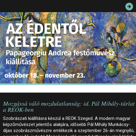
JEGYEK
ELÉRHETŐSÉG
PALOTASÉTÁK ÉS VEZETÉSEK
KÖZÉRDEKŰ ADATOK
Mozgássá váló mozdulatlanság: id. Pál Mihály-tárlat
a REÖK-ben
Szobrászati kiállításra készül a REÖK Szeged. A modern magyar
képzőművészet jelentős alakjára, idősebb Pál Mihály Munkácsy-
díjas szobrászművészre emlékezik a szeptember 26-án megnyíló,