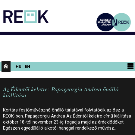
|
HU
EN
PROGRAMOK
Az Édentől keletre: Papageorgiu Andrea önálló
KIÁLLÍTÁSOK
kiállítása
AZ ÉPÜLET
Kortárs festőművésznő önálló tárlatával folytatódik az ősz a
INFORMÁCIÓK
REÖK-ben. Papageorgiu Andrea Az Édentől keletre című kiállítása
október 18-tól november 23-ig fogadja majd az érdeklődőket.
KONFERENCIA
Egészen egyedülálló alkotói hanggal rendelkező művész…