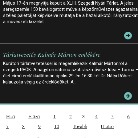
Május 17-én megnyitja kapuit a XLIII. Szegedi Nyári Tárlat. A jeles
seregszemle 150 beválogatott műve a képzőművészet ágazataina
széles palettáját képviselve mutatja be a hazai alkotói irányzatokat
a művészeti közélet…
Tárlatvezetés Kalmár Márton emlékére
Kurátori tárlatvezetéssel is megemlékezik Kalmár Mártonról a
szegedi REÖK. A nagyformátumú szobrászművész Idea – forma 
élet című emlékkiállításán április 29-én 16:30-tól Dr. Nátyi Róbert
kalauzolja végig az érdeklődőket. A…
Első
Előző
1
2
4
5
6
3
7
8
9
10
Tovább
Utolsó