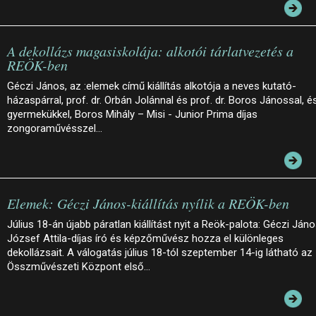
A dekollázs magasiskolája: alkotói tárlatvezetés a
REÖK-ben
Géczi János, az :elemek című kiállítás alkotója a neves kutató-
házaspárral, prof. dr. Orbán Jolánnal és prof. dr. Boros Jánossal, é
gyermekükkel, Boros Mihály – Misi - Junior Prima díjas
zongoraművésszel…
Elemek: Géczi János-kiállítás nyílik a REÖK-ben
Július 18-án újabb páratlan kiállítást nyit a Reök-palota: Géczi Ján
József Attila-díjas író és képzőművész hozza el különleges
dekollázsait. A válogatás július 18-tól szeptember 14-ig látható az
Összművészeti Központ első…