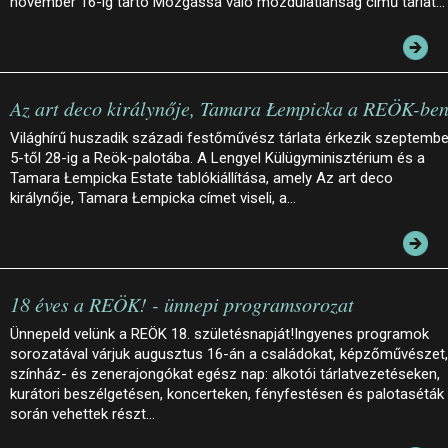
november 16-ig tartó Mozgássá váló mozdulatlanság című tárlat…
Az art deco királynője, Tamara Łempicka a REÖK-be
Világhírű huszadik századi festőművész tárlata érkezik szeptembe
5-től 28-ig a Reök-palotába. A Lengyel Külügyminisztérium és a
Tamara Łempicka Estate tablókiállítása, amely Az art deco
királynője, Tamara Łempicka címet viseli, a…
18 éves a REÖK! - ünnepi programsorozat
Ünnepeld velünk a REÖK 18. születésnapját!Ingyenes programok
sorozatával várjuk augusztus 16-án a családokat, képzőművészet,
színház- és zenerajongókat egész nap: alkotói tárlatvezetéseken,
kurátori beszélgetésen, koncerteken, fényfestésen és palotaséták
során vehettek részt…