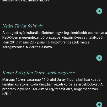
látogathatók az utolsó napon.
Nyári Tárlat felhívás
A szegedi nyár kulturális életének egyik legjelentősebb eseménye a
REÖK-ben megrendezendő országos képzőművészeti találkozó.
Idén 2017. május 20 - július 16. között rendezzük meg a
seregszemlét. A kiállítás a hazai…
Kukla Krisztián Duray-tárlatvezetése
Március 12-én, vasárnap 11 órától Duray Tibor alkotásai közt a
kiállítás kurátora, Kukla Krisztián vezeti körbe az érdeklődőket. A
program ingyenes. Mi visz rá egy festőt arra, hogy megbízás
nélkül…