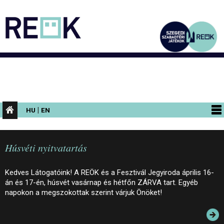
|
HU
EN
PROGRAMOK
Húsvéti nyitvatartás
KIÁLLÍTÁSOK
AZ ÉPÜLET
Kedves Látogatóink! A REÖK és a Fesztivál Jegyiroda április 16-
án és 17-én, húsvét vasárnap és hétfőn ZÁRVA tart. Egyéb
INFORMÁCIÓK
napokon a megszokottak szerint várjuk Önöket!
KONFERENCIA