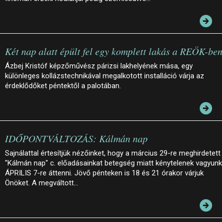
Két nap alatt épült fel egy komplett lakás a REÖK-be
Ázbej Kristóf képzőművész párizsi lakhelyének mása, egy
különleges kollázstechnikával megalkotott installáció várja az
érdeklődőket péntektől a palotában.
IDŐPONTVÁLTOZÁS: Kálmán nap
Sajnálattal értesítjük nézőinket, hogy a március 29-re meghirdetett
"Kálmán nap" c. előadásainkat betegség miatt kénytelenek vagyunk
ÁPRILIS 7-re áttenni. Jövő pénteken is 18 és 21 órakor várjuk
Önöket. A megváltott…