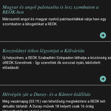
Magyar és angol palotaséta is lesz szombaton a
REÖK-ben
Márciustól angol és magyar nyelvű palotasétákkal várja havi egy
szombaton a látogatókat a REÖK.
Kosztolányi titkos légyottjai a Kálvárián
Új helyszínen, a REÖK Szabadtéri Színpadon láthatja a közönség a
öREÖK Szerelmek - Így szerettek ők sorozat nyári, kibővített
előadását.
Hétvégén zár a Duray- és a Kántor-kiállítás
Még vasárnapig (03.19.) van lehetőség megtekinteni a REÖK két
aktuális tárlatát. A Duray-művek 18 helyett csak 16 óráig