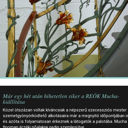
JEGYEK
ELÉRHETŐSÉG
PALOTASÉTÁK ÉS VEZETÉSEK
KÖZÉRDEKŰ ADATOK
Már egy hét után hihetetlen siker a REÖK Mucha-
kiállítása
Közel ötszázan voltak kíváncsiak a népszerű szecessziós mester
szemetgyönyörködtető alkotásaira már a megnyitó időpontjában is
és azóta is folyamatosan érkeznek a látogatók a palotába. Mucha
finoman érzéki nőalakjai pedig szemlesütve…