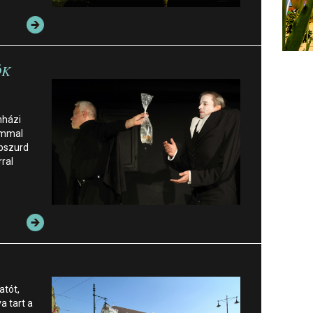
ÖK
nházi
ommal
abszurd
ral
atót,
va tart a