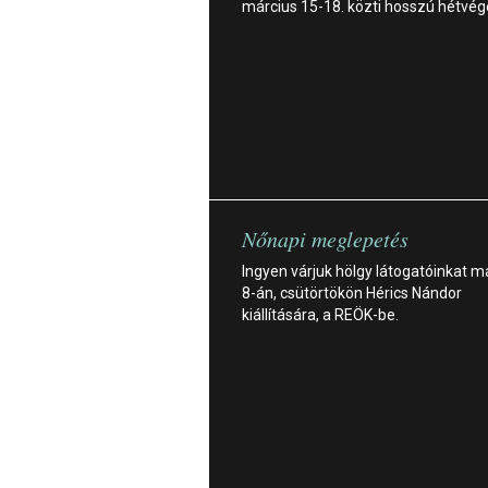
március 15-18. közti hosszú hétvég
Nőnapi meglepetés
Ingyen várjuk hölgy látogatóinkat m
8-án, csütörtökön Hérics Nándor
kiállítására, a REÖK-be.