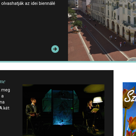
olvashatják az idei biennálé
me
k meg
 a
nna
A két