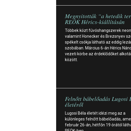
Megnyitották “a hetedik te
REÖK Hérics-kiállításán
Többek közt fúvóshangszerek neon
valamint Honecker és Brezsnyev sz
spékelt csókja látható az eddig lezá
szobában. Március 6-án Hérics Nán
vezeti körbe az érdeklődőket alkotá
között.
Felnőtt bábelőadás Lugosi 
életéről
Lugosi Béla életét idézi meg az a
különleges felnőtt bábelőadás, ame
február 26-án, hétfőn 19 órától láth
REÖK-ben.