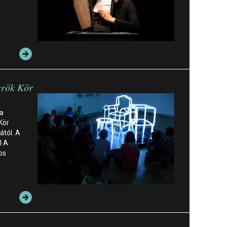
rök Kör
 a
Kör
ától. A
l A
os