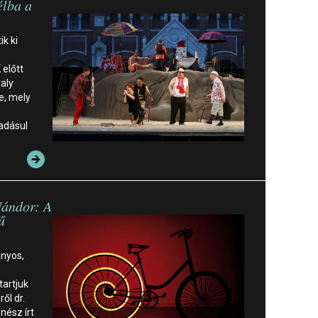
élba a
k ki
 előtt
aly
e, mely
adásul
Nándor: A
ű
ányos,
tartjuk
ől dr.
nész írt