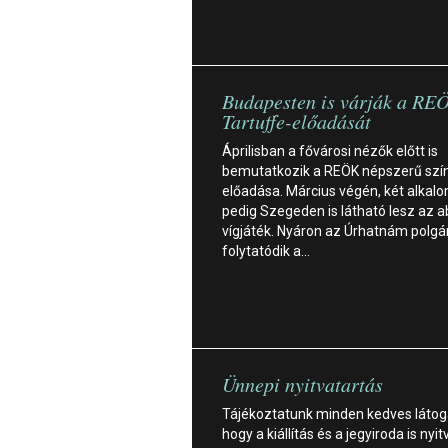
Budapesten is várják a RE
Tartuffe-előadását
Áprilisban a fővárosi nézők előtt is
bemutatkozik a REÖK népszerű szí
előadása. Március végén, két alkal
pedig Szegeden is látható lesz az 
vígjáték. Nyáron az Úrhatnám polgár
folytatódik a…
Ünnepi nyitvatartás
Tájékoztatunk minden kedves látog
hogy a kiállítás és a jegyiroda is nyit