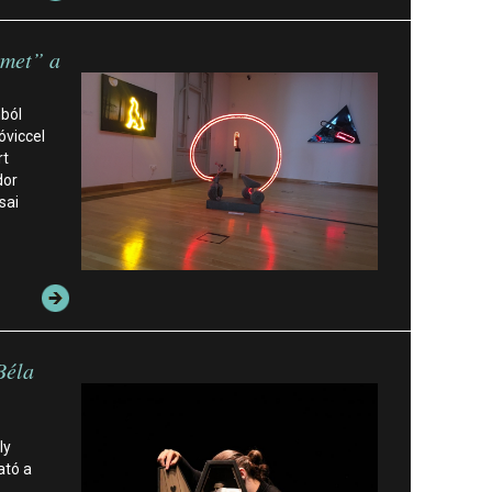
rmet” a
ból
óviccel
rt
dor
sai
Béla
ly
ató a