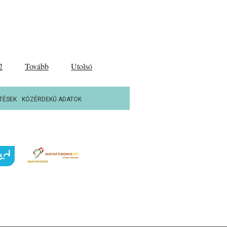
2
Tovább
Utolsó
TÉSEK
KÖZÉRDEKŰ ADATOK