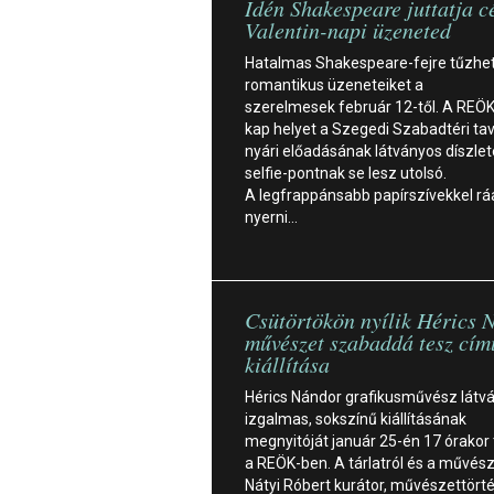
Idén Shakespeare juttatja c
Valentin-napi üzeneted
Hatalmas Shakespeare-fejre tűzheti
romantikus üzeneteiket a
szerelmesek február 12-től. A REÖK
kap helyet a Szegedi Szabadtéri tav
nyári előadásának látványos díszlet
selfie-pontnak se lesz utolsó.
A legfrappánsabb papírszívekkel rá
nyerni…
Csütörtökön nyílik Hérics 
művészet szabaddá tesz cím
kiállítása
Hérics Nándor grafikusművész látv
izgalmas, sokszínű kiállításának
megnyitóját január 25-én 17 órakor 
a REÖK-ben. A tárlatról és a művészr
Nátyi Róbert kurátor, művészettörté