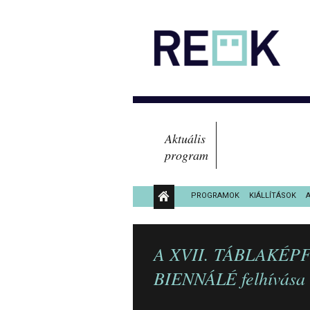
Aktuális
program
PROGRAMOK
KIÁLLÍTÁSOK
KÖZÉRDEKŰ ADATOK
A XVII. TÁBLAKÉP
BIENNÁLÉ felhívása