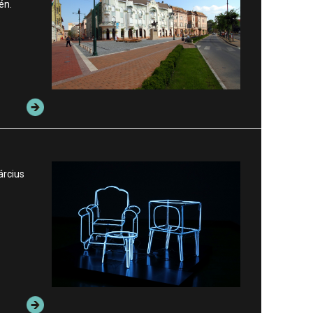
én.
árcius