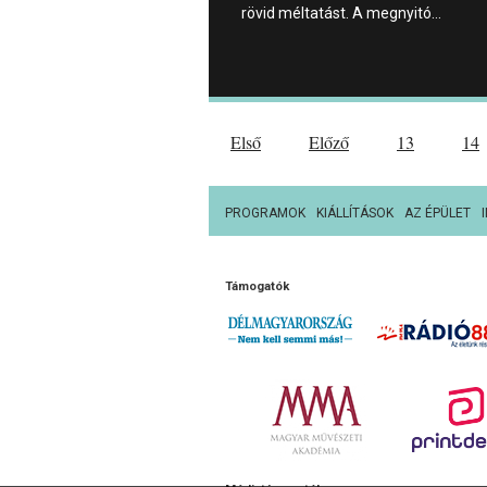
rövid méltatást. A megnyitó…
Első
Előző
13
14
PROGRAMOK
KIÁLLÍTÁSOK
AZ ÉPÜLET
Támogatók