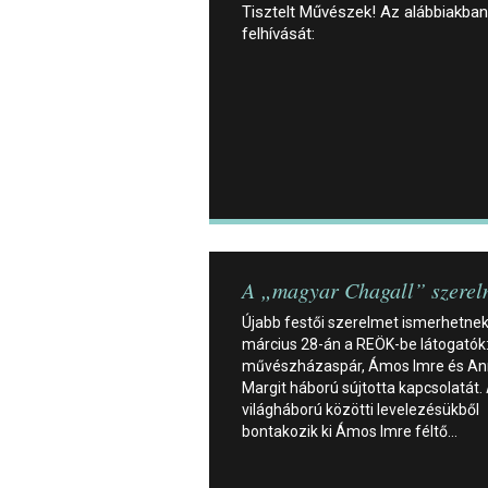
Tisztelt Művészek! Az alábbiakban 
felhívását:
A „magyar Chagall” szerel
Újabb festői szerelmet ismerhetne
március 28-án a REÖK-be látogatók:
művészházaspár, Ámos Imre és A
Margit háború sújtotta kapcsolatát. 
világháború közötti levelezésükből
bontakozik ki Ámos Imre féltő…