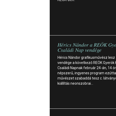
Hérics Nándor a REÖK Gye
Családi Nap vendége
Hérics Nándor grafikusművész lesz
vendége a következő REÖK Gyerök 
Családi Napnak február 24-án, 14 ór
népszerű, ingyenes program ezútta
művészet szabaddá tesz c. látvány
kiállítás neonszobrai…