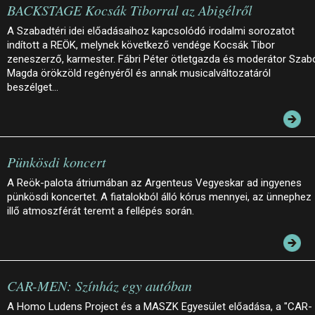
BACKSTAGE Kocsák Tiborral az Abigélről
A Szabadtéri idei előadásaihoz kapcsolódó irodalmi sorozatot
indított a REÖK, melynek következő vendége Kocsák Tibor
zeneszerző, karmester. Fábri Péter ötletgazda és moderátor Szab
Magda örökzöld regényéről és annak musicalváltozatáról
beszélget…
Pünkösdi koncert
A Reök-palota átriumában az Argenteus Vegyeskar ad ingyenes
pünkösdi koncertet. A fiatalokból álló kórus mennyei, az ünnephez
illő atmoszférát teremt a fellépés során.
CAR-MEN: Színház egy autóban
A Homo Ludens Project és a MASZK Egyesület előadása, a "CAR-