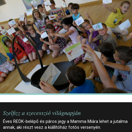
JEGYEK
ELÉRHETŐSÉG
PALOTASÉTÁK ÉS VEZETÉSEK
KÖZÉRDEKŰ ADATOK
Szelfizz a szecesszió világnapján
Éves REÖK-belépő és páros jegy a Mamma Miára lehet a jutalma
annak, aki részt vesz a kiállítóház fotós versenyén.