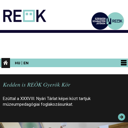
|
HU
EN
PROGRAMOK
Kedden is REÖK Gyerök Kör
KIÁLLÍTÁSOK
AZ ÉPÜLET
Ezúttal a XXXVIII. Nyári Tárlat képei közt tartjuk
múzeumpedagógiai foglakozásunkat.
INFORMÁCIÓK
KONFERENCIA