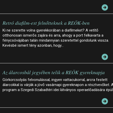
Retró diafilm-est felnőtteknek a REÖK-ben
Ki ne szerette volna gyerekkorában a diafilmeket? A vetítő
otthonosan ismerős zajára és arra, ahogy a port felkavarta a
fénycsóvájában talán mindannyian szeretettel gondolunk vissza.
Kevésbé ismert tény azonban, hogy…
Az álarcosbál jegyében telik a REÖK gyereknapja
Görkorcsolyás felvonulással, ingyen vattacukorral, arcra festett
álarcokkal is várják a jövő vasárnapi gyereknapon a résztvevőket. 
program a Szegedi Szabadtéri idei látványos operaelőadására épül