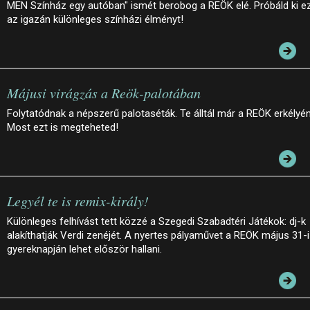
MEN Színház egy autóban" ismét berobog a REÖK elé. Próbáld ki e
az igazán különleges színházi élményt!
Májusi virágzás a Reök-palotában
Folytatódnak a népszerű palotaséták. Te álltál már a REÖK erkélyé
Most ezt is megteheted!
Legyél te is remix-király!
Különleges felhívást tett közzé a Szegedi Szabadtéri Játékok: dj-k
alakíthatják Verdi zenéjét. A nyertes pályaművet a REÖK május 31-i
gyereknapján lehet először hallani.