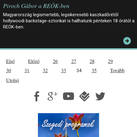
Piroch Gábor a REÖK-ben
Magyarország legismertebb, legsikeresebb kaszkadőrétől
hollywoodi backstage-sztorikat is hallhatunk pénteken 18 órától a
REÖK-ben.
Első
Előző
26
27
28
29
30
31
32
33
35
Tovább
34
Utolsó