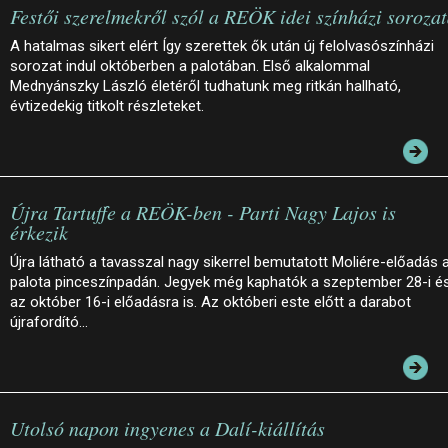
Festői szerelmekről szól a REÖK idei színházi soroza
A hatalmas sikert elért Így szerettek ők után új felolvasószínházi
sorozat indul októberben a palotában. Első alkalommal
Mednyánszky László életéről tudhatunk meg ritkán hallható,
évtizedekig titkolt részleteket.
Újra Tartuffe a REÖK-ben - Parti Nagy Lajos is
érkezik
Újra látható a tavasszal nagy sikerrel bemutatott Moliére-előadás 
palota pinceszínpadán. Jegyek még kaphatók a szeptember 28-i é
az október 16-i előadásra is. Az októberi este előtt a darabot
újrafordító…
Utolsó napon ingyenes a Dalí-kiállítás