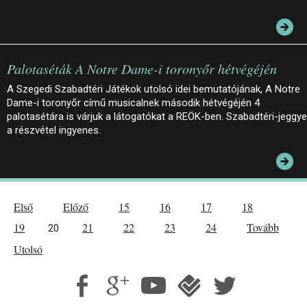
Palotaséták A Notre Dame-i toronyőr hétvégéjén
A Szegedi Szabadtéri Játékok utolsó idei bemutatójának, A Notre
Dame-i toronyőr című musicalnek második hétvégéjén 4
palotasétára is várjuk a látogatókat a REÖK-ben. Szabadtéri-jeggye
a részvétel ingyenes.
Első
Előző
15
16
17
18
19
21
22
23
24
Tovább
20
Utolsó