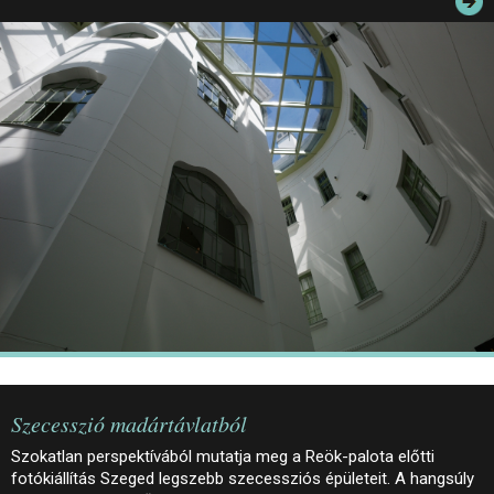
JEGYEK
ELÉRHETŐSÉG
PALOTASÉTÁK ÉS VEZETÉSEK
KÖZÉRDEKŰ ADATOK
Szecesszió madártávlatból
Szokatlan perspektívából mutatja meg a Reök-palota előtti
fotókiállítás Szeged legszebb szecessziós épületeit. A hangsúly