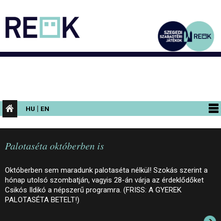
|
HU
EN
PROGRAMOK
Palotaséta októberben is
KIÁLLÍTÁSOK
AZ ÉPÜLET
Októberben sem maradunk palotaséta nélkül! Szokás szerint a
hónap utolsó szombatján, vagyis 28-án várja az érdeklődőket
INFORMÁCIÓK
Csikós Ildikó a népszerű programra. (FRISS: A GYEREK
PALOTASÉTA BETELT!)
KONFERENCIA