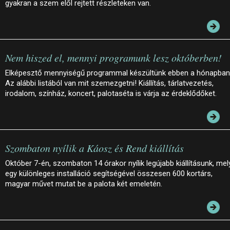
gyakran a szem elől rejtett részleteken van.
Nem hiszed el, mennyi programunk lesz októberben!
Elképesztő mennyiségű programmal készültünk ebben a hónapban
Az alábbi listából van mit szemezgetni! Kiállítás, tárlatvezetés,
irodalom, színház, koncert, palotaséta is várja az érdeklődőket.
Szombaton nyílik a Káosz és Rend kiállítás
Október 7-én, szombaton 14 órakor nyílik legújabb kiállításunk, mel
egy különleges installáció segítségével összesen 600 kortárs,
magyar művet mutat be a palota két emeletén.