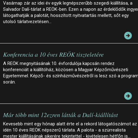
Vasárnap zár az idei év egyik legnépszerűbb szegedi kiállítása, a
Salvador Dalí-tárlat a REÖK-ben. Ezen a napon az érdeklődők ingye
látogathatják a palotát, hosszított nyitvatartás mellett, sőt egy
utolsó tárlatvezetésen…
Konferencia a 10 éves REÖK tiszteletére
A REÖK megnyitásának 10. évfordulója kapcsán rendez
konferenciát a kiállítóház, közösen a Magyar Képzőművészeti
Egyetemmel. Képző- és színházművészetről is lesz szó a progra
során.
Már több mint 12ezren látták a Dalí-kiállítást
Kevesebb mint egy hónap alatt érte el a rekord látogatószámot az
idén 10 éves REÖK népszerű tárlata. A palota - a szürrealista
mester kiállításának sikerére tekintettel - kivételesen hétfőn is…