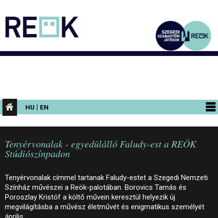
|
HU
EN
PROGRAMOK
Tenyérvonalak - egyedülálló Faludy-est a REÖK
KIÁLLÍTÁSOK
Stúdiószínpadon
AZ ÉPÜLET
Tenyérvonalak címmel tartanak Faludy-estet a Szegedi Nemzeti
INFORMÁCIÓK
Színház művészei a Reök-palotában. Borovics Tamás és
Poroszlay Kristóf a költő művein keresztül helyezik új
KONFERENCIA
megvilágításba a művész életművét és enigmatikus személyét
április…