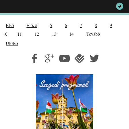
Első
Előző
5
6
7
8
9
11
12
13
14
Tovább
10
Utolsó