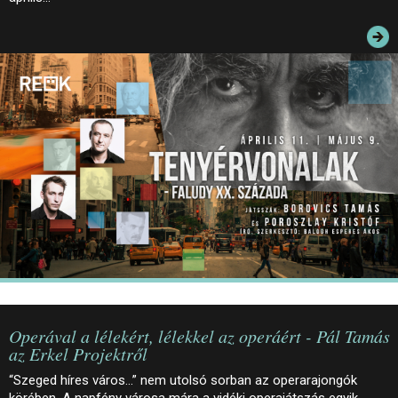
JEGYEK
ELÉRHETŐSÉG
PALOTASÉTÁK ÉS VEZETÉSEK
KÖZÉRDEKŰ ADATOK
Operával a lélekért, lélekkel az operáért - Pál Tamás
az Erkel Projektről
“Szeged híres város…” nem utolsó sorban az operarajongók
körében. A napfény városa mára a vidéki operajátszás egyik