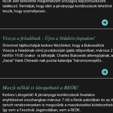
REÖK-ben kétévente megrendezett országos képzőművészeti
találkozó. Reméljük, hogy idén a járványügyi korlátozások lehetővé
teszik, hogy személyesen…
Vissza a feladónak - Újra a Stúdiószínpadon!
Örömmel tájékoztatjuk kedves Nézőinket, hogy a BukowsKick
Vissza a feladónak című produkcióját újabb időpontban, március 2
hétfőn 19.00 órakor is láthatják. Charles Bukowski alteregójának, a
„hazai” Hank Chinaski-nak postai kalandjai "háromszereplős…
Maszk nélkül is látogatható a REÖK!
Kedves Látogatók! A járványügyi korlátozások hivatalos
enyhítésével összhangban március 7-től a Reök-palotában és az it
tartott rendezvényeken is megszűnik a maszkviselési kötelezettsé
Így sem a Fesztivál Jegyirodában, sem a REÖK…