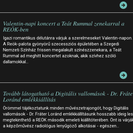
Valentin-napi koncert a Teát Rummal zenekarral a
REÖK-ben
Igazi romantikus délutánra várjuk a szerelmeseket Valentin-napon.
A Reök-palota gyönyörű szecessziós épületében a Szegedi
Nemzeti Színház frissen megalakult színészzenekara, a Teát
Rummal ad meghitt koncertet azoknak, akik szívhez szóló
dallamokkal…
Tovább látogatható a Digitális vallomások - Dr. Fráte
Loránd emlékkiállítás
Örömmel tájékoztatunk minden művészetrajongót, hogy Digitális
vallomások - Dr. Fráter Loránd emlékkiállításunk hosszabb ideig le
megtekinthető a REÖK második emeleti kiállítóterében. Önt is várjá
a képzőművész radiológus lenyűgöző alkotásai - egészen…