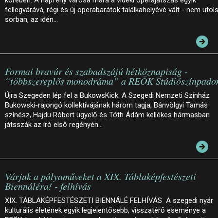
fellegvárává, régi és új operabarátok találkahelyévé vált - nem utol
sorban, az idén…
Formai bravúr és szabadszájú hétköznapiság -
“többszereplős monodráma” a REÖK Stúdiószínpado
Újra Szegeden lép fel a BukowsKick. A Szegedi Nemzeti Színház
Bukowski-rajongó kollektívájának három tagja, Bánvölgyi Tamás
színész, Hajdu Róbert ügyelő és Tóth Ádám kellékes hármasban
játsszák az író első regényén…
Várjuk a pályaműveket a XIX. Táblaképfestészeti
Biennáléra! - felhívás
XIX. TÁBLAKÉPFESTÉSZETI BIENNÁLÉ FELHÍVÁS A szegedi nyár
kulturális életének egyik legjelentősebb, visszatérő eseménye a