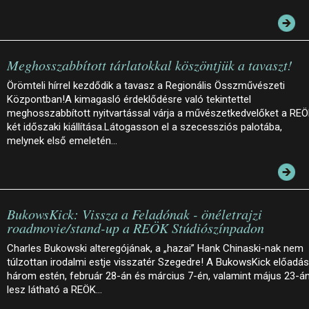
Meghosszabbított tárlatokkal köszöntjük a tavaszt!
Örömteli hírrel kezdődik a tavasz a Regionális Összművészeti
Központban!A kimagasló érdeklődésre való tekintettel
meghosszabbított nyitvartással várja a művészetkedvelőket a RE
két időszaki kiállítása.Látogasson el a szecessziós palotába,
melynek első emeletén…
BukowsKick: Vissza a Feladónak - önéletrajzi
roadmovie/stand-up a REÖK Stúdiószínpadon
Charles Bukowski alteregójának, a „hazai” Hank Chinaski-nak nem
túlzottan irodalmi estje visszatér Szegedre! A BukowsKick előadá
három estén, február 28-án és március 7-én, valamint május 23-á
lesz látható a REÖK…