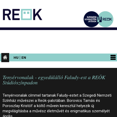
|
HU
EN
PROGRAMOK
Tenyérvonalak - egyedülálló Faludy-est a REÖK
KIÁLLÍTÁSOK
Stúdiószínpadon
AZ ÉPÜLET
Tenyérvonalak címmel tartanak Faludy-estet a Szegedi Nemzeti
INFORMÁCIÓK
Színház művészei a Reök-palotában. Borovics Tamás és
Poroszlay Kristóf a költő művein keresztül helyezik új
KONFERENCIA
megvilágításba a művész életművét és enigmatikus személyét
április…