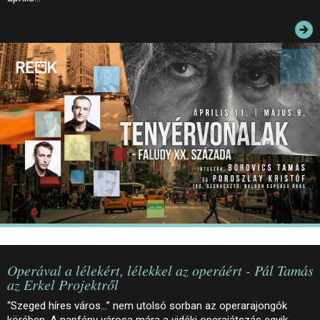
JEGYEK
ELÉRHETŐSÉG
PALOTASÉTÁK ÉS VEZETÉSEK
KÖZÉRDEKŰ ADATOK
Operával a lélekért, lélekkel az operáért - Pál Tamás
az Erkel Projektről
“Szeged híres város…” nem utolsó sorban az operarajongók
körében. A napfény városa mára a vidéki operajátszás egyik