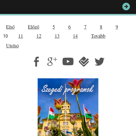
Első
Előző
5
6
7
8
9
11
12
13
14
Tovább
10
Utolsó