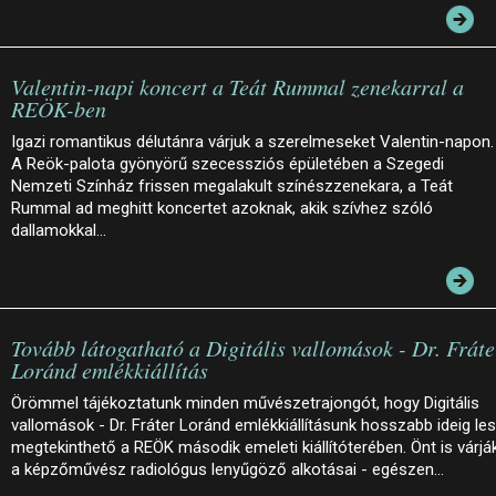
Valentin-napi koncert a Teát Rummal zenekarral a
REÖK-ben
Igazi romantikus délutánra várjuk a szerelmeseket Valentin-napon.
A Reök-palota gyönyörű szecessziós épületében a Szegedi
Nemzeti Színház frissen megalakult színészzenekara, a Teát
Rummal ad meghitt koncertet azoknak, akik szívhez szóló
dallamokkal…
Tovább látogatható a Digitális vallomások - Dr. Fráte
Loránd emlékkiállítás
Örömmel tájékoztatunk minden művészetrajongót, hogy Digitális
vallomások - Dr. Fráter Loránd emlékkiállításunk hosszabb ideig le
megtekinthető a REÖK második emeleti kiállítóterében. Önt is várjá
a képzőművész radiológus lenyűgöző alkotásai - egészen…