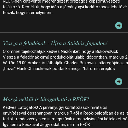
REÖK-ben kétévente megrendezett országos képzőművészeti
találkozó. Reméljük, hogy idén a járványügyi korlátozások lehetővé
teszik, hogy személyesen…
Vissza a feladónak - Újra a Stúdiószínpadon!
Örömmel tájékoztatjuk kedves Nézőinket, hogy a BukowsKick
Vissza a feladónak című produkcióját újabb időpontban, március 2
hétfőn 19.00 órakor is láthatják. Charles Bukowski alteregójának, a
„hazai” Hank Chinaski-nak postai kalandjai "háromszereplős…
Maszk nélkül is látogatható a REÖK!
Kedves Látogatók! A járványügyi korlátozások hivatalos
enyhítésével összhangban március 7-től a Reök-palotában és az it
tartott rendezvényeken is megszűnik a maszkviselési kötelezettsé
Így sem a Fesztivál Jegyirodában, sem a REÖK…