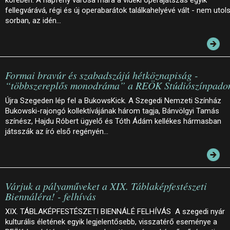
fellegvárává, régi és új operabarátok találkahelyévé vált - nem utol
sorban, az idén…
Formai bravúr és szabadszájú hétköznapiság -
“többszereplős monodráma” a REÖK Stúdiószínpado
Újra Szegeden lép fel a BukowsKick. A Szegedi Nemzeti Színház
Bukowski-rajongó kollektívájának három tagja, Bánvölgyi Tamás
színész, Hajdu Róbert ügyelő és Tóth Ádám kellékes hármasban
játsszák az író első regényén…
Várjuk a pályaműveket a XIX. Táblaképfestészeti
Biennáléra! - felhívás
XIX. TÁBLAKÉPFESTÉSZETI BIENNÁLÉ FELHÍVÁS A szegedi nyár
kulturális életének egyik legjelentősebb, visszatérő eseménye a