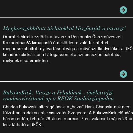
Meghosszabbított tárlatokkal köszöntjük a tavaszt!
Örömteli hírrel kezdődik a tavasz a Regionális Összművészeti
Központban!A kimagasló érdeklődésre való tekintettel
meghosszabbított nyitvartással várja a művészetkedvelőket a RE
két időszaki kiállítása.Látogasson el a szecessziós palotába,
melynek első emeletén…
BukowsKick: Vissza a Feladónak - önéletrajzi
roadmovie/stand-up a REÖK Stúdiószínpadon
Charles Bukowski alteregójának, a „hazai” Hank Chinaski-nak nem
túlzottan irodalmi estje visszatér Szegedre! A BukowsKick előadá
három estén, február 28-án és március 7-én, valamint május 23-á
lesz látható a REÖK…