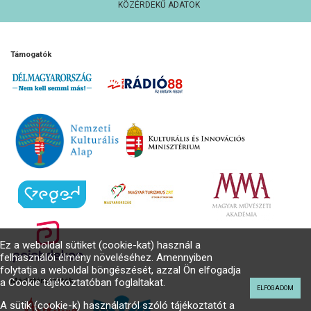
KÖZÉRDEKŰ ADATOK
Támogatók
Ez a weboldal sütiket (cookie-kat) használ a
felhasználói élmény növeléséhez. Amennyiben
folytatja a weboldal böngészését, azzal Ön elfogadja
Médiatámogatók
a Cookie tájékoztatóban foglaltakat.
ELFOGADOM
A sütik (cookie-k) használatról szóló tájékoztatót a