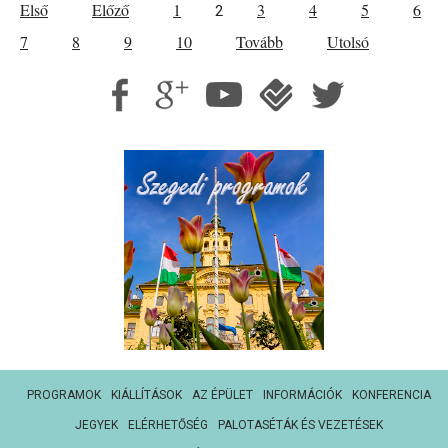
Első
Előző
1
3
4
5
6
2
7
8
9
10
Tovább
Utolsó
PROGRAMOK
KIÁLLÍTÁSOK
AZ ÉPÜLET
INFORMÁCIÓK
KONFERENCIA
JEGYEK
ELÉRHETŐSÉG
PALOTASÉTÁK ÉS VEZETÉSEK