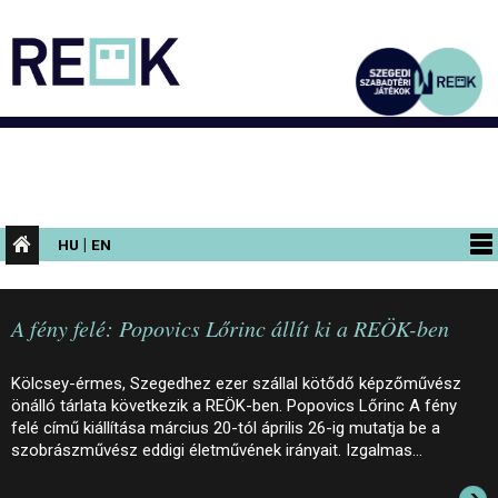
|
HU
EN
PROGRAMOK
A fény felé: Popovics Lőrinc állít ki a REÖK-ben
KIÁLLÍTÁSOK
AZ ÉPÜLET
Kölcsey-érmes, Szegedhez ezer szállal kötődő képzőművész
önálló tárlata következik a REÖK-ben. Popovics Lőrinc A fény
INFORMÁCIÓK
felé című kiállítása március 20-tól április 26-ig mutatja be a
szobrászművész eddigi életművének irányait. Izgalmas…
KONFERENCIA