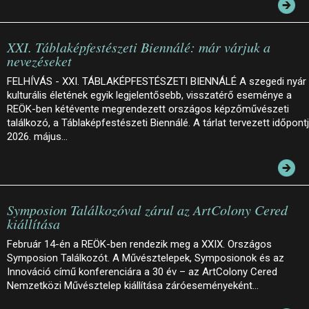
XXI. Táblaképfestészeti Biennálé: már várjuk a
nevezéseket
FELHÍVÁS - XXI. TÁBLAKÉPFESTÉSZETI BIENNÁLÉ A szegedi nyár
kulturális életének egyik legjelentősebb, visszatérő eseménye a
REÖK-ben kétévente megrendezett országos képzőművészeti
találkozó, a Táblaképfestészeti Biennálé. A tárlat tervezett időpont
2026. május…
Symposion Találkozóval zárul az ArtColony Cered
kiállítása
Február 14-én a REÖK-ben rendezik meg a XXIX. Országos
Symposion Találkozót. A Művésztelepek, Symposionok és az
Innováció című konferenciára a 30 év – az ArtColony Cered
Nemzetközi Művésztelep kiállítása záróeseményeként…