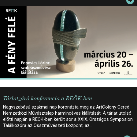
JEGYEK
ELÉRHETŐSÉG
PALOTASÉTÁK ÉS VEZETÉSEK
KÖZÉRDEKŰ ADATOK
Tárlatzáró konferencia a REÖK-ben
Nagyszabású szakmai nap koronázta meg az ArtColony Cered
Nemzetközi Művésztelep harmincéves kiállítását. A tárlat utolsó
előtti napján a REÖK-ben került sor a XXIX. Országos Symposion
Találkozóra az Összművészeti központ, az…