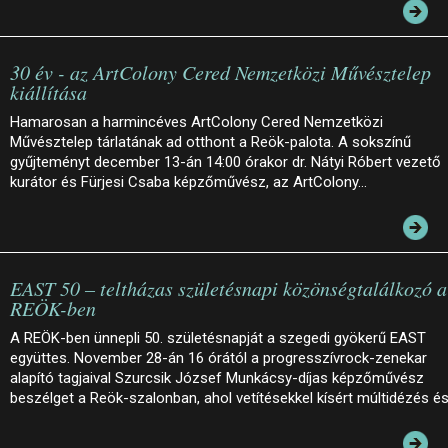
30 év - az ArtColony Cered Nemzetközi Művésztelep
kiállítása
Hamarosan a harmincéves ArtColony Cered Nemzetközi
Művésztelep tárlatának ad otthont a Reök-palota. A sokszínű
gyűjteményt december 13-án 14:00 órakor dr. Nátyi Róbert vezető
kurátor és Fürjesi Csaba képzőművész, az ArtColony…
EAST 50 – teltházas születésnapi közönségtalálkozó a
REÖK-ben
A REÖK-ben ünnepli 50. születésnapját a szegedi gyökerű EAST
együttes. November 28-án 16 órától a progresszívrock-zenekar
alapító tagjaival Szurcsik József Munkácsy-díjas képzőművész
beszélget a Reök-szalonban, ahol vetítésekkel kísért múltidézés é