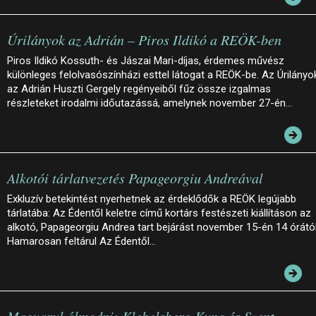
Úrilányok az Adrián – Piros Ildikó a REÖK-ben
Piros Ildikó Kossuth- és Jászai Mari-díjas, érdemes művész
különleges felolvasószínházi esttel látogat a REÖK-be. Az Úrilányo
az Adrián Huszti Gergely regényeiből fűz össze izgalmas
részleteket irodalmi időutazássá, amelynek november 27-én…
Alkotói tárlatvezetés Papageorgiu Andreával
Exkluzív betekintést nyerhetnek az érdeklődők a REÖK legújabb
tárlatába: Az Édentől keletre című kortárs festészeti kiállításon az
alkotó, Papageorgiu Andrea tart bejárást november 15-én 14 órától
Hamarosan feltárul Az Édentől…
Magyarul álmodni: Klebelsberg Kuno és Szent-