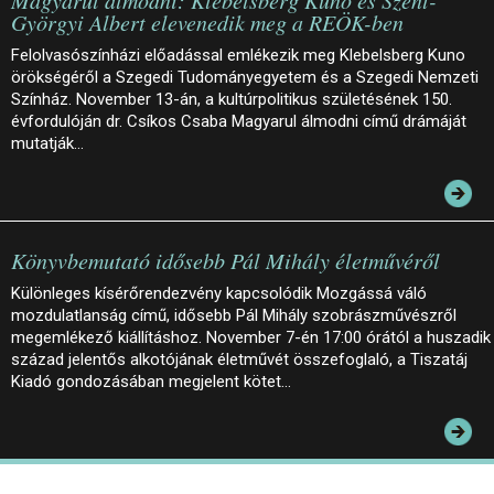
Györgyi Albert elevenedik meg a REÖK-ben
Felolvasószínházi előadással emlékezik meg Klebelsberg Kuno
örökségéről a Szegedi Tudományegyetem és a Szegedi Nemzeti
Színház. November 13-án, a kultúrpolitikus születésének 150.
évfordulóján dr. Csíkos Csaba Magyarul álmodni című drámáját
mutatják…
Könyvbemutató idősebb Pál Mihály életművéről
Különleges kísérőrendezvény kapcsolódik Mozgássá váló
mozdulatlanság című, idősebb Pál Mihály szobrászművészről
megemlékező kiállításhoz. November 7-én 17:00 órától a huszadik
század jelentős alkotójának életművét összefoglaló, a Tiszatáj
Kiadó gondozásában megjelent kötet…