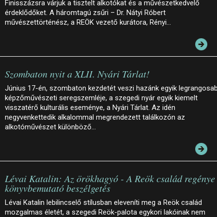
Finisszázsra várjuk a tisztelt alkotókat és a művészetkedvelő
érdeklődőket. A háromtagú zsűri – Dr. Nátyi Róbert
művészettörténész, a REÖK vezető kurátora, Rényi…
Szombaton nyit a XLII. Nyári Tárlat!
Június 17-én, szombaton kezdetét veszi hazánk egyik legrangosa
képzőművészeti seregszemléje, a szegedi nyár egyik kiemelt
visszatérő kulturális eseménye, a Nyári Tárlat. Az idén
negyvenkettedik alkalommal megrendezett találkozón az
alkotóművészet különböző…
Lévai Katalin: Az örökhagyó - A Reök család regénye 
könyvbemutató beszélgetés
Lévai Katalin lebilincselő stílusban eleveníti meg a Reök család
mozgalmas életét, a szegedi Reök-palota egykori lakóinak nem