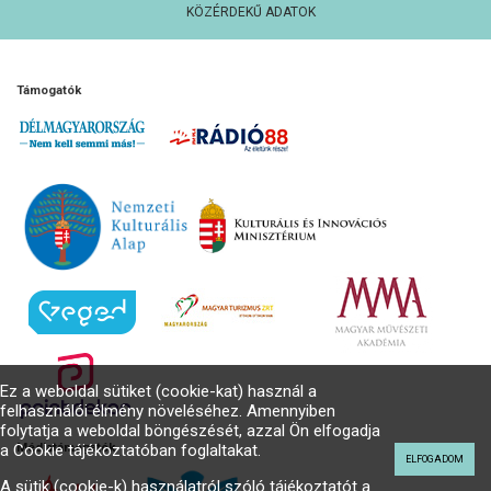
KÖZÉRDEKŰ ADATOK
Támogatók
Ez a weboldal sütiket (cookie-kat) használ a
felhasználói élmény növeléséhez. Amennyiben
folytatja a weboldal böngészését, azzal Ön elfogadja
a Cookie tájékoztatóban foglaltakat.
Médiatámogatók
ELFOGADOM
A sütik (cookie-k) használatról szóló tájékoztatót a