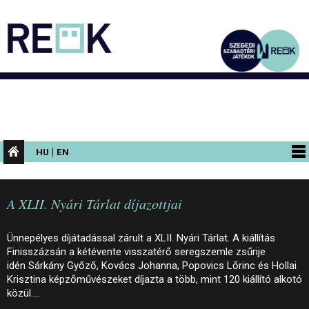
|
HU
EN
PROGRAMOK
A XLII. Nyári Tárlat díjazottjai
KIÁLLÍTÁSOK
AZ ÉPÜLET
Ünnepélyes díjátadással zárult a XLII. Nyári Tárlat. A kiállítás
Finisszázsán a kétévente visszatérő seregszemle zsűrije
INFORMÁCIÓK
idén Sárkány Győző, Kovács Johanna, Popovics Lőrinc és Hollai
Krisztina képzőművészeket díjazta a több, mint 120 kiállító alkotó
KONFERENCIA
közül.…