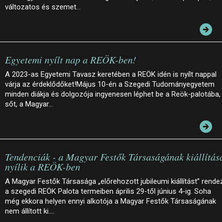
változatos és szemet…
Egyetemi nyílt nap a REÖK-ben!
A 2023-as Egyetemi Tavasz keretében a REÖK idén is nyílt nappal
várja az érdeklődőket!Május 10-én a Szegedi Tudományegyetem
minden diákja és dolgozója ingyenesen léphet be a Reök-palotába,
sőt, a Magyar…
Tendenciák - a Magyar Festők Társaságának kiállítás
nyílik a REÖK-ben
A Magyar Festők Társasága „előrehozott jubileumi kiállítást” rende
a szegedi REÖK Palota termeiben április 29-től június 4-ig. Soha
még ekkora helyen ennyi alkotója a Magyar Festők Társaságának
nem állított ki.…