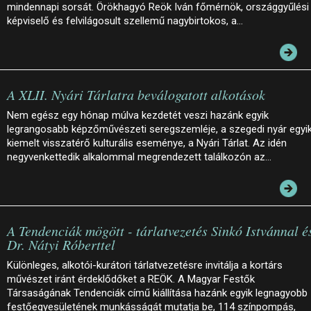
mindennapi sorsát. Örökhagyó Reök Iván főmérnök, országgyűlési
képviselő és felvilágosult szellemű nagybirtokos, a…
A XLII. Nyári Tárlatra beválogatott alkotások
Nem egész egy hónap múlva kezdetét veszi hazánk egyik
legrangosabb képzőművészeti seregszemléje, a szegedi nyár egyi
kiemelt visszatérő kulturális eseménye, a Nyári Tárlat. Az idén
negyvenkettedik alkalommal megrendezett találkozón az…
A Tendenciák mögött - tárlatvezetés Sinkó Istvánnal é
Dr. Nátyi Róberttel
Különleges, alkotói-kurátori tárlatvezetésre invitálja a kortárs
művészet iránt érdeklődőket a REÖK. A Magyar Festők
Társaságának Tendenciák című kiállítása hazánk egyik legnagyobb
festőegyesületének munkásságát mutatja be, 114 színpompás,