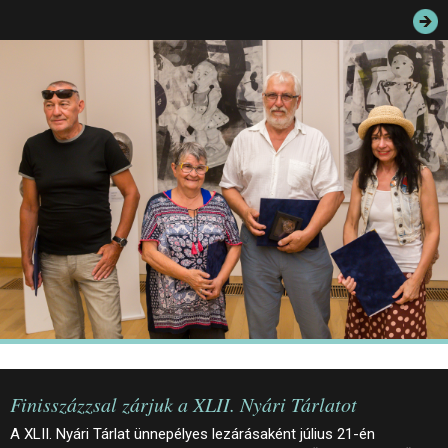
JEGYEK
ELÉRHETŐSÉG
PALOTASÉTÁK ÉS VEZETÉSEK
KÖZÉRDEKŰ ADATOK
Finisszázzsal zárjuk a XLII. Nyári Tárlatot
A XLII. Nyári Tárlat ünnepélyes lezárásaként július 21-én