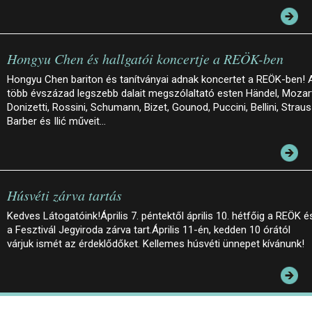
Hongyu Chen és hallgatói koncertje a REÖK-ben
Hongyu Chen bariton és tanítványai adnak koncertet a REÖK-ben! 
több évszázad legszebb dalait megszólaltató esten Händel, Mozar
Donizetti, Rossini, Schumann, Bizet, Gounod, Puccini, Bellini, Straus
Barber és Ilić műveit…
Húsvéti zárva tartás
Kedves Látogatóink!Április 7. péntektől április 10. hétfőig a REÖK é
a Fesztivál Jegyiroda zárva tart.Április 11-én, kedden 10 órától
várjuk ismét az érdeklődőket. Kellemes húsvéti ünnepet kívánunk!