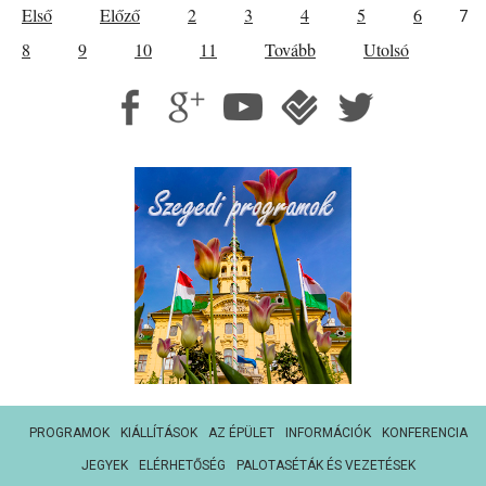
Első
Előző
2
3
4
5
6
7
8
9
10
11
Tovább
Utolsó
PROGRAMOK
KIÁLLÍTÁSOK
AZ ÉPÜLET
INFORMÁCIÓK
KONFERENCIA
JEGYEK
ELÉRHETŐSÉG
PALOTASÉTÁK ÉS VEZETÉSEK