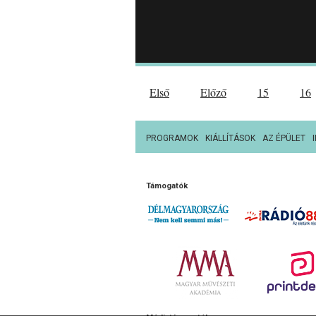
Első
Előző
15
16
PROGRAMOK
KIÁLLÍTÁSOK
AZ ÉPÜLET
Támogatók