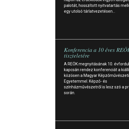
palotát, hosszított nyitvatartás mell
egy utolsó tárlatvezetésen…
Konferencia a 10 éves REÖ
tiszteletére
A REÖK megnyitásának 10. évfordul
kapcsán rendez konferenciát a kiáll
közösen a Magyar Képzőművészeti
Egyetemmel. Képző- és
színházművészetről is lesz szó a 
során.