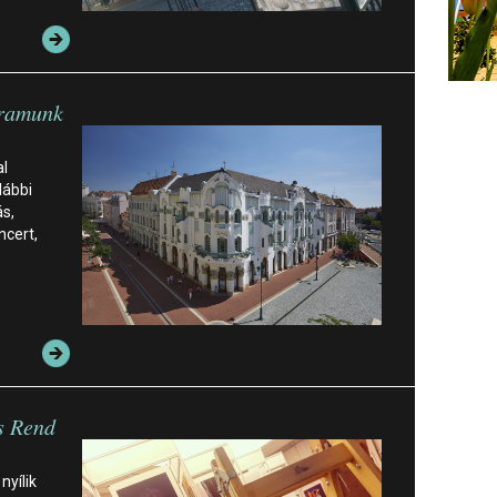
gramunk
l
lábbi
ás,
ncert,
s Rend
nyílik