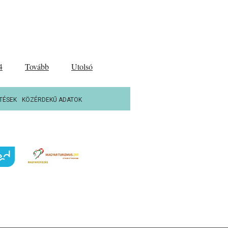
4
Tovább
Utolsó
TÉSEK
KÖZÉRDEKŰ ADATOK