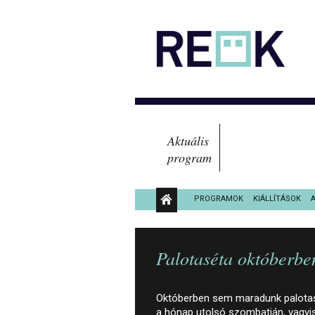
Aktuális
program
PROGRAMOK
KIÁLLÍTÁSOK
KÖZÉRDEKŰ ADATOK
Palotaséta októberben
Októberben sem maradunk palotasé
a hónap utolsó szombatján, vagyis