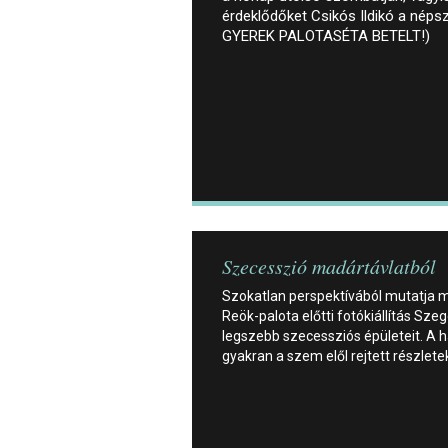
érdeklődőket Csikós Ildikó a néps
GYEREK PALOTASÉTA BETELT!)
Szecesszió madártávlatból
Szokatlan perspektívából mutatja 
Reök-palota előtti fotókiállítás Sze
legszebb szecessziós épületeit. A 
gyakran a szem elől rejtett részlete