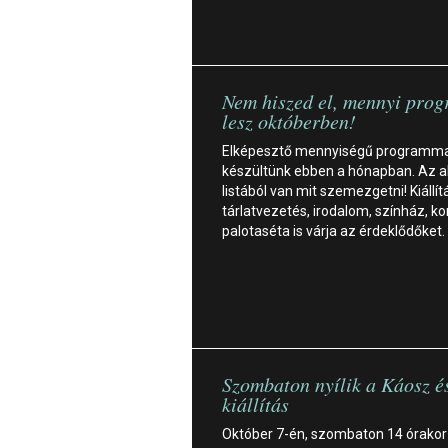
Nem hiszed el, mennyi pro
lesz októberben!
Elképesztő mennyiségű programma
készültünk ebben a hónapban. Az a
listából van mit szemezgetni! Kiállít
tárlatvezetés, irodalom, színház, ko
palotaséta is várja az érdeklődőket.
Szombaton nyílik a Káosz é
kiállítás
Október 7-én, szombaton 14 órakor 