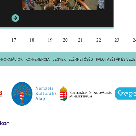
17
18
19
21
22
23
2
20
INFORMÁCIÓK
KONFERENCIA
JEGYEK
ELÉRHETŐSÉG
PALOTASÉTÁK ÉS VEZE