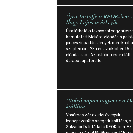
Újra Tartuffe a REÖK-ben -
Nagy Lajos is érkezik
Újra látható a tavasszal nagy sikerre
bemutatott Moliére-előadás a palot
pinceszínpadán. Jegyek még kapha
szeptember 28-i és az október 16-i
előadásra is. Az októberi este előtt 
darabot újrafordító…
Utolsó napon ingyenes a Da
kiállítás
Vasárnap zár az idei év egyik
legnépszerűbb szegedi kiállítása, a
Salvador Dalí-tárlat a REÖK-ben. Ez
napon az érdeklődők ingyen látogat