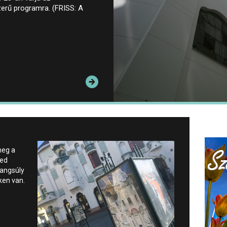
zerű programra. (FRISS: A
meg a
ged
hangsúly
ken van.