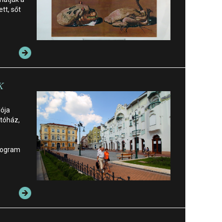
ett, sőt
K
ója
ítóház,
program