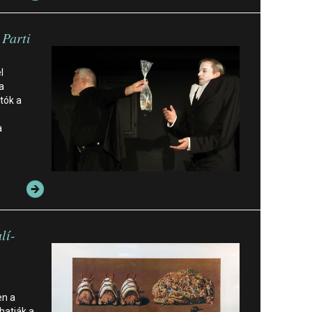
 Parti
l
a
tók a
a
lí-
en a
hatják a