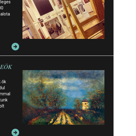
nleges
00
alota
 REÖK
k ők
dul
lommal
tunk
olt