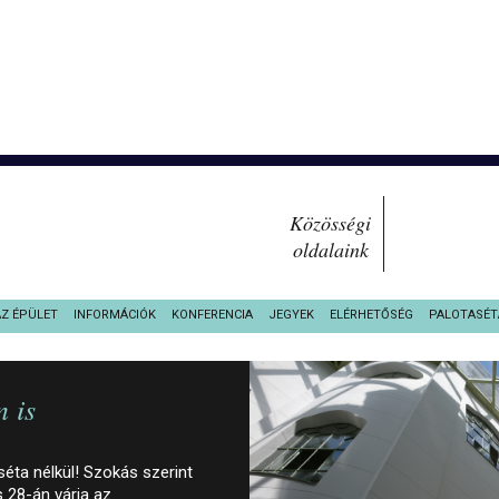
Közösségi
oldalaink
AZ ÉPÜLET
INFORMÁCIÓK
KONFERENCIA
JEGYEK
ELÉRHETŐSÉG
PALOTASÉT
 is
ta nélkül! Szokás szerint
 28-án várja az