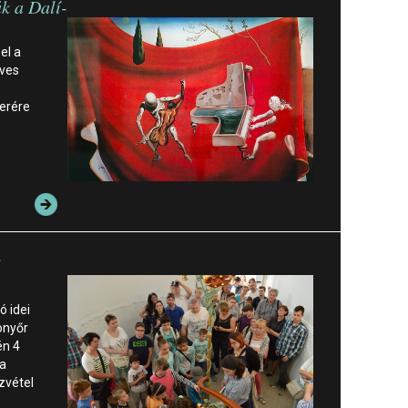
k a Dalí-
el a
éves
kerére
i
ó idei
onyőr
én 4
 a
zvétel