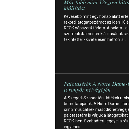
Már több mint 12ezren láttá
kiállítást
Kevesebb mint egy hónap alatt érte 
rekord látogatószámot az idén 10 
REÖK népszerű tárlata. A palota - a
szürrealista mester kiállításának si
tekintettel - kivételesen hétfőn is…
Palotaséták A Notre Dame-
toronyőr hétvégéjén
A Szegedi Szabadtéri Játékok utols
bemutatójának, A Notre Dame-i tor
című musicalnek második hétvégéj
palotasétára is várjuk a látogatókat
REÖK-ben. Szabadtéri-jeggyel a rés
ingyenes.