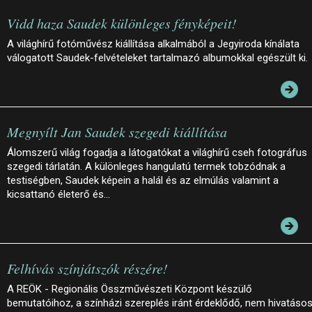
Vidd haza Saudek különleges fényképeit!
A világhírű fotóművész kiállítása alkalmából a Jegyiroda kínálata
válogatott Saudek-felvételeket tartalmazó albumokkal egészült ki.
Megnyílt Jan Saudek szegedi kiállítása
Álomszerű világ fogadja a látogatókat a világhírű cseh fotográfus
szegedi tárlatán. A különleges hangulatú termek tobzódnak a
testiségben, Saudek képein a halál és az elmúlás valamint a
kicsattanó életerő és…
Felhívás színjátszók részére!
A REÖK - Regionális Összművészeti Központ készülő
bemutatóihoz, a színházi szereplés iránt érdeklődő, nem hivatáso