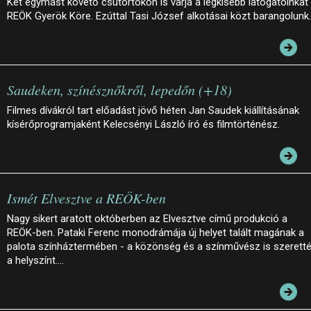
Két egymást követő csütörtökön is várja a legkisebb látogatóinkat
REÖK Gyerök Köre. Ezúttal Tasi József alkotásai közt barangolunk.
Saudeken, színésznőkről, lepedőn (+18)
Filmes dívákról tart előadást jövő héten Jan Saudek kiállításának
kísérőprogramjaként Kelecsényi László író és filmtörténész.
Ismét Elvesztve a REÖK-ben
Nagy sikert aratott októberben az Elvesztve című produkció a
REÖK-ben. Pataki Ferenc monodrámája új helyet talált magának a
palota színháztermében - a közönség és a színművész is szerett
a helyszínt.…