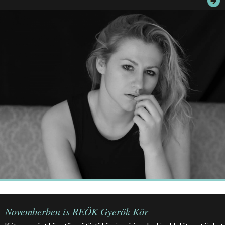
JEGYEK
ELÉRHETŐSÉG
PALOTASÉTÁK ÉS VEZETÉSEK
KÖZÉRDEKŰ ADATOK
Novemberben is REÖK Gyerök Kör