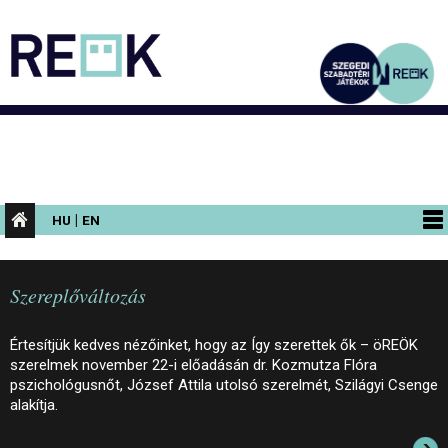
|
HU
EN
PROGRAMOK
Szereplőváltozás
KIÁLLÍTÁSOK
AZ ÉPÜLET
Értesítjük kedves nézőinket, hogy az Így szerettek ők – öREÖK
szerelmek november 22-i előadásán dr. Kozmutza Flóra
INFORMÁCIÓK
pszichológusnőt, József Attila utolsó szerelmét, Szilágyi Csenge
alakítja.
KONFERENCIA