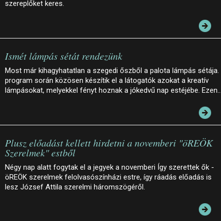
szereplőket keres.
Ismét lámpás sétát rendezünk
Most már kihagyhatatlan a szegedi őszből a palota lámpás sétája.
program során közösen készítik el a látogatók azokat a kreatív
lámpásokat, melyekkel fényt hoznak a jókedvű nap estéjébe. Ezen
Plusz előadást kellett hirdetni a novemberi "öREÖK
Szerelmek" estből
Négy nap alatt fogytak el a jegyek a novemberi Így szerettek ők -
öREÖK szerelmek felolvasószínházi estre, így ráadás előadás is
lesz József Attila szerelmi háromszögéről.