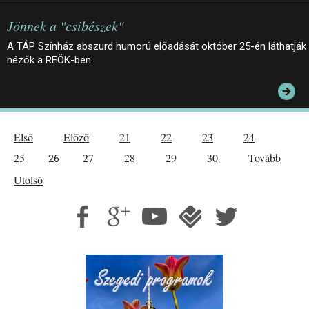
Jönnek a "csibészek"
A TÁP Színház abszurd humorú előadását október 25-én láthatják
nézők a REÖK-ben.
Első
Előző
21
22
23
24
25
27
28
29
30
Tovább
26
Utolsó