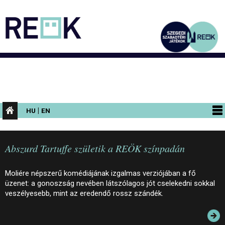
|
HU
EN
PROGRAMOK
Abszurd Tartuffe születik a REÖK színpadán
KIÁLLÍTÁSOK
AZ ÉPÜLET
Moliére népszerű komédiájának izgalmas verziójában a fő
üzenet: a gonoszság nevében látszólagos jót cselekedni sokkal
INFORMÁCIÓK
veszélyesebb, mint az eredendő rossz szándék.
KONFERENCIA