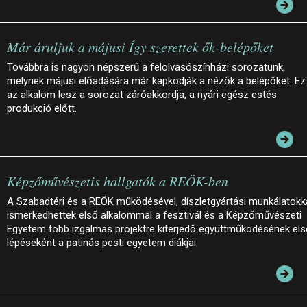
Már áruljuk a májusi Így szerettek ők-belépőket
Továbbra is nagyon népszerű a felolvasószínházi sorozatunk,
melynek májusi előadására már kapkodják a nézők a belépőket. Ez
az alkalom lesz a sorozat záróakkordja, a nyári egész estés
produkció előtt.
Képzőművészetis hallgatók a REÖK-ben
A Szabadtéri és a REÖK működésével, díszletgyártási munkálatokk
ismerkedhettek első alkalommal a fesztivál és a Képzőművészeti
Egyetem több izgalmas projektre kiterjedő együttműködésének el
lépéseként a patinás pesti egyetem diákjai.