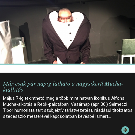
JEGYEK
ELÉRHETŐSÉG
PALOTASÉTÁK ÉS VEZETÉSEK
KÖZÉRDEKŰ ADATOK
Már csak pár napig látható a nagysikerű Mucha-
kiállítás
Május 7-ig tekinthető meg a több mint hatvan ikonikus Alfons
Mucha-alkotás a Reök-palotában. Vasárnap (ápr. 30.) Selmeczi
Tibor humorista tart szubjektív tárlatvezetést, ráadásul titokzatos,
szecesszió mesterével kapcsolatban kevésbé ismert…