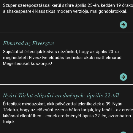
Szuper szereposztással kerül színre április 25-én, kedden 19 órako
a shakespeare-i klasszikus modern verziója, mai gondolatokkal.
Elmarad az Elvesztve
Sajnálattal értesítjük kedves nézőinket, hogy az április 20-ra
meghirdetett Elvesztve előadás technikai okok miatt elmarad.
Megértésüket köszönjük!
Nyári Tárlat előzsűri eredmények: április 22-től
Értesítjük mindazokat, akik pályázattal jelentkeztek a 39. Nyári
Tárlatra, hogy az előzsűrit ezen a héten tartjuk, így tehát - az erede
kiírással ellentétben - ennek eredményét április 22-én, szombaton
tudjuk…