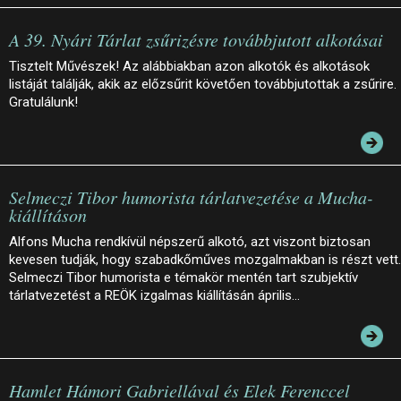
A 39. Nyári Tárlat zsűrizésre továbbjutott alkotásai
Tisztelt Művészek! Az alábbiakban azon alkotók és alkotások
listáját találják, akik az előzsűrit követően továbbjutottak a zsűrire.
Gratulálunk!
Selmeczi Tibor humorista tárlatvezetése a Mucha-
kiállításon
Alfons Mucha rendkívül népszerű alkotó, azt viszont biztosan
kevesen tudják, hogy szabadkőműves mozgalmakban is részt vett.
Selmeczi Tibor humorista e témakör mentén tart szubjektív
tárlatvezetést a REÖK izgalmas kiállításán április…
Hamlet Hámori Gabriellával és Elek Ferenccel