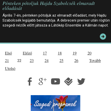
Pénteken pótoljuk Hajdu Szabolcsék elmaradt
előadását
Április 7-én, pénteken pótoljuk az elmaradt előadást, mely Hajdu
Szabolcsék legújabb bemutatója. A debreceni premier után rögtön
szegedi nézők előtt játssza a Látókép Ensemble a Kálmán napot.
Első
Előző
17
18
19
20
21
23
24
25
26
Tovább
22
Utolsó