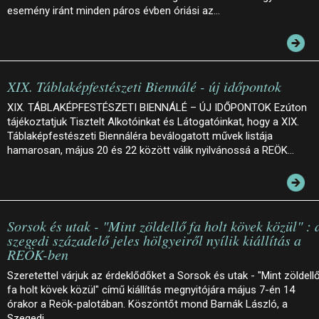
esemény iránt minden páros évben óriási az…
XIX. Táblaképfestészeti Biennálé - új időpontok
XIX. TÁBLAKÉPFESTÉSZETI BIENNÁLÉ – ÚJ IDŐPONTOK Ezúton
tájékoztatjuk Tisztelt Alkotóinkat és Látogatóinkat, hogy a XIX.
Táblaképfestészeti Biennáléra beválogatott művek listája
hamarosan, május 20 és 22 között válik nyilvánossá a REÖK…
Sorsok és utak - "Mint zöldellő fa holt kövek közül" : 
szegedi századelő jeles hölgyeiről nyílik kiállítás a
REÖK-ben
Szeretettel várjuk az érdeklődőket a Sorsok és utak - "Mint zöldell
fa holt kövek közül" című kiállítás megnyitójára május 7-én 14
órakor a Reök-palotában. Köszöntőt mond Barnák László, a
Szegedi…