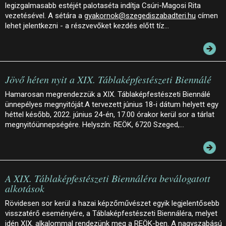
legizgalmasabb estéjét palotaséta indítja Csúri-Magosi Rita
vezetésével. A sétára a
gyakornok@szegediszabadteri.hu
címen
lehet jelentkezni - a részvevőket kezdés előtt tíz…
Jövő héten nyit a XIX. Táblaképfestészeti Biennálé
Hamarosan megrendezzük a XIX. Táblaképfestészeti Biennálé
ünnepélyes megnyitóját.A tervezett június 18-i dátum helyett egy
héttel később, 2022. június 24-én, 17.00 órakor kerül sor a tárlat
megnyitóünnepségére. Helyszín: REÖK, 6720 Szeged,…
A XIX. Táblaképfestészeti Biennáléra beválogatott
alkotások
Rövidesen sor kerül a hazai képzőművészet egyik legjelentősebb
visszatérő eseményére, a Táblaképfestészeti Biennáléra, melyet
idén XIX. alkalommal rendezünk meg a REÖK-ben. A nagyszabású