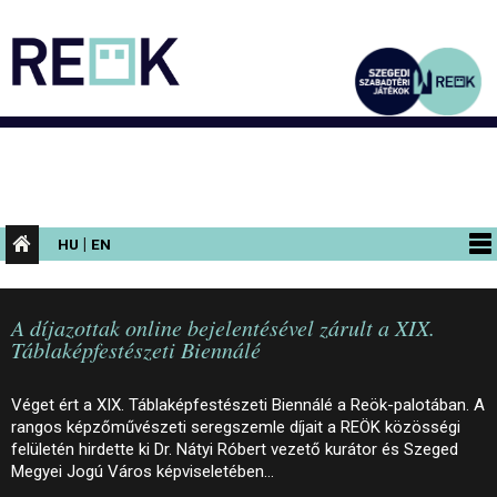
|
HU
EN
PROGRAMOK
A díjazottak online bejelentésével zárult a XIX.
KIÁLLÍTÁSOK
Táblaképfestészeti Biennálé
AZ ÉPÜLET
Véget ért a XIX. Táblaképfestészeti Biennálé a Reök-palotában. A
INFORMÁCIÓK
rangos képzőművészeti seregszemle díjait a REÖK közösségi
felületén hirdette ki Dr. Nátyi Róbert vezető kurátor és Szeged
KONFERENCIA
Megyei Jogú Város képviseletében…