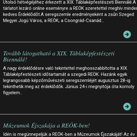
Utolsó hétvégéjéhez érkezett a XIX. Táblaképfestészeti Biennálé.A
tárlatot lezáró online eseményre a REÖK szeretettel meghív minde
kedves Érdeklődőt.A seregszemle eredményeként a zsűri Szeged
Megyei Jogú Város, a REÖK, a Csongrád-Csanád…
Tovább látogatható a XIX. Táblaképfestészeti
Biennálé!
A nagy érdeklődésre való tekintettel meghosszabbította a XIX.
Táblaképfestészeti időtartamát a szegedi REÖK. Hazánk egyik
legrangosabb képzőművészeti seregszemléjét augusztus 28-ig
tekinthetik meg az érdeklődők. Június 24-i megnyitója óta komoly
figyelem…
Múzeumok Éjszakája a REÖK-ben!
Idén is megünnepeljük a REÖK-ben a Múzeumok Éjszakáját! Az év