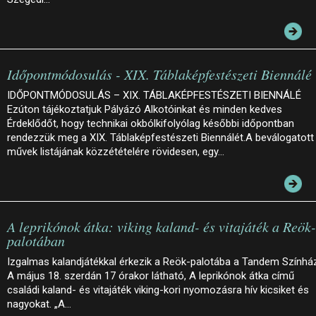
Időpontmódosulás - XIX. Táblaképfestészeti Biennálé
IDŐPONTMÓDOSULÁS – XIX. TÁBLAKÉPFESTÉSZETI BIENNÁLÉ
Ezúton tájékoztatjuk Pályázó Alkotóinkat és minden kedves
Érdeklődőt, hogy technikai okbólkifolyólag későbbi időpontban
rendezzük meg a XIX. Táblaképfestészeti Biennálét.A beválogatott
művek listájának közzétételére rövidesen, egy…
A leprikónok átka: viking kaland- és vitajáték a Reök-
palotában
Izgalmas kalandjátékkal érkezik a Reök-palotába a Tandem Színhá
A május 18. szerdán 17 órakor látható, A leprikónok átka című
családi kaland- és vitajáték viking-kori nyomozásra hív kicsiket és
nagyokat. „A…