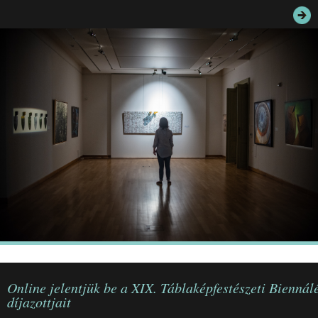
JEGYEK
ELÉRHETŐSÉG
PALOTASÉTÁK ÉS VEZETÉSEK
KÖZÉRDEKŰ ADATOK
Online jelentjük be a XIX. Táblaképfestészeti Biennál
díjazottjait