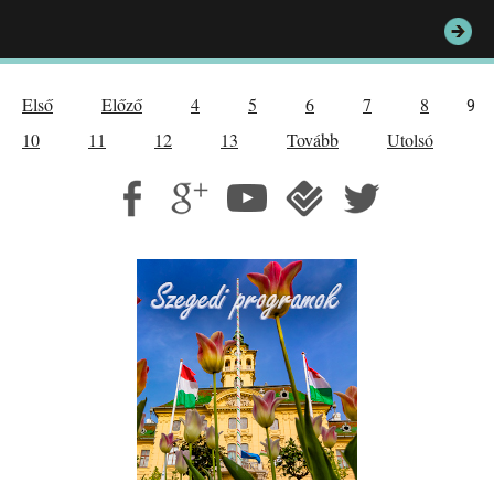
Első
Előző
4
5
6
7
8
9
10
11
12
13
Tovább
Utolsó