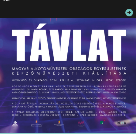
JEGYEK
ELÉRHETŐSÉG
PALOTASÉTÁK ÉS VEZETÉSEK
KÖZÉRDEKŰ ADATOK