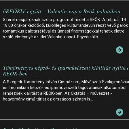
öREÖKké együtt – Valentin-nap a Reök-palotában
Szerelmespároknak szóló programot hirdet a REÖK. A február 14.
18.00 órakor kezdődő, különleges kultúrrandevún részt vevő párok
romantikus palotasétával és ünnepi finomságokkal tehetik életre
szóló élménnyé az idei Valentin-napot. Egyedülálló…
Tömörkényes képző- és iparművészeti kiállítás nyílik 
REÖK-ben
A Szegedi Tömörkény István Gimnázium, Művészeti Szakgimnázi
és Technikum képző- és iparművészeti tagozatainak alkotásaiból
rendeznek kiállítást a REÖK-ben. Az Oktatás – művészet -
hagyomány című tárlat az országos szinten is…