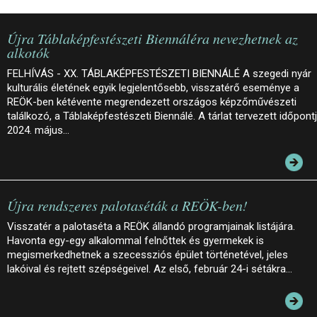
Újra Táblaképfestészeti Biennáléra nevezhetnek az
alkotók
FELHÍVÁS - XX. TÁBLAKÉPFESTÉSZETI BIENNÁLÉ A szegedi nyár
kulturális életének egyik legjelentősebb, visszatérő eseménye a
REÖK-ben kétévente megrendezett országos képzőművészeti
találkozó, a Táblaképfestészeti Biennálé. A tárlat tervezett időpont
2024. május…
Újra rendszeres palotaséták a REÖK-ben!
Visszatér a palotaséta a REÖK állandó programjainak listájára.
Havonta egy-egy alkalommal felnőttek és gyermekek is
megismerkedhetnek a szecessziós épület történetével, jeles
lakóival és rejtett szépségeivel. Az első, február 24-i sétákra…