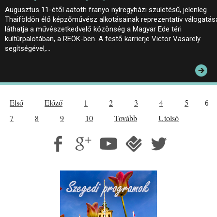
Augusztus 11-étől aatoth franyo nyíregyházi születésű, jelenleg
Thaiföldön élő képzőművész alkotásainak reprezentatív válogatás
láthatja a művészetkedvelő közönség a Magyar Ede téri
kultúrpalotában, a REÖK-ben. A festő karrierje Victor Vasarely
segítségével,…
Első
Előző
1
2
3
4
5
6
7
8
9
10
Tovább
Utolsó