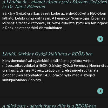
A Létidőn át – alkotói tárlatvezetés Sárkány Győzővel
és Dr. Nátyi Róberttel
Sárkány Győző grafikus vezeti körbe az érdeklődőket a REÖK-ben
látható, Létidő című kiállításán. A Ferenczy Noémi-díjas, Érdemes
Művész a tárlat kurátorával, Dr. Nátyi Róberttel közösen tart bejárá
a Reök-palotát betöltő életműtárlaton.…
Létidő: Sárkány Győző kiállítása a REÖK-ben
Könyvbemutatóval egybekötött kiállításmegnyitóra várja a
művészetkedvelőket a REÖK. Sárkány Győző Ferenczy Noémi-díja
grafikus, Érdemes Művész Létidő című, életmű-jellegű tárlata
október 7-én szombaton 14.00 órakor nyílik meg a szegedi
kultúrpalotában. Sárkány…
A túlsó part - aatoth franyo állít ki a REÖK-ben