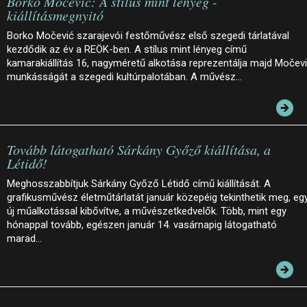
Borko Močević: A stílus mint lényeg -
kiállításmegnyitó
Borko Močević szarajevói festőművész első szegedi tárlatával
kezdődik az év a REÖK-ben. A stílus mint lényeg című
kamarakiállítás 16, nagyméretű alkotása reprezentálja majd Močev
munkásságát a szegedi kultúrpalotában. A művész…
Tovább látogatható Sárkány Győző kiállítása, a
Létidő!
Meghosszabbítjuk Sárkány Győző Létidő című kiállítását. A
grafikusművész életműtárlatát január közepéig tekinthetik meg, eg
új műalkotással kibővítve, a művészetkedvelők. Több, mint egy
hónappal tovább, egészen január 14. vasárnapig látogatható
marad…