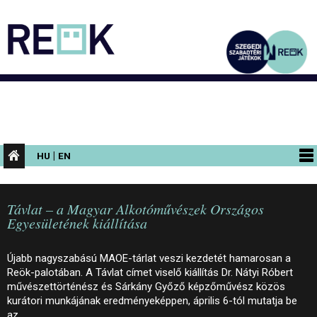
|
HU
EN
PROGRAMOK
Távlat – a Magyar Alkotóművészek Országos
KIÁLLÍTÁSOK
Egyesületének kiállítása
AZ ÉPÜLET
Újabb nagyszabású MAOE-tárlat veszi kezdetét hamarosan a
INFORMÁCIÓK
Reök-palotában. A Távlat címet viselő kiállítás Dr. Nátyi Róbert
művészettörténész és Sárkány Győző képzőművész közös
KONFERENCIA
kurátori munkájának eredményeképpen, április 6-tól mutatja be
az…