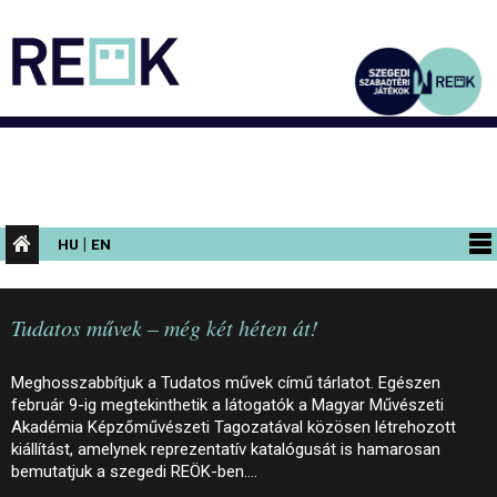
|
HU
EN
PROGRAMOK
Tudatos művek – még két héten át!
KIÁLLÍTÁSOK
AZ ÉPÜLET
Meghosszabbítjuk a Tudatos művek című tárlatot. Egészen
február 9-ig megtekinthetik a látogatók a Magyar Művészeti
INFORMÁCIÓK
Akadémia Képzőművészeti Tagozatával közösen létrehozott
kiállítást, amelynek reprezentatív katalógusát is hamarosan
KONFERENCIA
bemutatjuk a szegedi REÖK-ben.…