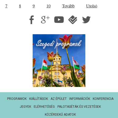
7
8
9
10
Tovább
Utolsó
PROGRAMOK
KIÁLLÍTÁSOK
AZ ÉPÜLET
INFORMÁCIÓK
KONFERENCIA
JEGYEK
ELÉRHETŐSÉG
PALOTASÉTÁK ÉS VEZETÉSEK
KÖZÉRDEKŰ ADATOK