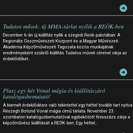
Tudatos művek: új MMA-tárlat nyílik a REÖK-ben
December 6-án új kiállítás nyílik a szegedi Reök-palotában. A
Regionális Összművészeti Központ és a Magyar Művészeti
Akadémia Képzőművészeti Tagozata közös munkájának
eredményeként születő kiállítás Tudatos művek címmel várja az
érdeklődőket…
Plusz egy hét Vonal mágia és kiállítászáró
katalógusbemutató!
A kiemelt érdeklődésre való tekintettel egy héttel tovább tart nyitva
Részegh Botond Vonal mágia című tárlata. November 23.
szombaton katalógusbemutatóval egybekötött finisszázs zárja a
képzőművész kiállítását a REÖK-ben. Egy héttel…