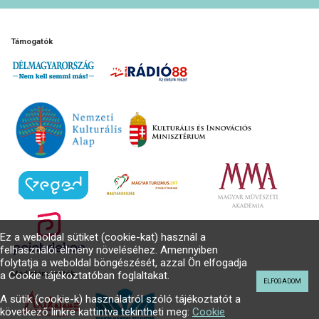
Támogatók
Ez a weboldal sütiket (cookie-kat) használ a
felhasználói élmény növeléséhez. Amennyiben
folytatja a weboldal böngészését, azzal Ön elfogadja
Médiatámogatók
a Cookie tájékoztatóban foglaltakat.
ELFOGADOM
A sütik (cookie-k) használatról szóló tájékoztatót a
következő linkre kattintva tekintheti meg:
Cookie