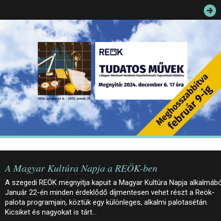
JEGYEK
ELÉRHETŐSÉG
PALOTASÉTÁK ÉS VEZETÉSEK
KÖZÉRDEKŰ ADATOK
A Magyar Kultúra Napja a REÖK-ben
A szegedi REÖK megnyitja kapuit a Magyar Kultúra Napja alkalmábó
Január 22-én minden érdeklődő díjmentesen vehet részt a Reök-
palota programjain, köztük egy különleges, alkalmi palotasétán.
Kicsiket és nagyokat is tárt…