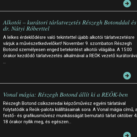
Alkotói – kurátori tárlatvezetés Részegh Botonddal és
dr. Nátyi Róberttel
A lelkes érdeklődésre való tekintettel újabb alkotói tárlatvezetésre
várjuk a művészetkedvelőket! November 9. szombaton Részegh
Botond személyesen enged betekintést alkotói világába. A 15:00
órakor kezdődő tárlatvezetés alkalmával a REÖK vezető kurátoráva
…
Vonal mágia: Részegh Botond állít ki a REÖK-ben
Részegh Botond csíkszeredai képzőművész egyéni tárlatával
folytatódik a Reök-palota kiállításainak sora. A Vonal mágia című, 
festő- és grafikusművész munkásságát bemutató tárlat október 4
18 órakor nyílik meg, és egészen…