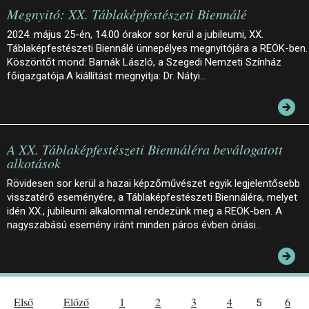
Megnyitó: XX. Táblaképfestészeti Biennálé
2024. május 25-én, 14.00 órakor sor kerül a jubileumi, XX.
Táblaképfestészeti Biennálé ünnepélyes megnyitójára a REÖK-ben
Köszöntőt mond: Barnák László, a Szegedi Nemzeti Színház
főigazgatója.A kiállítást megnyitja: Dr. Nátyi…
A XX. Táblaképfestészeti Biennáléra beválogatott
alkotások
Rövidesen sor kerül a hazai képzőművészet egyik legjelentősebb
visszatérő eseményére, a Táblaképfestészeti Biennáléra, melyet
idén XX., jubileumi alkalommal rendezünk meg a REÖK-ben. A
nagyszabású esemény iránt minden páros évben óriási…
Első
Előző
1
2
3
4
6
5