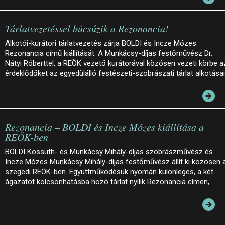
Tárlatvezetéssel búcsúzik a Rezonancia!
Alkotói-kurátori tárlatvezetés zárja BOLDI és Incze Mózes
Rezonancia című kiállítását. A Munkácsy-díjas festőművész Dr.
Nátyi Róberttel, a REÖK vezető kurátorával közösen vezeti körbe a
érdeklődőket az egyedülálló festészeti-szobrászati tárlat alkotása
Rezonancia – BOLDI és Incze Mózes kiállítása a
REÖK-ben
BOLDI Kossuth- és Munkácsy Mihály-díjas szobrászművész és
Incze Mózes Munkácsy Mihály-díjas festőművész állít ki közösen 
szegedi REÖK-ben. Együttműködésük nyomán különleges, a két
ágazatot kölcsönhatásba hozó tárlat nyílik Rezonancia címen,…