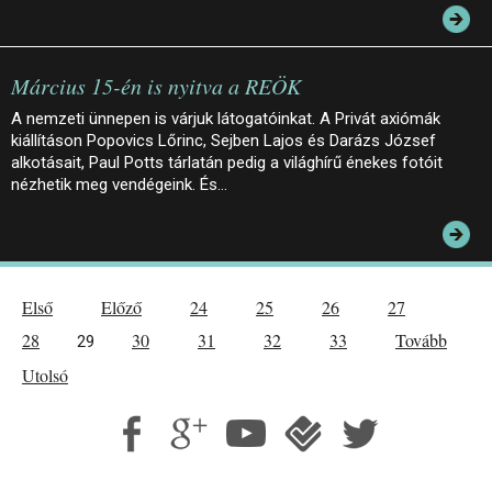
Március 15-én is nyitva a REÖK
A nemzeti ünnepen is várjuk látogatóinkat. A Privát axiómák
kiállításon Popovics Lőrinc, Sejben Lajos és Darázs József
alkotásait, Paul Potts tárlatán pedig a világhírű énekes fotóit
nézhetik meg vendégeink. És…
Első
Előző
24
25
26
27
28
30
31
32
33
Tovább
29
Utolsó