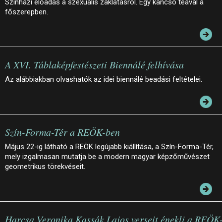
Színházi előadás a szexuális zaklatásról. Egy kancsó teával a
főszerepben.
A XVI. Táblaképfestészeti Biennálé felhívása
Az alábbiakban olvashatók az idei biennálé beadási feltételei.
Szín-Forma-Tér a REÖK-ben
Május 22-ig látható a REÖK legújabb kiállítása, a Szín-Forma-Tér,
mely izgalmasan mutatja be a modern magyar képzőművészet
geometrikus törekvéseit.
Harcsa Veronika Kassák Lajos verseit énekli a REÖK