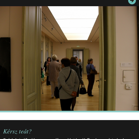
JEGYEK
ELÉRHETŐSÉG
PALOTASÉTÁK ÉS VEZETÉSEK
KÖZÉRDEKŰ ADATOK
Kérsz teát?