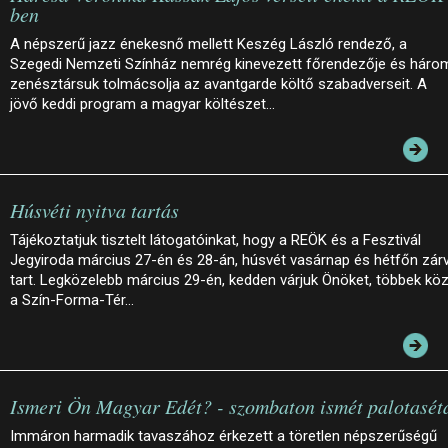
ben
A népszerű jazz énekesnő mellett Keszég László rendező, a
Szegedi Nemzeti Színház nemrég kinevezett főrendezője és háro
zenésztársuk tolmácsolja az avantgarde költő szabadverseit. A
jövő keddi program a magyar költészet…
Húsvéti nyitva tartás
Tájékoztatjuk tisztelt látogatóinkat, hogy a REÖK és a Fesztivál
Jegyiroda március 27-én és 28-án, húsvét vasárnap és hétfőn zár
tart. Legközelebb március 29-én, kedden várjuk Önöket, többek köz
a Szín-Forma-Tér…
Ismeri Ön Magyar Edét? - szombaton ismét palotasét
Immáron harmadik tavaszához érkezett a töretlen népszerűségű