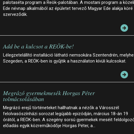
palotaséta program a Reök-palotában. A mostani program a közel
Ede névnap alkalmából az épületet tervező Magyar Ede alakja köré
szerveződik.
Add be a kulcsot a REÖK-be!
Lélegzetelállító installáció látható nemsokára Szentendrén, melyh
Szegeden, a REÖK-ben is gyűjtik a használaton kívüli kulcsokat.
Megrázó gyermekmesék Horgas Péter
tolmácsolásában
Megrázó erejű történeteket hallhatnak a nézők a Városszél
felolvasószínházi sorozat legújabb epizódján, március 18-án 19
órától, a REÖK-ben. A szegény sorsú gyermekek meséit feldolgoz
előadás egyik közreműködője Horgas Péter, a…