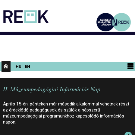
|
HU
EN
PROGRAMOK
II. Múzeumpedagógiai Információs Nap
KIÁLLÍTÁSOK
AZ ÉPÜLET
Április 15-én, pénteken már második alkalommal vehetnek részt
az érdeklődő pedagógusok és szülők a népszerű
INFORMÁCIÓK
múzeumpedagógiai programunkhoz kapcsolódó információs
napon.
KONFERENCIA