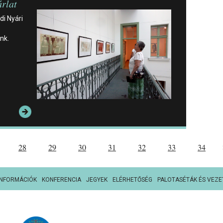
árlat
i Nyári
nk.
28
29
30
31
32
33
34
INFORMÁCIÓK
KONFERENCIA
JEGYEK
ELÉRHETŐSÉG
PALOTASÉTÁK ÉS VEZE