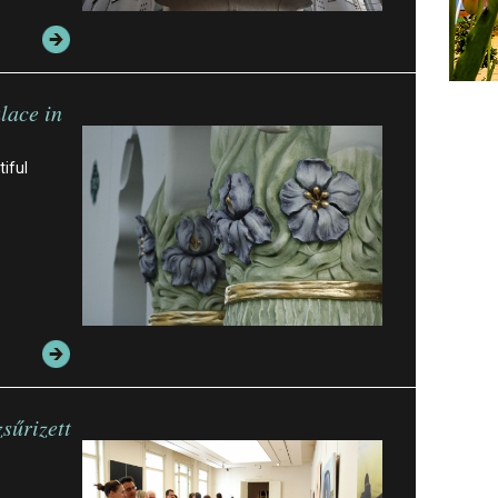
lace in
iful
sűrizett