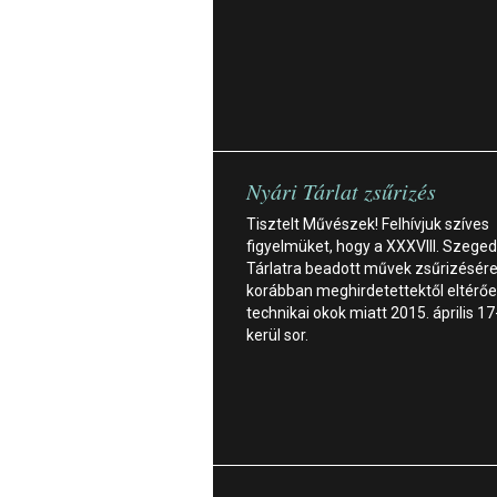
Nyári Tárlat zsűrizés
Tisztelt Művészek! Felhívjuk szíves
figyelmüket, hogy a XXXVIII. Szeged
Tárlatra beadott művek zsűrizésére
korábban meghirdetettektől eltérőe
technikai okok miatt 2015. április 1
kerül sor.