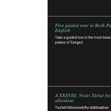
Free guided tour in Reök Pa
English
Take a guided tour in the most beaut
palace of Szeged.
A XXXVIII. Nyári Tárlat bez
alkotásai
Tisztelt Művészek!Az alábbiakban