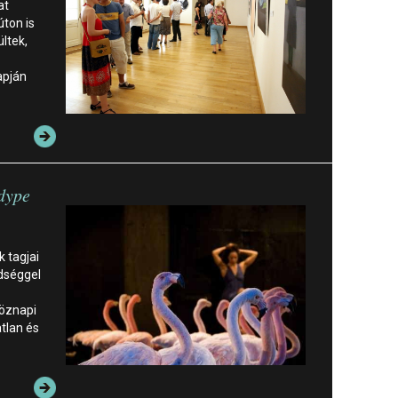
at
úton is
ltek,
apján
adype
 tagjai
edséggel
öznapi
tlan és