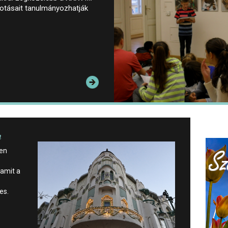
lkotásait tanulmányozhatják
n
ven
amit a
es.