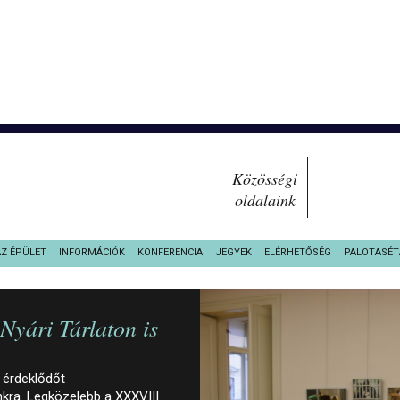
Közösségi
oldalaink
AZ ÉPÜLET
INFORMÁCIÓK
KONFERENCIA
JEGYEK
ELÉRHETŐSÉG
PALOTASÉT
yári Tárlaton is
 érdeklődőt
ra. Legközelebb a XXXVIII.