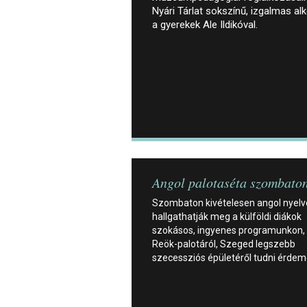
Nyári Tárlat sokszínű, izgalmas a
a gyerekek Ale Ildikóval.
Angol palotaséta szombato
Szombaton kivételesen angol nyel
hallgathatják meg a külföldi diákok
szokásos, ingyenes programunkon, 
Reök-palotáról, Szeged legszebb
szecessziós épületéről tudni érdem