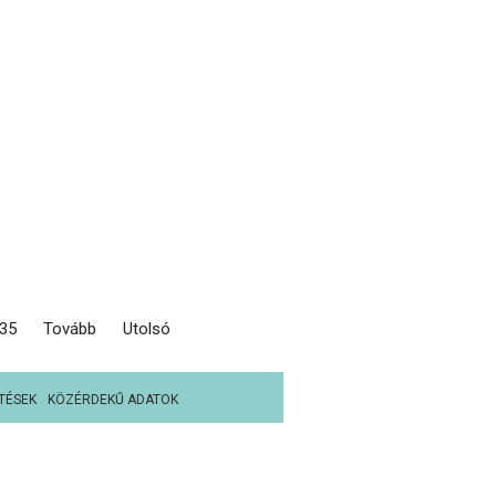
35
Tovább
Utolsó
TÉSEK
KÖZÉRDEKŰ ADATOK