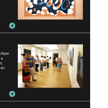
i Nyári
 a
n,
7-én