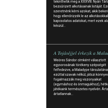
tekinthetik meg a XXXVIII. Nyári Tárl
bezsűrizett alkotásainak listáját. Ez
szeretnénk kérni azokat, akik bekerü
hogy ellenőrizzék le az alkotásokkal
kapcsolatos adatokat, mert ezek al
készül…
A Tojáséjjel érkezik a Mal
Weöres Sándor címként választott
egysorosának törékeny szépségét
felfedezve, a Maladype társulatának
ezúttal szavak nélkül, játszi könny
fogalmazzák meg viszonyaikat
(egymáshoz és önmagukhoz), hétk
játékaink természetes nyelvén. Árta
ártatlannak…