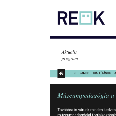
Aktuális
program
PROGRAMOK
KIÁLLÍTÁSOK
KÖZÉRDEKŰ ADATOK
Múzeumpedagógia a N
Továbbra is várunk minden kedves
múzeumpedagógiai foglalkozásaink