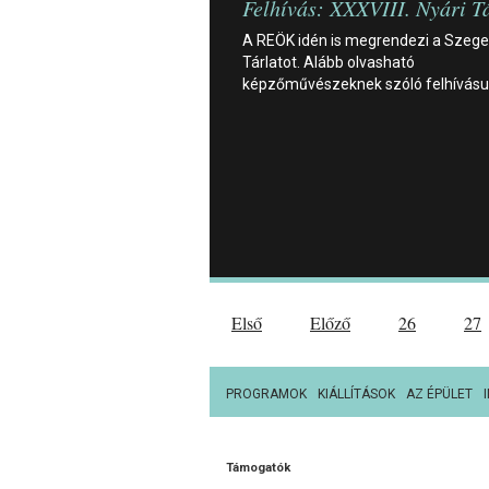
Felhívás: XXXVIII. Nyári T
A REÖK idén is megrendezi a Szeged
Tárlatot. Alább olvasható
képzőművészeknek szóló felhívásu
Első
Előző
26
27
PROGRAMOK
KIÁLLÍTÁSOK
AZ ÉPÜLET
Támogatók