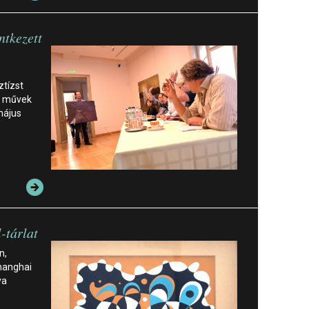
ntkezett
ztízst
t művek
 május
-tárlat
n,
Shanghai
va