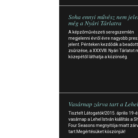
Soha ennyi művész nem jele
még a Nyári Tárlatra
A képzőművészeti seregszemlén
megjelenni évről évre nagyobb pres
jelent. Pénteken kezdődik a beadot
zsűrizése, a XXXVIII. Nyári Tárlatot
közepétől láthatja a közönség.
Vasárnap zárva tart a Lehel
Tisztelt Látogatók!2015. április 19-é
vasárnap a Lehel István kiállítás a 
Four Seasons megnyitója miatt zár
tart.Megértésüket köszönjük!