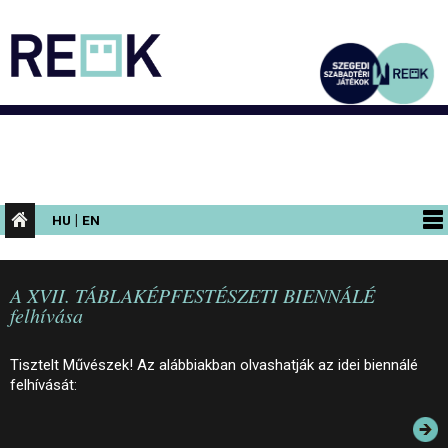
|
HU
EN
PROGRAMOK
A XVII. TÁBLAKÉPFESTÉSZETI BIENNÁLÉ
KIÁLLÍTÁSOK
felhívása
AZ ÉPÜLET
Tisztelt Művészek! Az alábbiakban olvashatják az idei biennálé
INFORMÁCIÓK
felhívását:
KONFERENCIA