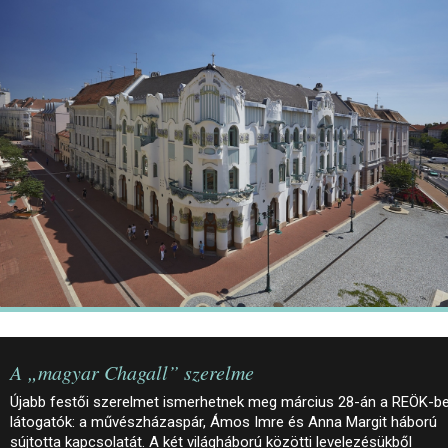
JEGYEK
ELÉRHETŐSÉG
PALOTASÉTÁK ÉS VEZETÉSEK
KÖZÉRDEKŰ ADATOK
A „magyar Chagall” szerelme
Újabb festői szerelmet ismerhetnek meg március 28-án a REÖK-b
látogatók: a művészházaspár, Ámos Imre és Anna Margit háború
sújtotta kapcsolatát. A két világháború közötti levelezésükből