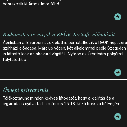
bontakozik ki Ámos Imre féltő…
Budapesten is várják a REÖK Tartuffe-előadását
Áprilisban a fővárosi nézők előtt is bemutatkozik a REÖK népszerű
színházi előadása. Március végén, két alkalommal pedig Szegeden
is látható lesz az abszurd vígjáték. Nyáron az Úrhatnám polgárral
folytatódik a…
Ünnepi nyitvatartás
Tájékoztatunk minden kedves látogatót, hogy a kiállítás és a
jegyiroda is nyitva tart a március 15-18. közti hosszú hétvégén.