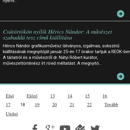
nyerni…
Csütörtökön nyílik Hérics Nándor: A művészet
szabaddá tesz című kiállítása
Hérics Nándor grafikusművész látványos, izgalmas, sokszínű
kiállításának megnyitóját január 25-én 17 órakor tartjuk a REÖK-ben
A tárlatról és a művészről dr. Nátyi Róbert kurátor,
művészettörténész írt rövid méltatást. A megnyitó…
Első
Előző
13
14
15
16
17
19
20
21
22
Tovább
18
Utolsó