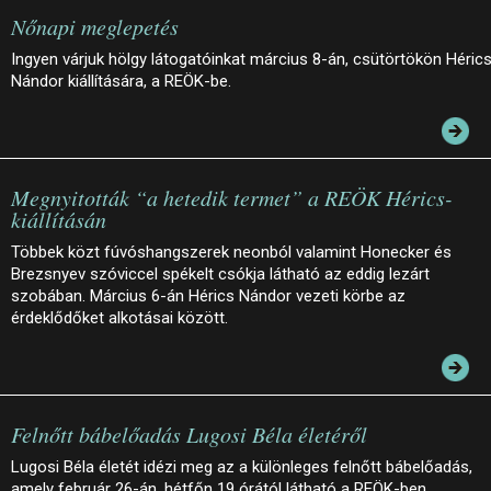
Nőnapi meglepetés
Ingyen várjuk hölgy látogatóinkat március 8-án, csütörtökön Héric
Nándor kiállítására, a REÖK-be.
Megnyitották “a hetedik termet” a REÖK Hérics-
kiállításán
Többek közt fúvóshangszerek neonból valamint Honecker és
Brezsnyev szóviccel spékelt csókja látható az eddig lezárt
szobában. Március 6-án Hérics Nándor vezeti körbe az
érdeklődőket alkotásai között.
Felnőtt bábelőadás Lugosi Béla életéről
Lugosi Béla életét idézi meg az a különleges felnőtt bábelőadás,
amely február 26-án, hétfőn 19 órától látható a REÖK-ben.