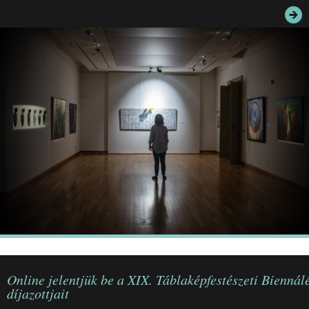
JEGYEK
ELÉRHETŐSÉG
PALOTASÉTÁK ÉS VEZETÉSEK
KÖZÉRDEKŰ ADATOK
Online jelentjük be a XIX. Táblaképfestészeti Biennál
díjazottjait