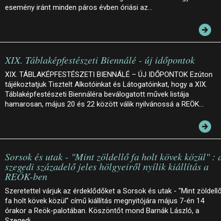
esemény iránt minden páros évben óriási az…
XIX. Táblaképfestészeti Biennálé - új időpontok
XIX. TÁBLAKÉPFESTÉSZETI BIENNÁLÉ – ÚJ IDŐPONTOK Ezúton
tájékoztatjuk Tisztelt Alkotóinkat és Látogatóinkat, hogy a XIX.
Táblaképfestészeti Biennáléra beválogatott művek listája
hamarosan, május 20 és 22 között válik nyilvánossá a REÖK…
Sorsok és utak - "Mint zöldellő fa holt kövek közül" : 
szegedi századelő jeles hölgyeiről nyílik kiállítás a
REÖK-ben
Szeretettel várjuk az érdeklődőket a Sorsok és utak - "Mint zöldell
fa holt kövek közül" című kiállítás megnyitójára május 7-én 14
órakor a Reök-palotában. Köszöntőt mond Barnák László, a
Szegedi…