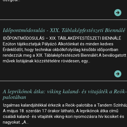
Időpontmódosulás - XIX. Táblaképfestészeti Biennálé
IDŐPONTMÓDOSULÁS – XIX. TÁBLAKÉPFESTÉSZETI BIENNÁLÉ
Ezúton tájékoztatjuk Pályázó Alkotóinkat és minden kedves
Érdeklődőt, hogy technikai okbólkifolyólag későbbi időpontban
rendezzük meg a XIX. Táblaképfestészeti Biennálét.A beválogatott
művek listájának közzétételére rövidesen, egy…
A leprikónok átka: viking kaland- és vitajáték a Reök-
palotában
Izgalmas kalandjátékkal érkezik a Reök-palotába a Tandem Színhá
A május 18. szerdán 17 órakor látható, A leprikónok átka című
családi kaland- és vitajáték viking-kori nyomozásra hív kicsiket és
nagyokat. „A…