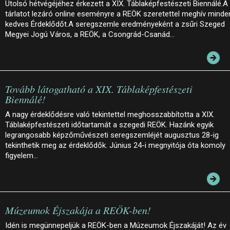
Utolsó hétvégéjéhez érkezett a XIX. Táblaképfestészeti Biennálé.A
tárlatot lezáró online eseményre a REÖK szeretettel meghív minde
kedves Érdeklődőt.A seregszemle eredményeként a zsűri Szeged
Megyei Jogú Város, a REÖK, a Csongrád-Csanád…
Tovább látogatható a XIX. Táblaképfestészeti
Biennálé!
A nagy érdeklődésre való tekintettel meghosszabbította a XIX.
Táblaképfestészeti időtartamát a szegedi REÖK. Hazánk egyik
legrangosabb képzőművészeti seregszemléjét augusztus 28-ig
tekinthetik meg az érdeklődők. Június 24-i megnyitója óta komoly
figyelem…
Múzeumok Éjszakája a REÖK-ben!
Idén is megünnepeljük a REÖK-ben a Múzeumok Éjszakáját! Az év