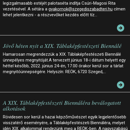
legizgalmasabb estéjét palotaséta indítja Csúri-Magosi Rita
vezetésével. A sétára a
gyakornok@szegediszabadteri.hu
címen
lehet jelentkezni - a részvevőket kezdés előtt tíz…
Jövő héten nyit a XIX. Táblaképfestészeti Biennálé
Hamarosan megrendezzük a XIX. Táblaképfestészeti Biennálé
ünnepélyes megnyitóját.A tervezett június 18-i dátum helyett egy
héttel később, 2022. június 24-én, 17.00 órakor kerül sor a tárlat
megnyitóünnepségére. Helyszín: REÖK, 6720 Szeged,…
A XIX. Táblaképfestészeti Biennáléra beválogatott
alkotások
Rövidesen sor kerül a hazai képzőművészet egyik legjelentősebb
visszatérő eseményére, a Táblaképfestészeti Biennáléra, melyet
idén XIX. alkalommal rendezünk meg a REÖK-ben. A nagyszabású