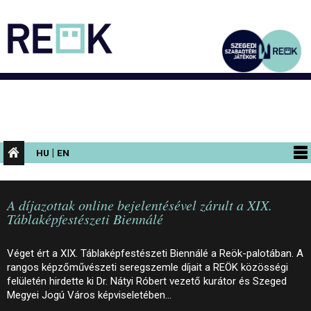
|
HU
EN
PROGRAMOK
A díjazottak online bejelentésével zárult a XIX.
KIÁLLÍTÁSOK
Táblaképfestészeti Biennálé
AZ ÉPÜLET
Véget ért a XIX. Táblaképfestészeti Biennálé a Reök-palotában. A
INFORMÁCIÓK
rangos képzőművészeti seregszemle díjait a REÖK közösségi
felületén hirdette ki Dr. Nátyi Róbert vezető kurátor és Szeged
KONFERENCIA
Megyei Jogú Város képviseletében…