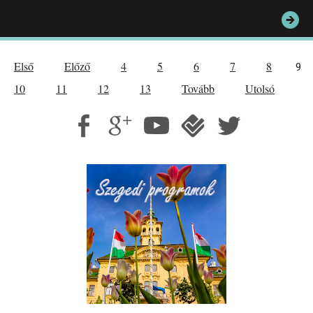
Első
Előző
4
5
6
7
8
9
10
11
12
13
Tovább
Utolsó