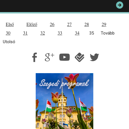
Első
Előző
26
27
28
29
30
31
32
33
34
35
Tovább
Utolsó