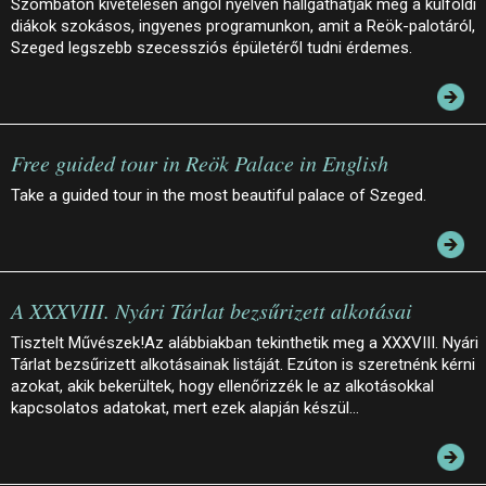
Szombaton kivételesen angol nyelven hallgathatják meg a külföldi
diákok szokásos, ingyenes programunkon, amit a Reök-palotáról,
Szeged legszebb szecessziós épületéről tudni érdemes.
Free guided tour in Reök Palace in English
Take a guided tour in the most beautiful palace of Szeged.
A XXXVIII. Nyári Tárlat bezsűrizett alkotásai
Tisztelt Művészek!Az alábbiakban tekinthetik meg a XXXVIII. Nyári
Tárlat bezsűrizett alkotásainak listáját. Ezúton is szeretnénk kérni
azokat, akik bekerültek, hogy ellenőrizzék le az alkotásokkal
kapcsolatos adatokat, mert ezek alapján készül…