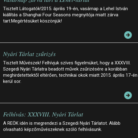
Tisztelt Látogatók!2015. április 19-én, vasárnap a Lehel István
kiállítás a Shanghai Four Seasons megnyitója miatt zárva
tart.Megértésüket köszönjük!
Nyári Tárlat zsűrizés
Tisztelt Művészek! Felhívjuk szíves figyelmüket, hogy a XXXVIII.
Szegedi Nyári Tárlatra beadott művek zsűrizésére a korábban
meghirdetettektől eltérően, technikai okok miatt 2015. április 17-én
kerül sor.
Felhívás: XXXVIII. Nyári Tárlat
A REÖK idén is megrendezi a Szegedi Nyári Tárlatot. Alább
olvasható képzőművészeknek szóló felhívásunk.