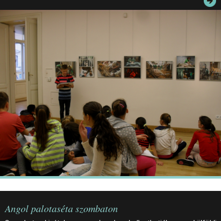
JEGYEK
ELÉRHETŐSÉG
PALOTASÉTÁK ÉS VEZETÉSEK
KÖZÉRDEKŰ ADATOK
Angol palotaséta szombaton