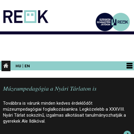
|
HU
EN
PROGRAMOK
Múzeumpedagógia a Nyári Tárlaton is
KIÁLLÍTÁSOK
AZ ÉPÜLET
Továbbra is várunk minden kedves érdeklődőt
múzeumpedagógiai foglalkozásainkra. Legközelebb a XXXVIII.
INFORMÁCIÓK
Nyári Tárlat sokszínű, izgalmas alkotásait tanulmányozhatják a
gyerekek Ale Ildikóval.
KONFERENCIA