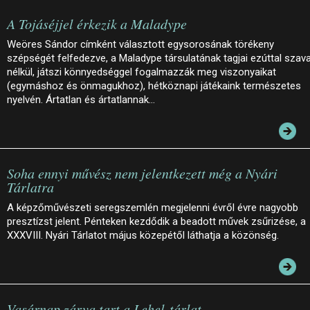
A Tojáséjjel érkezik a Maladype
Weöres Sándor címként választott egysorosának törékeny
szépségét felfedezve, a Maladype társulatának tagjai ezúttal szav
nélkül, játszi könnyedséggel fogalmazzák meg viszonyaikat
(egymáshoz és önmagukhoz), hétköznapi játékaink természetes
nyelvén. Ártatlan és ártatlannak…
Soha ennyi művész nem jelentkezett még a Nyári
Tárlatra
A képzőművészeti seregszemlén megjelenni évről évre nagyobb
presztízst jelent. Pénteken kezdődik a beadott művek zsűrizése, a
XXXVIII. Nyári Tárlatot május közepétől láthatja a közönség.
Vasárnap zárva tart a Lehel-tárlat