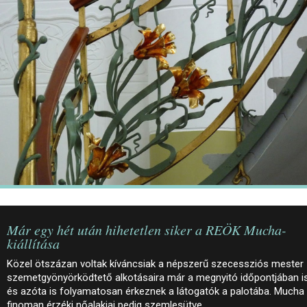
JEGYEK
ELÉRHETŐSÉG
PALOTASÉTÁK ÉS VEZETÉSEK
KÖZÉRDEKŰ ADATOK
Már egy hét után hihetetlen siker a REÖK Mucha-
kiállítása
Közel ötszázan voltak kíváncsiak a népszerű szecessziós mester
szemetgyönyörködtető alkotásaira már a megnyitó időpontjában is
és azóta is folyamatosan érkeznek a látogatók a palotába. Mucha
finoman érzéki nőalakjai pedig szemlesütve…