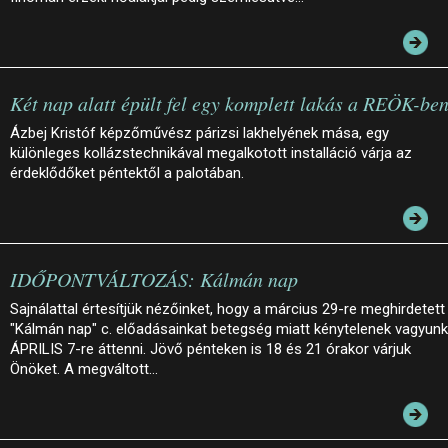
Két nap alatt épült fel egy komplett lakás a REÖK-be
Ázbej Kristóf képzőművész párizsi lakhelyének mása, egy
különleges kollázstechnikával megalkotott installáció várja az
érdeklődőket péntektől a palotában.
IDŐPONTVÁLTOZÁS: Kálmán nap
Sajnálattal értesítjük nézőinket, hogy a március 29-re meghirdetett
"Kálmán nap" c. előadásainkat betegség miatt kénytelenek vagyunk
ÁPRILIS 7-re áttenni. Jövő pénteken is 18 és 21 órakor várjuk
Önöket. A megváltott…