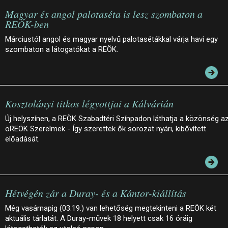
Magyar és angol palotaséta is lesz szombaton a
REÖK-ben
Márciustól angol és magyar nyelvű palotasétákkal várja havi egy
szombaton a látogatókat a REÖK.
Kosztolányi titkos légyottjai a Kálvárián
Új helyszínen, a REÖK Szabadtéri Színpadon láthatja a közönség a
öREÖK Szerelmek - Így szerettek ők sorozat nyári, kibővített
előadását.
Hétvégén zár a Duray- és a Kántor-kiállítás
Még vasárnapig (03.19.) van lehetőség megtekinteni a REÖK két
aktuális tárlatát. A Duray-művek 18 helyett csak 16 óráig