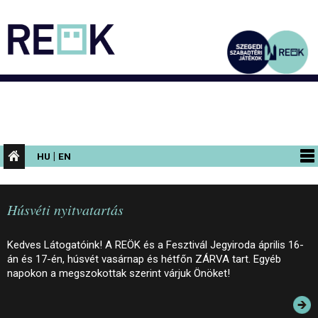
|
HU
EN
PROGRAMOK
Húsvéti nyitvatartás
KIÁLLÍTÁSOK
AZ ÉPÜLET
Kedves Látogatóink! A REÖK és a Fesztivál Jegyiroda április 16-
án és 17-én, húsvét vasárnap és hétfőn ZÁRVA tart. Egyéb
INFORMÁCIÓK
napokon a megszokottak szerint várjuk Önöket!
KONFERENCIA