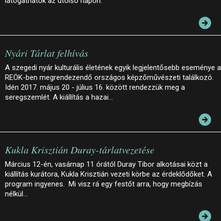
látogathatók az utolsó napon.
Nyári Tárlat felhívás
A szegedi nyár kulturális életének egyik legjelentősebb eseménye a
REÖK-ben megrendezendő országos képzőművészeti találkozó.
Idén 2017. május 20 - július 16. között rendezzük meg a
seregszemlét. A kiállítás a hazai…
Kukla Krisztián Duray-tárlatvezetése
Március 12-én, vasárnap 11 órától Duray Tibor alkotásai közt a
kiállítás kurátora, Kukla Krisztián vezeti körbe az érdeklődőket. A
program ingyenes. Mi visz rá egy festőt arra, hogy megbízás
nélkül…