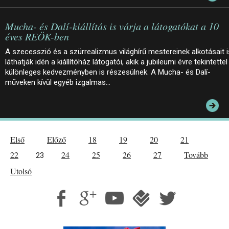
Mucha- és Dalí-kiállítás is várja a látogatókat a 10
éves REÖK-ben
A szecesszió és a szürrealizmus világhírű mestereinek alkotásait i
láthatják idén a kiállítóház látogatói, akik a jubileumi évre tekintettel
különleges kedvezményben is részesülnek. A Mucha- és Dalí-
műveken kívül egyéb izgalmas…
Első
Előző
18
19
20
21
22
24
25
26
27
Tovább
23
Utolsó