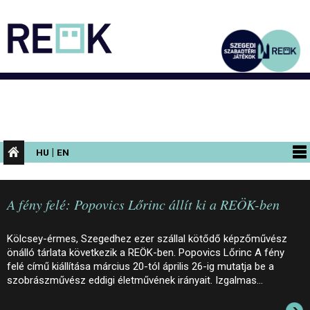
|
HU
EN
PROGRAMOK
A fény felé: Popovics Lőrinc állít ki a REÖK-ben
KIÁLLÍTÁSOK
AZ ÉPÜLET
Kölcsey-érmes, Szegedhez ezer szállal kötődő képzőművész
önálló tárlata következik a REÖK-ben. Popovics Lőrinc A fény
INFORMÁCIÓK
felé című kiállítása március 20-tól április 26-ig mutatja be a
szobrászművész eddigi életművének irányait. Izgalmas…
KONFERENCIA