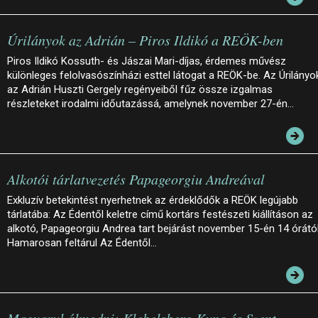
Úrilányok az Adrián – Piros Ildikó a REÖK-ben
Piros Ildikó Kossuth- és Jászai Mari-díjas, érdemes művész
különleges felolvasószínházi esttel látogat a REÖK-be. Az Úrilányo
az Adrián Huszti Gergely regényeiből fűz össze izgalmas
részleteket irodalmi időutazássá, amelynek november 27-én…
Alkotói tárlatvezetés Papageorgiu Andreával
Exkluzív betekintést nyerhetnek az érdeklődők a REÖK legújabb
tárlatába: Az Édentől keletre című kortárs festészeti kiállításon az
alkotó, Papageorgiu Andrea tart bejárást november 15-én 14 órától
Hamarosan feltárul Az Édentől…
Magyarul álmodni: Klebelsberg Kuno és Szent-