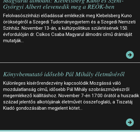
Györgyi Albert elevenedik meg a REÖK-ben
Felolvasószínházi előadással emlékezik meg Klebelsberg Kuno
örökségéről a Szegedi Tudományegyetem és a Szegedi Nemzeti
Színház. November 13-án, a kultúrpolitikus születésének 150.
évfordulóján dr. Csíkos Csaba Magyarul álmodni című drámáját
mutatják…
Könyvbemutató idősebb Pál Mihály életművéről
Különleges kísérőrendezvény kapcsolódik Mozgássá váló
mozdulatlanság című, idősebb Pál Mihály szobrászművészről
megemlékező kiállításhoz. November 7-én 17:00 órától a huszadik
század jelentős alkotójának életművét összefoglaló, a Tiszatáj
Kiadó gondozásában megjelent kötet…