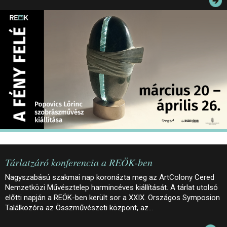
JEGYEK
ELÉRHETŐSÉG
PALOTASÉTÁK ÉS VEZETÉSEK
KÖZÉRDEKŰ ADATOK
Tárlatzáró konferencia a REÖK-ben
Nagyszabású szakmai nap koronázta meg az ArtColony Cered
Nemzetközi Művésztelep harmincéves kiállítását. A tárlat utolsó
előtti napján a REÖK-ben került sor a XXIX. Országos Symposion
Találkozóra az Összművészeti központ, az…