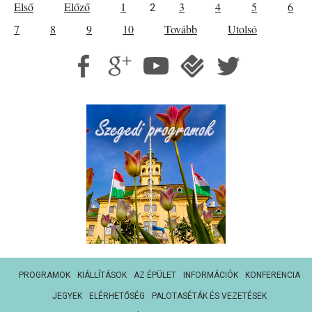
Első
Előző
1
3
4
5
6
2
7
8
9
10
Tovább
Utolsó
PROGRAMOK
KIÁLLÍTÁSOK
AZ ÉPÜLET
INFORMÁCIÓK
KONFERENCIA
JEGYEK
ELÉRHETŐSÉG
PALOTASÉTÁK ÉS VEZETÉSEK