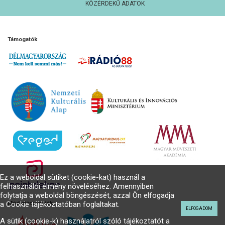
KÖZÉRDEKŰ ADATOK
Támogatók
Ez a weboldal sütiket (cookie-kat) használ a
felhasználói élmény növeléséhez. Amennyiben
folytatja a weboldal böngészését, azzal Ön elfogadja
Médiatámogatók
a Cookie tájékoztatóban foglaltakat.
ELFOGADOM
A sütik (cookie-k) használatról szóló tájékoztatót a