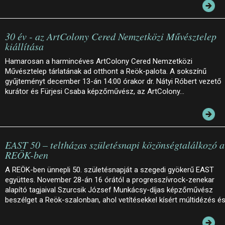
30 év - az ArtColony Cered Nemzetközi Művésztelep
kiállítása
Hamarosan a harmincéves ArtColony Cered Nemzetközi
Művésztelep tárlatának ad otthont a Reök-palota. A sokszínű
gyűjteményt december 13-án 14:00 órakor dr. Nátyi Róbert vezető
kurátor és Fürjesi Csaba képzőművész, az ArtColony…
EAST 50 – teltházas születésnapi közönségtalálkozó a
REÖK-ben
A REÖK-ben ünnepli 50. születésnapját a szegedi gyökerű EAST
együttes. November 28-án 16 órától a progresszívrock-zenekar
alapító tagjaival Szurcsik József Munkácsy-díjas képzőművész
beszélget a Reök-szalonban, ahol vetítésekkel kísért múltidézés é