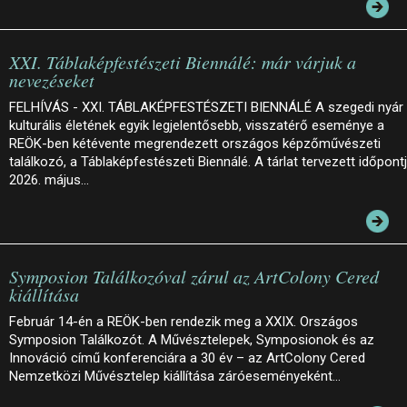
XXI. Táblaképfestészeti Biennálé: már várjuk a
nevezéseket
FELHÍVÁS - XXI. TÁBLAKÉPFESTÉSZETI BIENNÁLÉ A szegedi nyár
kulturális életének egyik legjelentősebb, visszatérő eseménye a
REÖK-ben kétévente megrendezett országos képzőművészeti
találkozó, a Táblaképfestészeti Biennálé. A tárlat tervezett időpont
2026. május…
Symposion Találkozóval zárul az ArtColony Cered
kiállítása
Február 14-én a REÖK-ben rendezik meg a XXIX. Országos
Symposion Találkozót. A Művésztelepek, Symposionok és az
Innováció című konferenciára a 30 év – az ArtColony Cered
Nemzetközi Művésztelep kiállítása záróeseményeként…