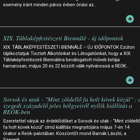
esemény iránt minden páros évben óriási az…
XIX. Táblaképfestészeti Biennálé - új időpontok
XIX. TÁBLAKÉPFESTÉSZETI BIENNÁLÉ – ÚJ IDŐPONTOK Ezúton
tájékoztatjuk Tisztelt Alkotóinkat és Látogatóinkat, hogy a XIX.
Táblaképfestészeti Biennáléra beválogatott művek listája
hamarosan, május 20 és 22 között válik nyilvánossá a REÖK…
Sorsok és utak - "Mint zöldellő fa holt kövek közül" : 
szegedi századelő jeles hölgyeiről nyílik kiállítás a
REÖK-ben
Szeretettel várjuk az érdeklődőket a Sorsok és utak - "Mint zöldell
fa holt kövek közül" című kiállítás megnyitójára május 7-én 14
órakor a Reök-palotában. Köszöntőt mond Barnák László, a
Szegedi…