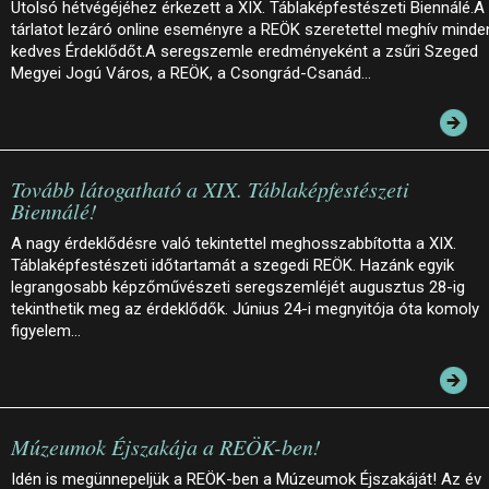
Utolsó hétvégéjéhez érkezett a XIX. Táblaképfestészeti Biennálé.A
tárlatot lezáró online eseményre a REÖK szeretettel meghív minde
kedves Érdeklődőt.A seregszemle eredményeként a zsűri Szeged
Megyei Jogú Város, a REÖK, a Csongrád-Csanád…
Tovább látogatható a XIX. Táblaképfestészeti
Biennálé!
A nagy érdeklődésre való tekintettel meghosszabbította a XIX.
Táblaképfestészeti időtartamát a szegedi REÖK. Hazánk egyik
legrangosabb képzőművészeti seregszemléjét augusztus 28-ig
tekinthetik meg az érdeklődők. Június 24-i megnyitója óta komoly
figyelem…
Múzeumok Éjszakája a REÖK-ben!
Idén is megünnepeljük a REÖK-ben a Múzeumok Éjszakáját! Az év