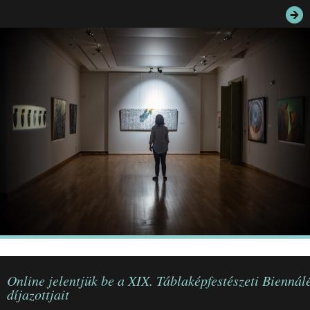
JEGYEK
ELÉRHETŐSÉG
PALOTASÉTÁK ÉS VEZETÉSEK
KÖZÉRDEKŰ ADATOK
Online jelentjük be a XIX. Táblaképfestészeti Biennál
díjazottjait