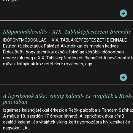
Időpontmódosulás - XIX. Táblaképfestészeti Biennálé
IDŐPONTMÓDOSULÁS – XIX. TÁBLAKÉPFESTÉSZETI BIENNÁLÉ
Ezúton tájékoztatjuk Pályázó Alkotóinkat és minden kedves
Érdeklődőt, hogy technikai okbólkifolyólag későbbi időpontban
rendezzük meg a XIX. Táblaképfestészeti Biennálét.A beválogatott
művek listájának közzétételére rövidesen, egy…
A leprikónok átka: viking kaland- és vitajáték a Reök-
palotában
Izgalmas kalandjátékkal érkezik a Reök-palotába a Tandem Színhá
A május 18. szerdán 17 órakor látható, A leprikónok átka című
családi kaland- és vitajáték viking-kori nyomozásra hív kicsiket és
nagyokat. „A…