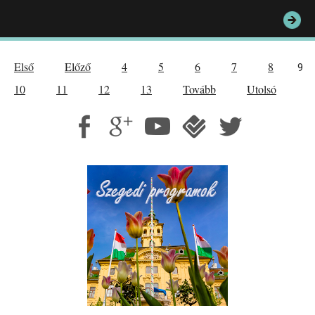
Első
Előző
4
5
6
7
8
9
10
11
12
13
Tovább
Utolsó