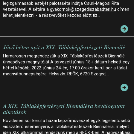
legizgalmasabb estéjét palotaséta indítja Csúri-Magosi Rita
vezetésével. A sétára a
gyakornok@szegediszabadteri.hu
címen
lehet jelentkezni - a részvevőket kezdés előtt tíz…
Jövő héten nyit a XIX. Táblaképfestészeti Biennálé
Hamarosan megrendezzük a XIX. Táblaképfestészeti Biennálé
ünnepélyes megnyitóját.A tervezett június 18-i dátum helyett egy
héttel később, 2022. június 24-én, 17.00 órakor kerül sor a tárlat
megnyitóünnepségére. Helyszín: REÖK, 6720 Szeged,…
A XIX. Táblaképfestészeti Biennáléra beválogatott
alkotások
Rövidesen sor kerül a hazai képzőművészet egyik legjelentősebb
visszatérő eseményére, a Táblaképfestészeti Biennáléra, melyet
idén XIX. alkalommal rendezünk meg a REÖK-ben. A nagyszabású