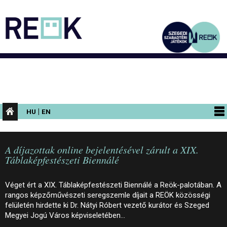
|
HU
EN
PROGRAMOK
A díjazottak online bejelentésével zárult a XIX.
KIÁLLÍTÁSOK
Táblaképfestészeti Biennálé
AZ ÉPÜLET
Véget ért a XIX. Táblaképfestészeti Biennálé a Reök-palotában. A
INFORMÁCIÓK
rangos képzőművészeti seregszemle díjait a REÖK közösségi
felületén hirdette ki Dr. Nátyi Róbert vezető kurátor és Szeged
KONFERENCIA
Megyei Jogú Város képviseletében…