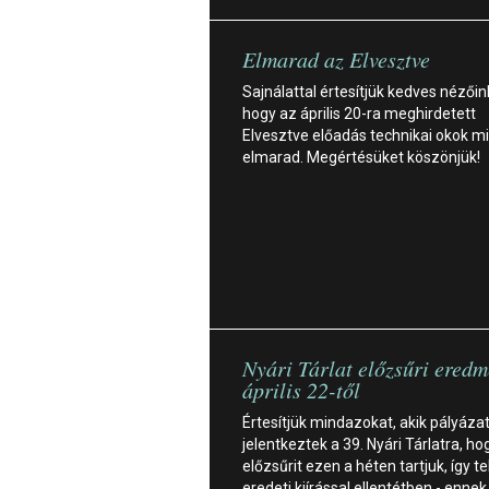
Elmarad az Elvesztve
Sajnálattal értesítjük kedves nézőin
hogy az április 20-ra meghirdetett
Elvesztve előadás technikai okok mi
elmarad. Megértésüket köszönjük!
Nyári Tárlat előzsűri ered
április 22-től
Értesítjük mindazokat, akik pályázat
jelentkeztek a 39. Nyári Tárlatra, ho
előzsűrit ezen a héten tartjuk, így te
eredeti kiírással ellentétben - ennek