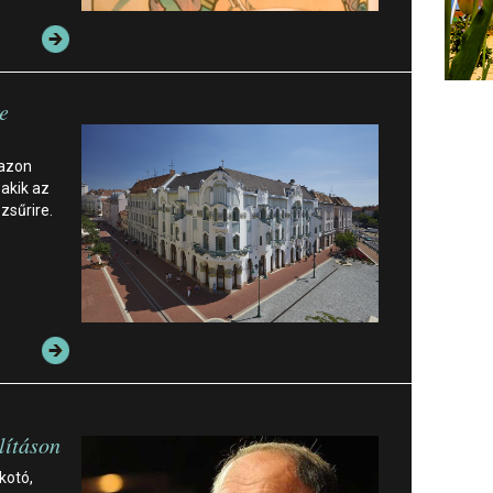
e
 azon
 akik az
zsűrire.
lításon
kotó,