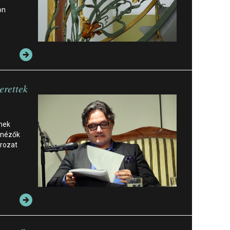
on
erettek
ynek
 nézők
orozat