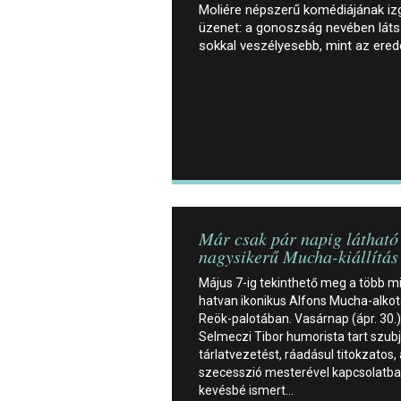
Moliére népszerű komédiájának iz
üzenet: a gonoszság nevében láts
sokkal veszélyesebb, mint az ere
Már csak pár napig látható
nagysikerű Mucha-kiállítás
Május 7-ig tekinthető meg a több m
hatvan ikonikus Alfons Mucha-alkot
Reök-palotában. Vasárnap (ápr. 30.)
Selmeczi Tibor humorista tart szubj
tárlatvezetést, ráadásul titokzatos, 
szecesszió mesterével kapcsolatb
kevésbé ismert…