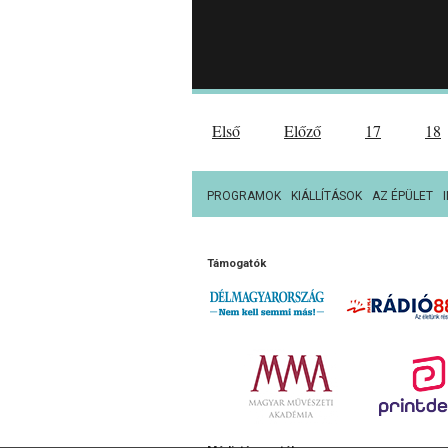
Első
Előző
17
18
PROGRAMOK
KIÁLLÍTÁSOK
AZ ÉPÜLET
Támogatók