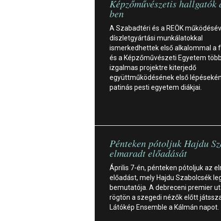
Képzőművészetis hallgatók
ben
A Szabadtéri és a REÖK működésév
díszletgyártási munkálatokkal
ismerkedhettek első alkalommal a f
és a Képzőművészeti Egyetem töb
izgalmas projektre kiterjedő
együttműködésének első lépésekén
patinás pesti egyetem diákjai.
Pénteken pótoljuk Hajdu Sz
elmaradt előadását
Április 7-én, pénteken pótoljuk az 
előadást, mely Hajdu Szabolcsék le
bemutatója. A debreceni premier u
rögtön a szegedi nézők előtt játssz
Látókép Ensemble a Kálmán napot.