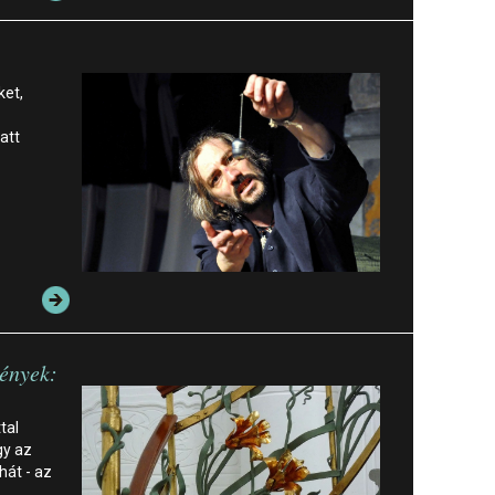
ket,
att
mények:
tal
gy az
hát - az