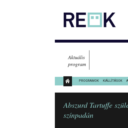
Aktuális
program
PROGRAMOK
KIÁLLÍTÁSOK
KÖZÉRDEKŰ ADATOK
Abszurd Tartuffe szü
színpadán