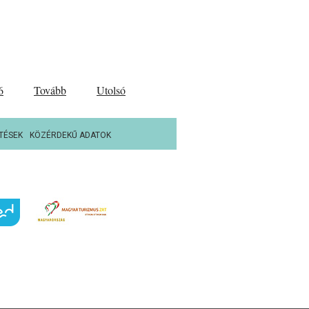
6
Tovább
Utolsó
TÉSEK
KÖZÉRDEKŰ ADATOK