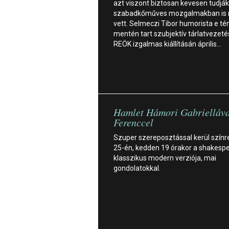
azt viszont biztosan kevesen tudják
szabadkőműves mozgalmakban is 
vett. Selmeczi Tibor humorista e t
mentén tart szubjektív tárlatvezeté
REÖK izgalmas kiállításán április…
Hamlet Hámori Gabrielláva
Ferenccel
Szuper szereposztással kerül színre
25-én, kedden 19 órakor a shakespe
klasszikus modern verziója, mai
gondolatokkal.