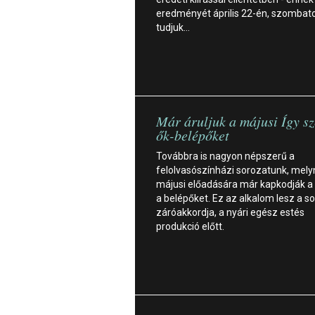
eredményét április 22-én, szombat
tudjuk…
Már áruljuk a májusi Így sz
ők-belépőket
Továbbra is nagyon népszerű a
felolvasószínházi sorozatunk, mel
májusi előadására már kapkodják a
a belépőket. Ez az alkalom lesz a s
záróakkordja, a nyári egész estés
produkció előtt.