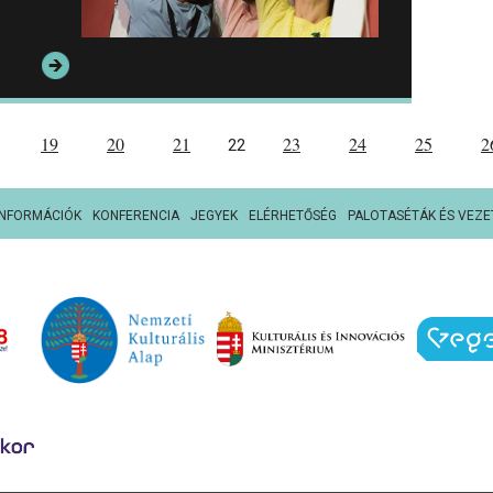
19
20
21
23
24
25
2
22
INFORMÁCIÓK
KONFERENCIA
JEGYEK
ELÉRHETŐSÉG
PALOTASÉTÁK ÉS VEZE