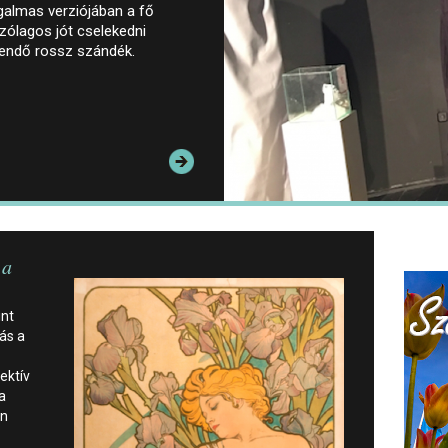
galmas verziójában a fő
zólagos jót cselekedni
dendő rossz szándék.
 a
int
ás a
ektív
a
an