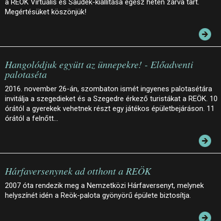
a REÖK Virtuális és Saudek-kiállítása egész héten zárva tart.
Megértésüket köszönjük!
Hangolódjuk együtt az ünnepekre! - Előadventi
palotaséta
2016. november 26-án, szombaton ismét ingyenes palotasétára
invitálja a szegedieket és a Szegedre érkező turistákat a REÖK. 10
órától a gyerekek vehetnek részt egy játékos épületbejáráson. 11
órától a felnőtt…
Hárfaversenynek ad otthont a REÖK
2007 óta rendezik meg a Nemzetközi Hárfaversenyt, melynek
helyszínét idén a Reök-palota gyönyörű épülete biztosítja.