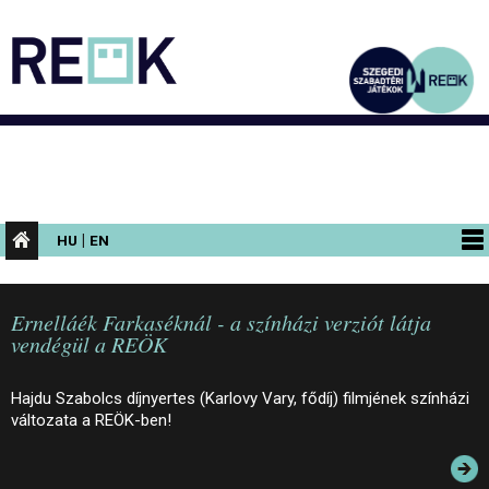
|
HU
EN
PROGRAMOK
Ernelláék Farkaséknál - a színházi verziót látja
KIÁLLÍTÁSOK
vendégül a REÖK
AZ ÉPÜLET
Hajdu Szabolcs díjnyertes (Karlovy Vary, fődíj) filmjének színházi
INFORMÁCIÓK
változata a REÖK-ben!
KONFERENCIA