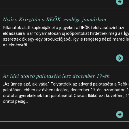
Nyáry Krisztián a REÖK vendége januárban
Pillanatok alatt kapkodják el a jegyeket a REÖK felolvasószínházi
előadásaira. Bár folyamatosan új időpontokat hirdetnek meg az Íg
szerettek ők egy-egy produkciójából, így is rengeteg néző marad le
az élményről.…
Az idei utolsó palotaséta lesz december 17-én
„Az ünnep azé, aki várja." Folytatódik az adventi palotaséta a Reök-
palotában: ebben az évben utoljára, december 17-én, szombaton 
órától a gyerekeknek tart palotasétát Csikós Ildikó ezt követően, 1
órától pedig…