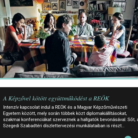
JEGYEK
ELÉRHETŐSÉG
PALOTASÉTÁK ÉS VEZETÉSEK
KÖZÉRDEKŰ ADATOK
A Képzővel kötött együttműködést a REÖK
Intenzív kapcsolat indul a REÖK és a Magyar Képzőművészeti
Egyetem között, mely során többek közt diplomakiállításokat,
szakmai konferenciákat szerveznek a hallgatók bevonásával. Sőt, 
Szegedi Szabadtéri díszlettervezési munkálataiban is részt…