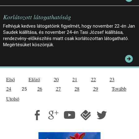
Korlátozott látogathatóság
Felhívjuk kedves látogatóink figyelmét, hogy november 22-én Jan
Saudek kiállítása, és november 24-én Tasi József kiállítása,
rendezvény-előkészítés miatt csak korlátozottan látogatható.
Megértésüket köszönjük.
Első
Előző
20
21
22
23
24
26
27
28
29
Tovább
25
Utolsó