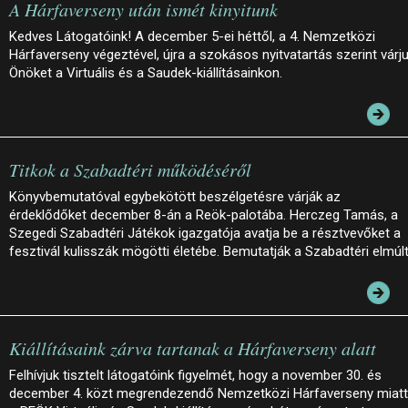
A Hárfaverseny után ismét kinyitunk
Kedves Látogatóink! A december 5-ei héttől, a 4. Nemzetközi
Hárfaverseny végeztével, újra a szokásos nyitvatartás szerint várj
Önöket a Virtuális és a Saudek-kiállításainkon.
Titkok a Szabadtéri működéséről
Könyvbemutatóval egybekötött beszélgetésre várják az
érdeklődőket december 8-án a Reök-palotába. Herczeg Tamás, a
Szegedi Szabadtéri Játékok igazgatója avatja be a résztvevőket a
fesztivál kulisszák mögötti életébe. Bemutatják a Szabadtéri elmúl
Kiállításaink zárva tartanak a Hárfaverseny alatt
Felhívjuk tisztelt látogatóink figyelmét, hogy a november 30. és
december 4. közt megrendezendő Nemzetközi Hárfaverseny miatt