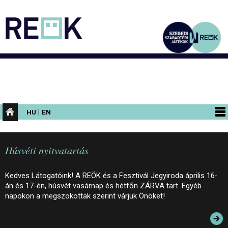
|
HU
EN
PROGRAMOK
Húsvéti nyitvatartás
KIÁLLÍTÁSOK
AZ ÉPÜLET
Kedves Látogatóink! A REÖK és a Fesztivál Jegyiroda április 16-
án és 17-én, húsvét vasárnap és hétfőn ZÁRVA tart. Egyéb
INFORMÁCIÓK
napokon a megszokottak szerint várjuk Önöket!
KONFERENCIA