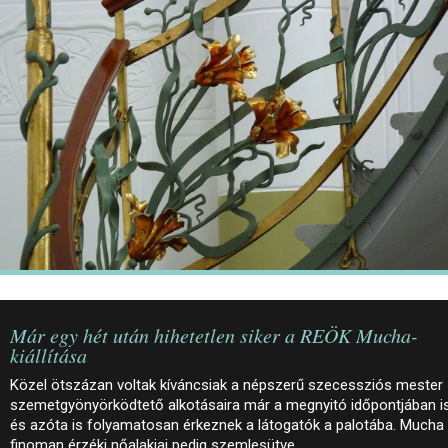
JEGYEK
ELÉRHETŐSÉG
PALOTASÉTÁK ÉS VEZETÉSEK
KÖZÉRDEKŰ ADATOK
Már egy hét után hihetetlen siker a REÖK Mucha-
kiállítása
Közel ötszázan voltak kíváncsiak a népszerű szecessziós mester
szemetgyönyörködtető alkotásaira már a megnyitó időpontjában is
és azóta is folyamatosan érkeznek a látogatók a palotába. Mucha
finoman érzéki nőalakjai pedig szemlesütve…