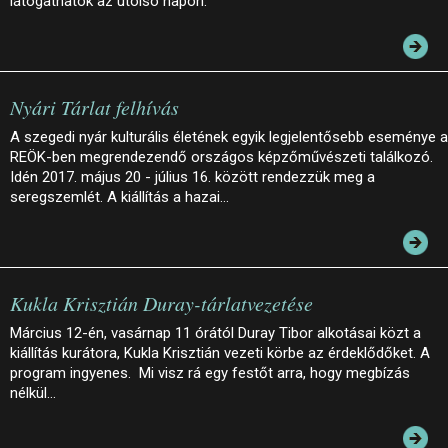
látogathatók az utolsó napon.
Nyári Tárlat felhívás
A szegedi nyár kulturális életének egyik legjelentősebb eseménye a
REÖK-ben megrendezendő országos képzőművészeti találkozó.
Idén 2017. május 20 - július 16. között rendezzük meg a
seregszemlét. A kiállítás a hazai…
Kukla Krisztián Duray-tárlatvezetése
Március 12-én, vasárnap 11 órától Duray Tibor alkotásai közt a
kiállítás kurátora, Kukla Krisztián vezeti körbe az érdeklődőket. A
program ingyenes. Mi visz rá egy festőt arra, hogy megbízás
nélkül…