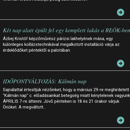
Két nap alatt épült fel egy komplett lakás a REÖK-be
Ázbej Kristóf képzőművész párizsi lakhelyének mása, egy
különleges kollázstechnikával megalkotott installáció várja az
érdeklődőket péntektől a palotában.
IDŐPONTVÁLTOZÁS: Kálmán nap
Sajnálattal értesítjük nézőinket, hogy a március 29-re meghirdetett
"Kálmán nap" c. előadásainkat betegség miatt kénytelenek vagyunk
ÁPRILIS 7-re áttenni. Jövő pénteken is 18 és 21 órakor várjuk
Önöket. A megváltott…