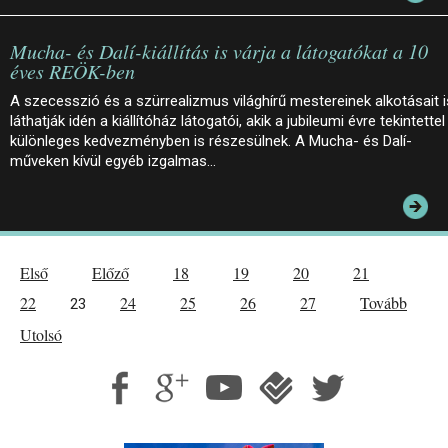
Mucha- és Dalí-kiállítás is várja a látogatókat a 10
éves REÖK-ben
A szecesszió és a szürrealizmus világhírű mestereinek alkotásait i
láthatják idén a kiállítóház látogatói, akik a jubileumi évre tekintettel
különleges kedvezményben is részesülnek. A Mucha- és Dalí-
műveken kívül egyéb izgalmas…
Első
Előző
18
19
20
21
22
24
25
26
27
Tovább
23
Utolsó