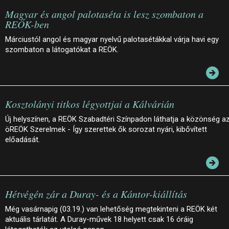
Magyar és angol palotaséta is lesz szombaton a
REÖK-ben
Márciustól angol és magyar nyelvű palotasétákkal várja havi egy
szombaton a látogatókat a REÖK.
Kosztolányi titkos légyottjai a Kálvárián
Új helyszínen, a REÖK Szabadtéri Színpadon láthatja a közönség a
öREÖK Szerelmek - Így szerettek ők sorozat nyári, kibővített
előadását.
Hétvégén zár a Duray- és a Kántor-kiállítás
Még vasárnapig (03.19.) van lehetőség megtekinteni a REÖK két
aktuális tárlatát. A Duray-művek 18 helyett csak 16 óráig