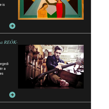
 is
l a REÖK-
zegedi
ér a
ges