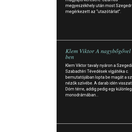
megyeszékhely után most Szegedre
megérkezett az “utazótárlat”.
Klem Viktor A nagybőgőve
ben
Klem Viktor tavaly nyáron a Szegedi
Szabadtéri Tévedések vígjátéka c.
bemutatójában lopta be magát a s
nézők szívébe. A darab idén visszat
Dóm térre, addig pedig egy különle
monodrámában…