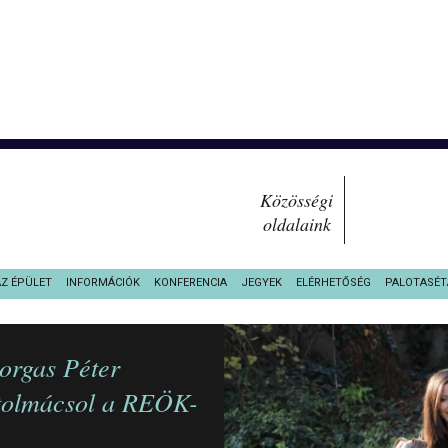
Közösségi
oldalaink
AZ ÉPÜLET
INFORMÁCIÓK
KONFERENCIA
JEGYEK
ELÉRHETŐSÉG
PALOTASÉT
orgas Péter
 tolmácsol a REÖK-