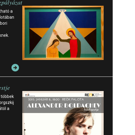
jzpályázat
tható a
alotában
bori
knek.
stje
 többek
orgszkij
ától a