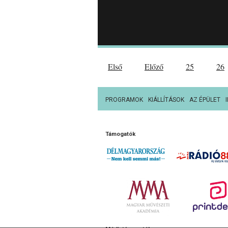
Első
Előző
25
26
PROGRAMOK
KIÁLLÍTÁSOK
AZ ÉPÜLET
Támogatók