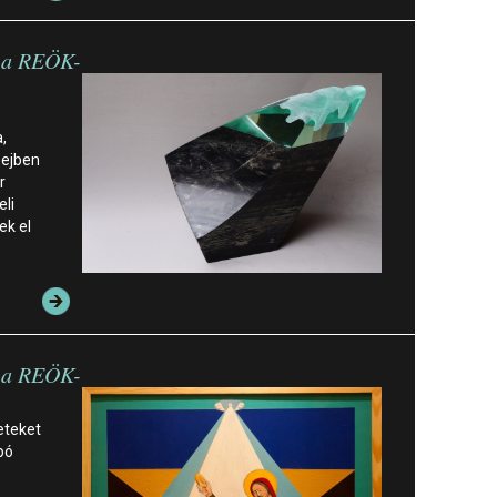
n a REÖK-
,
Sejben
r
li
ek el
n a REÖK-
eteket
bó