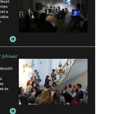
etkező
etten
mét a
tokba
r
t február
lakosztó
sz
nes
ek és