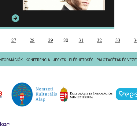
27
28
29
31
32
33
3
30
INFORMÁCIÓK
KONFERENCIA
JEGYEK
ELÉRHETŐSÉG
PALOTASÉTÁK ÉS VEZE