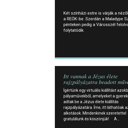
Két színházi estre is várják a néz
a REÖK-be. Szerdán a Maladype Sz
pénteken pedig a Városszél felol
folytatódik.
Itt vannak a Jézus élete
rajzpályázatra beadott műv
Ígértünk egy virtuális kiállítást azokb
pályaművekből, amelyeket a gyere
adtak be a Jézus élete kiállítás
rajzpályázatára. Íme, itt láthatóak a
alkotások. Mindenkinek szeretettel
gratulálunk és köszönjük! A…