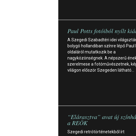
Paul Potts fotóiból nyílt kiá
A Szegedi Szabadtéri idei világsztár
bolygó hollandiban színre lépő Paul 
oldaláról mutatkozik be a
nagyközönségnek. A népszerű éne
szerelmese a fotóművészetnek, kép
világon először Szegeden látható…
“Elárasztva” avat új szính
a REÖK
Szegedi retrótörténetekből írt