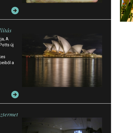
llítás
ja, A
Potts új
kes
eiből a
áztermet