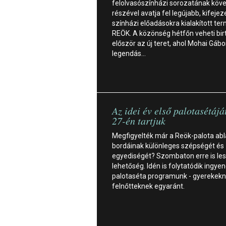
felolvasószínházi sorozatának köv
részével avatja fel legújabb, kifejez
színházi előadásokra kialakított ter
REÖK. A közönség hétfőn veheti bir
először az új teret, ahol Mohai Gábo
legendás…
Az idei év első palotasétájá
27-én tartjuk
Megfigyelték már a Reök-palota ab
bordáinak különleges szépségét és
egyediségét? Szombaton erre is le
lehetőség. Idén is folytatódik ingye
palotaséta programunk - gyerekekn
felnőtteknek egyaránt.