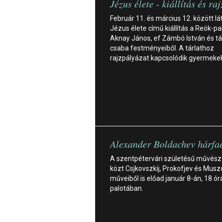
Jézus élete - kiállítás és ra
Február 11. és március 12. között lá
Jézus élete című kiállítás a Reök-p
Aknay János, ef Zámbó István és tá
csaba festményeiből. A tárlathoz
rajzpályázat kapcsolódik gyermeke
Alexander Boldachev hárfae
A szentpétervári születésű művész
közt Csjkovszkij, Prokofjev és Musz
műveiből is előad január 8-án, 18 ór
palotában.