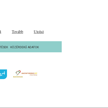
4
Tovább
Utolsó
TÉSEK
KÖZÉRDEKŰ ADATOK