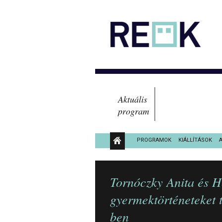
Aktuális
program
PROGRAMOK
KIÁLLÍTÁSOK
KÖZÉRDEKŰ ADATOK
Tornóczky Anita és H
gyermektörténeteket
ben