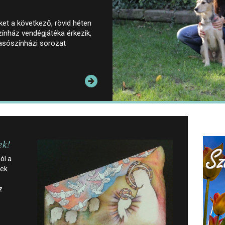
őket a következő, rövid héten
ínház vendégjátéka érkezik,
vasószínházi sorozat
ek!
ól a
kek
z