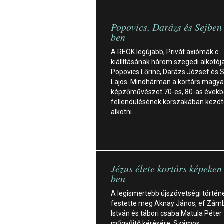
Popovics, Darázs és Sejbe
ben
A REÖK legújabb, Privát axiómák c.
kiállításának három szegedi alkotója
Popovics Lőrinc, Darázs József és 
Lajos. Mindhárman a kortárs magya
képzőművészet 70-es, 80-as évekbe
fellendülésének korszakában kezdt
alkotni…
Jézus élete kortárs képeke
ben
A legismertebb újszövetségi történ
festette meg Aknay János, ef Zám
István és tábori csaba Matula Péter
műgyűjtő kérésére. Számos