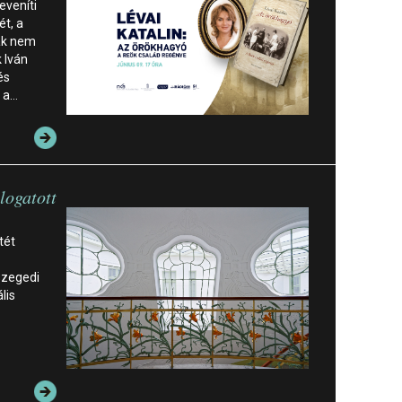
leveníti
t, a
nak nem
 Iván
és
, a…
logatott
tét
szegedi
lis