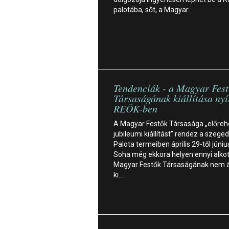
palotába, sőt, a Magyar…
Tendenciák - a Magyar Fes
Társaságának kiállítása nyí
REÖK-ben
A Magyar Festők Társasága „előreh
jubileumi kiállítást” rendez a szege
Palota termeiben április 29-től június
Soha még ekkora helyen ennyi alkot
Magyar Festők Társaságának nem ál
ki.…