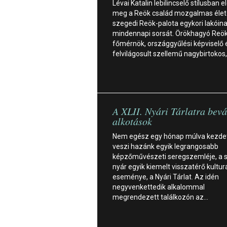
Lévai Katalin lebilincselő stílusban e
meg a Reök család mozgalmas életé
szegedi Reök-palota egykori lakói
mindennapi sorsát. Örökhagyó Reök
főmérnök, országgyűlési képviselő 
felvilágosult szellemű nagybirtokos
A XLII. Nyári Tárlatra bevá
alkotások
Nem egész egy hónap múlva kezde
veszi hazánk egyik legrangosabb
képzőművészeti seregszemléje, a 
nyár egyik kiemelt visszatérő kulturá
eseménye, a Nyári Tárlat. Az idén
negyvenkettedik alkalommal
megrendezett találkozón az…