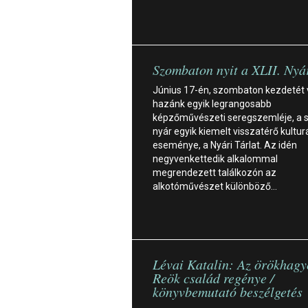
Szombaton nyit a XLII. Nyár
Június 17-én, szombaton kezdetét 
hazánk egyik legrangosabb
képzőművészeti seregszemléje, a 
nyár egyik kiemelt visszatérő kulturá
eseménye, a Nyári Tárlat. Az idén
negyvenkettedik alkalommal
megrendezett találkozón az
alkotóművészet különböző…
Lévai Katalin: Az örökhagy
Reök család regénye /
könyvbemutató beszélgetés