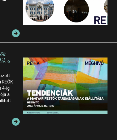
tők
lik a
ozott
di REÖK
 4-ig.
ója a
lított