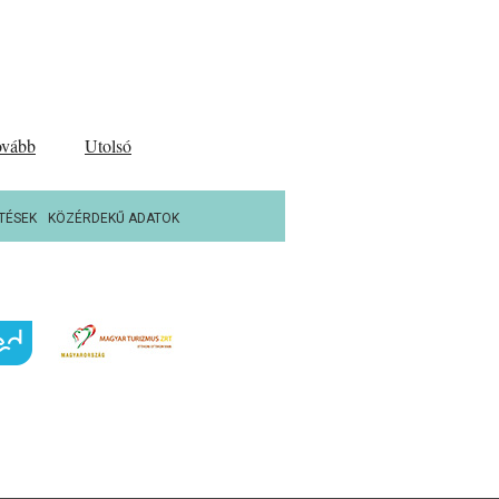
ovább
Utolsó
TÉSEK
KÖZÉRDEKŰ ADATOK