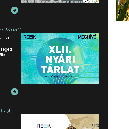
i Tárlat!
veszi
szegedi
lis
ó - A