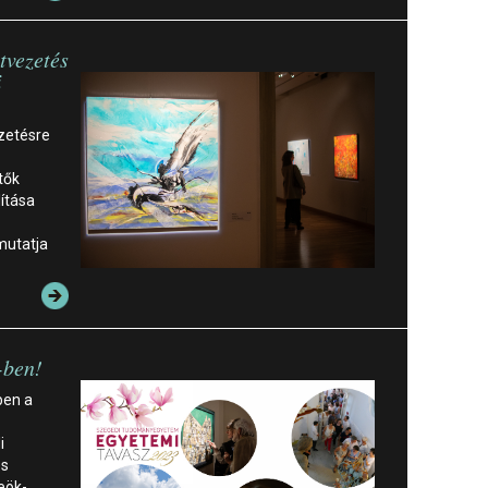
tvezetés
i
ezetésre
tők
ítása
mutatja
-ben!
ben a
i
és
eök-