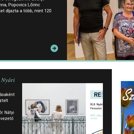
na, Popovics Lőrinc
t díjazta a több, mint 120
. Nyári
rásaként
ztelt
r. Nátyi
 vezető