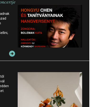
oncertje
 adnak
ázad
n
llini,
től
ivál
kedden
et.