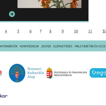
4
5
6
8
9
10
11
T
7
INFORMÁCIÓK
KONFERENCIA
JEGYEK
ELÉRHETŐSÉG
PALOTASÉTÁK ÉS VEZE