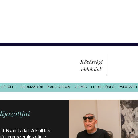
Közösségi
oldalaink
AZ ÉPÜLET
INFORMÁCIÓK
KONFERENCIA
JEGYEK
ELÉRHETŐSÉG
PALOTASÉT
íjazottjai
. Nyári Tárlat. A kiállítás
rő seregszemle zsűrije