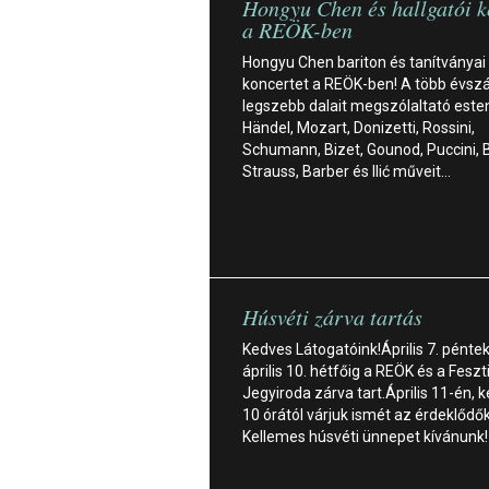
Hongyu Chen és hallgatói k
a REÖK-ben
Hongyu Chen bariton és tanítványai
koncertet a REÖK-ben! A több évsz
legszebb dalait megszólaltató este
Händel, Mozart, Donizetti, Rossini,
Schumann, Bizet, Gounod, Puccini, Be
Strauss, Barber és Ilić műveit…
Húsvéti zárva tartás
Kedves Látogatóink!Április 7. péntek
április 10. hétfőig a REÖK és a Feszt
Jegyiroda zárva tart.Április 11-én, 
10 órától várjuk ismét az érdeklődők
Kellemes húsvéti ünnepet kívánunk!