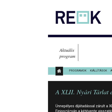
Aktuális
program
PROGRAMOK
KIÁLLÍTÁSOK
KÖZÉRDEKŰ ADATOK
A XLII. Nyári Tárlat d
Ünnepélyes díjátadással zárult a XLII
Finisszázsán a kétévente visszaté