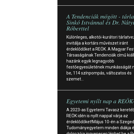
A Tendenciák mögött - tárla
Sinkó Istvánnal és Dr. Náty
Róberttel
Különleges, alkotói-kurátori tárlatv
invitálja a kortárs művészet iránt
érdeklődőket a REÖK. A Magyar Fes
Társaságának Tendenciák című kiáll
hazánk egyik legnagyobb
festőegyesületének munkásságát 
be, 114 színpompás, változatos és
szemet…
Egyetemi nyílt nap a REÖK
A 2023-as Egyetemi Tavasz kereté
REÖK idén is nyílt nappal várja az
érdeklődőket!Május 10-én a Szeged
Tudományegyetem minden diákja 
dolgozója ingyenesen léphet be a R