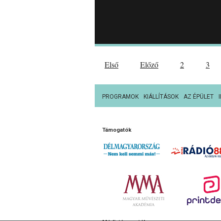
Első
Előző
2
3
PROGRAMOK
KIÁLLÍTÁSOK
AZ ÉPÜLET
Támogatók