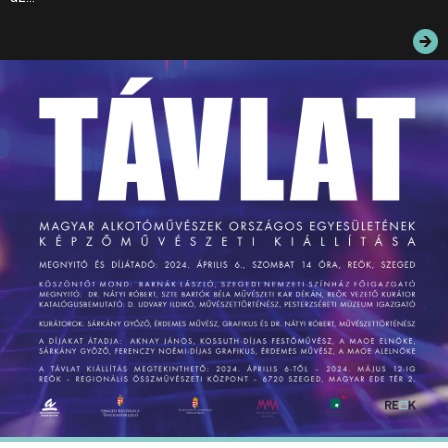
JEGYEK
ELÉRHETŐSÉG
PALOTASÉTÁK ÉS VEZETÉSEK
KÖZÉRDEKŰ ADATOK