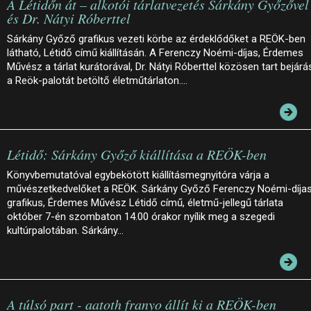
A Létidőn át – alkotói tárlatvezetés Sárkány Győzővel
és Dr. Nátyi Róberttel
Sárkány Győző grafikus vezeti körbe az érdeklődőket a REÖK-ben
látható, Létidő című kiállításán. A Ferenczy Noémi-díjas, Érdemes
Művész a tárlat kurátorával, Dr. Nátyi Róberttel közösen tart bejárá
a Reök-palotát betöltő életműtárlaton.…
Létidő: Sárkány Győző kiállítása a REÖK-ben
Könyvbemutatóval egybekötött kiállításmegnyitóra várja a
művészetkedvelőket a REÖK. Sárkány Győző Ferenczy Noémi-díja
grafikus, Érdemes Művész Létidő című, életmű-jellegű tárlata
október 7-én szombaton 14.00 órakor nyílik meg a szegedi
kultúrpalotában. Sárkány…
A túlsó part - aatoth franyo állít ki a REÖK-ben