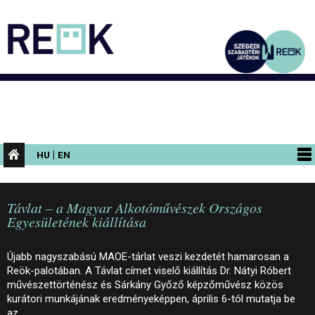
|
HU
EN
PROGRAMOK
Távlat – a Magyar Alkotóművészek Országos
KIÁLLÍTÁSOK
Egyesületének kiállítása
AZ ÉPÜLET
Újabb nagyszabású MAOE-tárlat veszi kezdetét hamarosan a
INFORMÁCIÓK
Reök-palotában. A Távlat címet viselő kiállítás Dr. Nátyi Róbert
művészettörténész és Sárkány Győző képzőművész közös
KONFERENCIA
kurátori munkájának eredményeképpen, április 6-tól mutatja be
az…