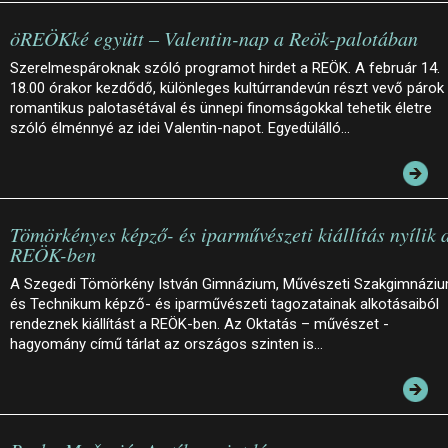
öREÖKké együtt – Valentin-nap a Reök-palotában
Szerelmespároknak szóló programot hirdet a REÖK. A február 14.
18.00 órakor kezdődő, különleges kultúrrandevún részt vevő párok
romantikus palotasétával és ünnepi finomságokkal tehetik életre
szóló élménnyé az idei Valentin-napot. Egyedülálló…
Tömörkényes képző- és iparművészeti kiállítás nyílik 
REÖK-ben
A Szegedi Tömörkény István Gimnázium, Művészeti Szakgimnázi
és Technikum képző- és iparművészeti tagozatainak alkotásaiból
rendeznek kiállítást a REÖK-ben. Az Oktatás – művészet -
hagyomány című tárlat az országos szinten is…