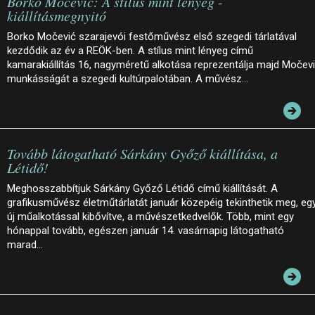
Borko Močević: A stílus mint lényeg -
kiállításmegnyitó
Borko Močević szarajevói festőművész első szegedi tárlatával
kezdődik az év a REÖK-ben. A stílus mint lényeg című
kamarakiállítás 16, nagyméretű alkotása reprezentálja majd Močev
munkásságát a szegedi kultúrpalotában. A művész…
Tovább látogatható Sárkány Győző kiállítása, a
Létidő!
Meghosszabbítjuk Sárkány Győző Létidő című kiállítását. A
grafikusművész életműtárlatát január közepéig tekinthetik meg, eg
új műalkotással kibővítve, a művészetkedvelők. Több, mint egy
hónappal tovább, egészen január 14. vasárnapig látogatható
marad…