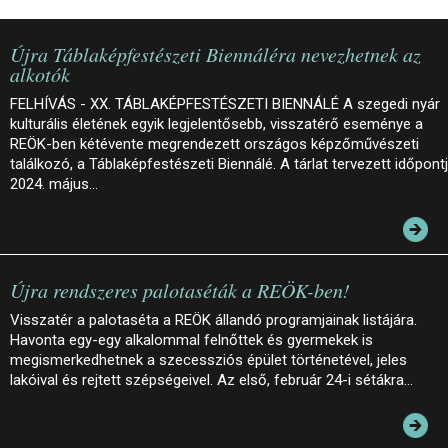
Újra Táblaképfestészeti Biennáléra nevezhetnek az
alkotók
FELHÍVÁS - XX. TÁBLAKÉPFESTÉSZETI BIENNÁLÉ A szegedi nyár
kulturális életének egyik legjelentősebb, visszatérő eseménye a
REÖK-ben kétévente megrendezett országos képzőművészeti
találkozó, a Táblaképfestészeti Biennálé. A tárlat tervezett időpont
2024. május…
Újra rendszeres palotaséták a REÖK-ben!
Visszatér a palotaséta a REÖK állandó programjainak listájára.
Havonta egy-egy alkalommal felnőttek és gyermekek is
megismerkedhetnek a szecessziós épület történetével, jeles
lakóival és rejtett szépségeivel. Az első, február 24-i sétákra…