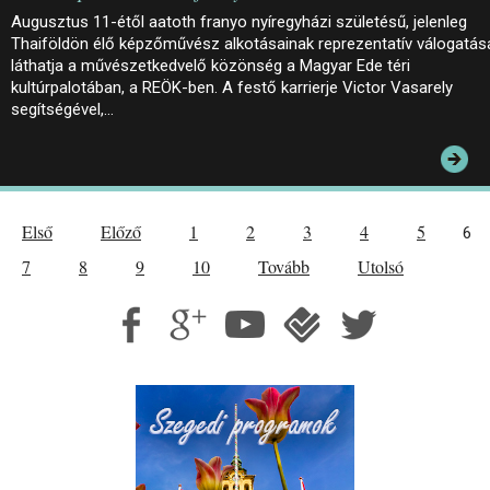
Augusztus 11-étől aatoth franyo nyíregyházi születésű, jelenleg
Thaiföldön élő képzőművész alkotásainak reprezentatív válogatás
láthatja a művészetkedvelő közönség a Magyar Ede téri
kultúrpalotában, a REÖK-ben. A festő karrierje Victor Vasarely
segítségével,…
Első
Előző
1
2
3
4
5
6
7
8
9
10
Tovább
Utolsó