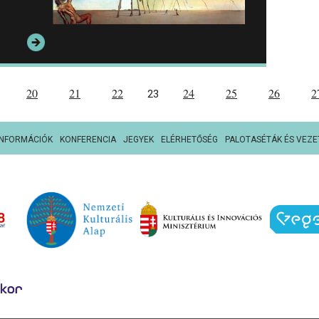
20
21
22
24
25
26
2
23
INFORMÁCIÓK
KONFERENCIA
JEGYEK
ELÉRHETŐSÉG
PALOTASÉTÁK ÉS VEZE