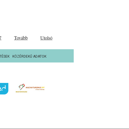
7
Tovább
Utolsó
TÉSEK
KÖZÉRDEKŰ ADATOK