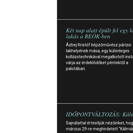
Két nap alatt épült fel egy 
lakás a REÖK-ben
Ázbej Kristóf képzőművész párizsi
lakhelyének mása, egy különleges
kollázstechnikával megalkotott insta
várja az érdeklődőket péntektől a
palotában.
IDŐPONTVÁLTOZÁS: Kálm
Sajnálattal értesítjük nézőinket, hog
március 29-re meghirdetett "Kálmá