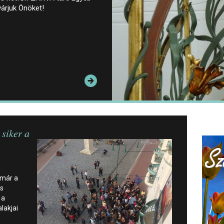
várjuk Önöket!
 siker a
 már a
is
 a
lakjai