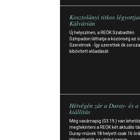
Kosztolányi titkos légyottja
Kálvárián
Új helyszínen, a REÖK Szabadtéri
Színpadon láthatja a közönség az 
Szerelmek - Így szerettek ők sorozat
kibővített előadását.
Hétvégén zár a Duray- és a
kiállítás
Még vasárnapig (03.19.) van lehető
megtekinteni a REÖK két aktuális tár
Duray-művek 18 helyett csak 16 órá
látogathatók az utolsó napon.