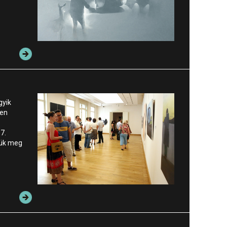
gyik
ben
7.
zük meg