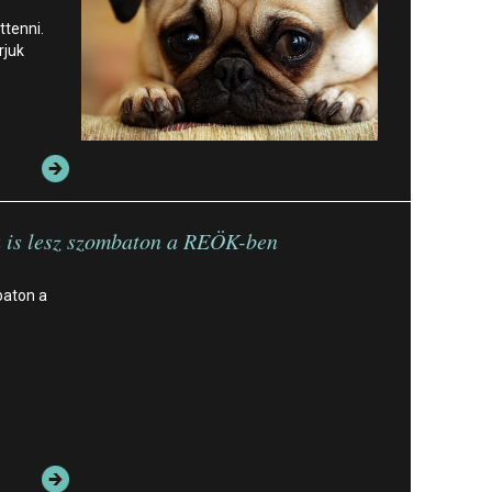
ttenni.
rjuk
a is lesz szombaton a REÖK-ben
baton a