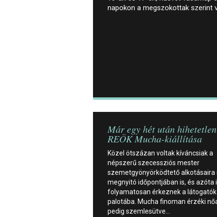
napokon a megszokottak szerint 
Már egy hét után hihetetlen
REÖK Mucha-kiállítása
Közel ötszázan voltak kíváncsiak a
népszerű szecessziós mester
szemetgyönyörködtető alkotásaira
megnyitó időpontjában is, és azóta 
folyamatosan érkeznek a látogatók
palotába. Mucha finoman érzéki nőa
pedig szemlesütve…