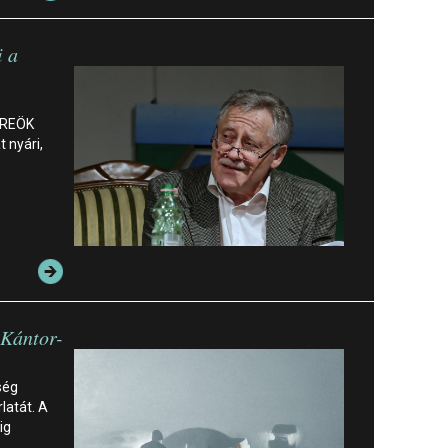
i a
öREÖK
 nyári,
 Kántor-
ség
latát. A
ig