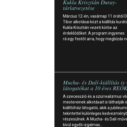
Kukla Krisztián Duray-
tárlatvezetése
Március 12-én, vasárnap 11 órától 
Tibor alkotásai közt a kiállítás kurát
Kukla Krisztián vezeti körbe az
érdeklődőket. A program ingyenes. 
rá egy festőt arra, hogy megbízás n
Mucha- és Dalí-kiállítás is 
látogatókat a 10 éves REÖ
A szecesszió és a szürrealizmus vil
mestereinek alkotásait is láthatják 
kiállítóház látogatói, akik a jubileum
tekintettel különleges kedvezményb
részesülnek. A Mucha- és Dalí-műv
kívül egyéb izgalmas…