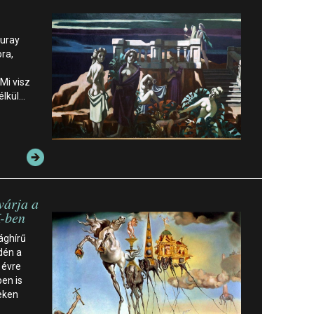
Duray
ora,
Mi visz
élkül…
várja a
K-ben
ághírű
idén a
i évre
en is
eken