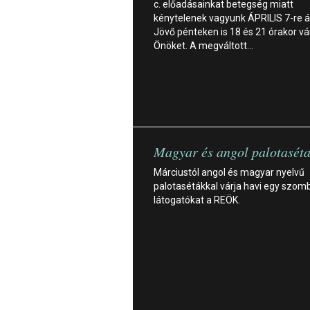
c. előadásainkat betegség miatt
kénytelenek vagyunk ÁPRILIS 7-re á
Jövő pénteken is 18 és 21 órakor vá
Önöket. A megváltott…
Magyar és angol palotasét
Márciustól angol és magyar nyelvű
palotasétákkal várja havi egy szom
látogatókat a REÖK.