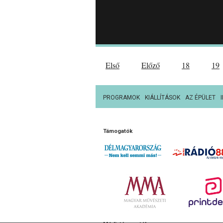
Első
Előző
18
19
PROGRAMOK
KIÁLLÍTÁSOK
AZ ÉPÜLET
Támogatók