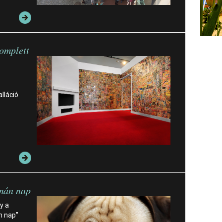
komplett
lláció
án nap
y a
n nap"