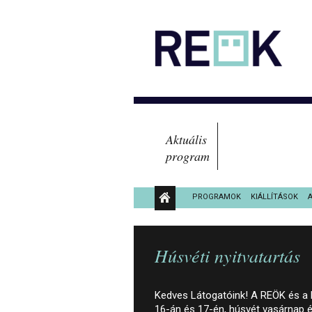
Aktuális
program
PROGRAMOK
KIÁLLÍTÁSOK
KÖZÉRDEKŰ ADATOK
Húsvéti nyitvatartás
Kedves Látogatóink! A REÖK és a Fe
16-án és 17-én, húsvét vasárnap 