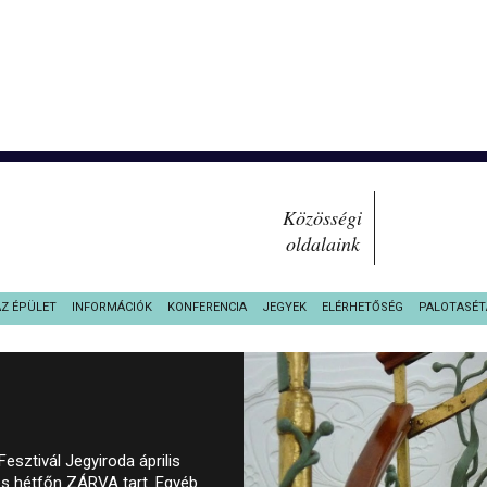
Közösségi
oldalaink
AZ ÉPÜLET
INFORMÁCIÓK
KONFERENCIA
JEGYEK
ELÉRHETŐSÉG
PALOTASÉT
sztivál Jegyiroda április
és hétfőn ZÁRVA tart. Egyéb