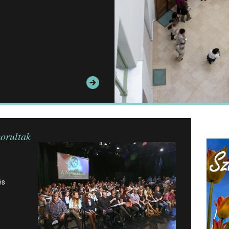
orultak
és