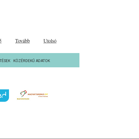
5
Tovább
Utolsó
TÉSEK
KÖZÉRDEKŰ ADATOK