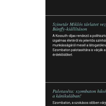
Szinetár Miklós tárlatot vez
Bánffy-kiállításon
A Kossuth-díjas rendező a polihiszt
izgalmas életéről és jelentős színhá
munkásságáról mesél a látogatókn
Szombaton palotasétára is várják a
érdeklődőket.
Palotaséta: szombaton hűsö
a kánikulában!
Szombaton, a szokásos időben várj