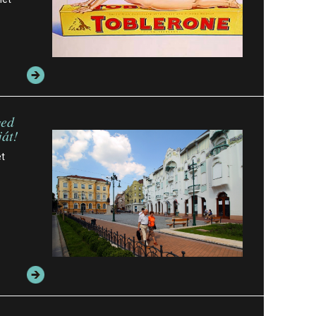
ged
ját!
ét