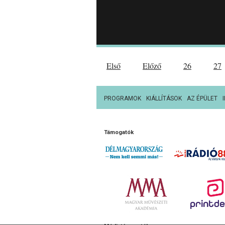
Első
Előző
26
27
PROGRAMOK
KIÁLLÍTÁSOK
AZ ÉPÜLET
Támogatók