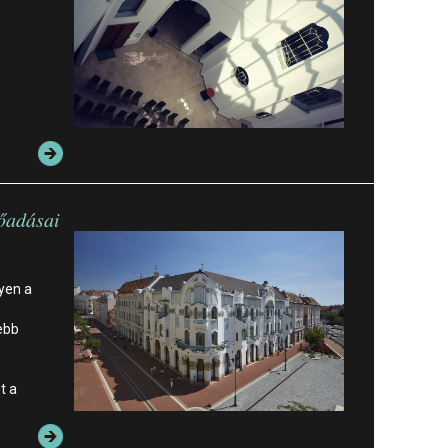
lőadásai
yen a
ebb
t a