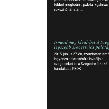
többet megtudni a palota izgalmas,
sokszínű tárlatán,…
Ismerd meg kívül-belül Sze
legszebb szecessziós palotá
2015. június 27-én, szombaton ism
ingyenes palotasétára invitálja a
szegedieket és a Szegedre érkező
turistákat a REÖK.