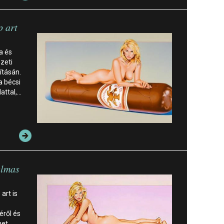
p art
a és
zeti
ításán.
a bécsi
lattal,…
almas
 art is
éről és
het