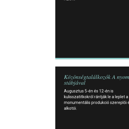
Közönségtalálkozók A nyom
stábjával
Augusztus 5-én és 12-én is
kulisszatitkokról rántják le a leplet a
monumentális produkció szereplői 
alkotói.