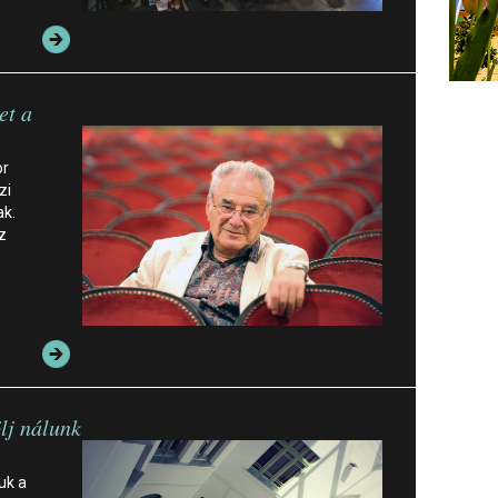
et a
or
zi
ak.
z
lj nálunk
uk a