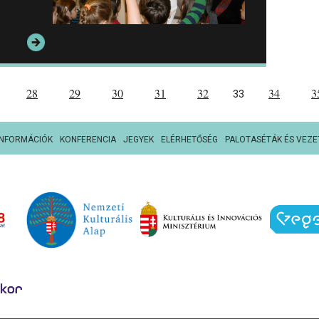
28
29
30
31
32
34
3
33
INFORMÁCIÓK
KONFERENCIA
JEGYEK
ELÉRHETŐSÉG
PALOTASÉTÁK ÉS VEZE