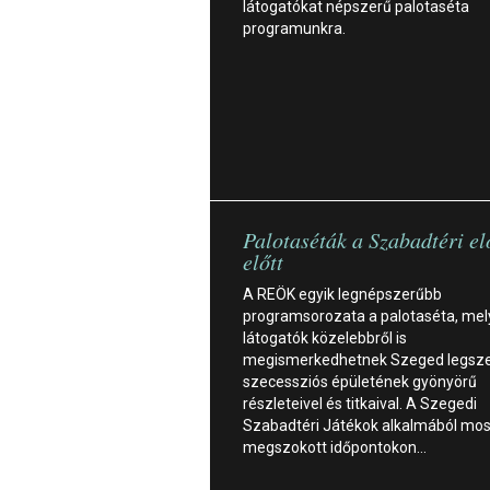
látogatókat népszerű palotaséta
programunkra.
Palotaséták a Szabadtéri e
előtt
A REÖK egyik legnépszerűbb
programsorozata a palotaséta, mel
látogatók közelebbről is
megismerkedhetnek Szeged legsz
szecessziós épületének gyönyörű
részleteivel és titkaival. A Szegedi
Szabadtéri Játékok alkalmából mos
megszokott időpontokon…