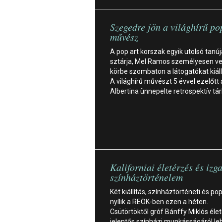
Szegedre jön a világhírű po
művész
A pop art korszak egyik utolsó tanúj
sztárja, Mel Ramos személyesen ve
körbe szombaton a látogatókat kiáll
A világhírű művészt 5 évvel ezelőtt 
Albertina ünnepelte retrospektív tár
Kaliforniai életérzés és izg
színháztörténelem
Két kiállítás, színháztörténeti és pop
nyílik a REÖK-ben ezen a héten.
Csütörtöktől gróf Bánffy Miklós élet
jelentős színházi munkásságáról le