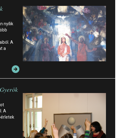
k
 nyílik
több
iból. A
t a
 Gyerök
ot
l. A
bérletek