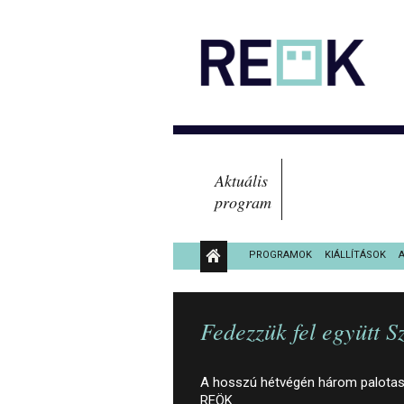
Aktuális
program
PROGRAMOK
KIÁLLÍTÁSOK
KÖZÉRDEKŰ ADATOK
Fedezzük fel együtt 
A hosszú hétvégén három palotasét
REÖK.