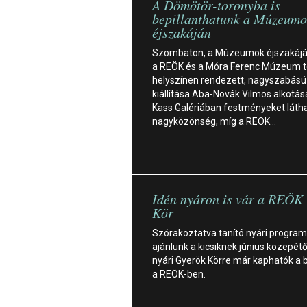
A Dömötör-toronyba is
bepillanthatunk a Múzeumo
éjszakáján
Szombaton, a Múzeumok éjszakáján
a REÖK és a Móra Ferenc Múzeum 
helyszínen rendezett, nagyszabású
kiállítása Aba-Novák Vilmos alkotása
Kass Galériában festményeket látha
nagyközönség, míg a REÖK…
Idén nyáron is vár a REÖK
Kör
Szórakoztatva tanító nyári program
ajánlunk a kicsiknek június közepétő
nyári Gyerök Körre már kaphatók a 
a REÖK-ben.