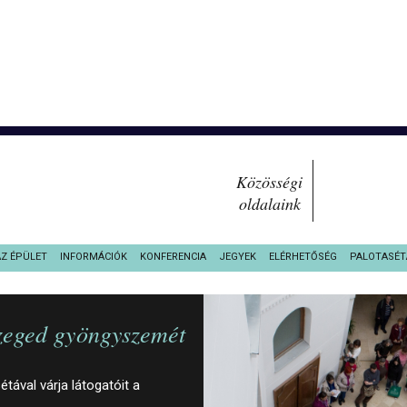
Közösségi
oldalaink
AZ ÉPÜLET
INFORMÁCIÓK
KONFERENCIA
JEGYEK
ELÉRHETŐSÉG
PALOTASÉT
Szeged gyöngyszemét
ával várja látogatóit a