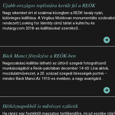
Újabb országos toplistára került fel a REÖK
Nagy sikereket ért el szakmai közegben a REÖK tavaly nyári,
különleges kiállítása. A Virgilius Moldovan monumentális szobraibó
rendezett Looking for Identity című tárlat a kulter.hu és
mutargy.com 2018-as kiállításokat szemléző…
Bäck Manci fényűzése a REÖK-ben
Nagyszabású kiállítás látható az úttörő szegedi fotográfusnő
munkásságából a Reök-palotában december 14-től. Lírai aktok,
mozdulatművészet, a 20. század szegedi hírességek portréi –
mindez Bäck Manci.Az 1910-es években, a nagy avantgárd…
Hétköznapokból is művészet születik
Ha ránéz egy festéktől maszatos törlőkendőre, mi jut eszébe róla