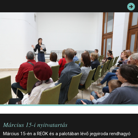
JEGYEK
ELÉRHETŐSÉG
PALOTASÉTÁK ÉS VEZETÉSEK
KÖZÉRDEKŰ ADATOK
Március 15-i nyitvatartás
Március 15-én a REÖK és a palotában lévő jegyiroda rendhagyó