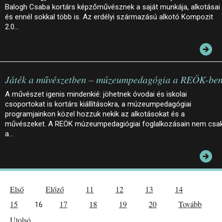
Balogh Csaba kortárs képzőművésznek a saját munkája, alkotásai
és ennél sokkal több is. Az erdélyi származású alkotó Kompozit
2.0…
Játék a művészetben – múzeumpedagógia a REÖK-be
A művészet igenis mindenkié: jöhetnek óvodai és iskolai
csoportokat is kortárs kiállításokra, a múzeumpedagógiai
programjainkon közel hozzuk nekik az alkotásokat és a
művészeket. A REÖK múzeumpedagiógiai foglalkozásain nem csa
a…
Első
Előző
11
12
13
14
15
17
18
19
20
Tovább
16
Utolsó