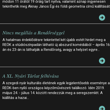
módon 11 órától 19 óráig tart nyitva, valamint aznap ingyenesen
tekinthetik meg Aknay János Égi és földi geometria című kiállítását
Nincs megállás a Rendőrséggel
A hatalmas érdeklődésre tekintettel két újabb estét hirdet meg a
REÖK a stúdiószínpadán látható új abszurd komédiából – április 16
án és 23-án is láthatják a Rendőrség, avagy a helyzet egyre…
A XL. Nyári Tárlat felhívása
A szegedi nyár kulturális életének egyik legjelentősebb eseménye a
REÖK-ben nyíló országos képzőművészeti találkozó. Idén 2019.
május 24. - július 14. között rendezzük meg a seregszemlét. A
kiállítás a hazai…