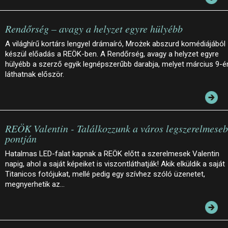
Rendőrség – avagy a helyzet egyre hülyébb
A világhírű kortárs lengyel drámaíró, Mrożek abszurd komédiájából
készül előadás a REÖK-ben. A Rendőrség, avagy a helyzet egyre
hülyébb a szerző egyik legnépszerűbb darabja, melyet március 9-é
láthatnak először.
REÖK Valentin - Találkozzunk a város legszerelmese
pontján
Hatalmas LED-falat kapnak a REÖK előtt a szerelmesek Valentin
napig, ahol a saját képeiket is viszontláthatják! Akik elküldik a saját
Titanicos fotójukat, mellé pedig egy szívhez szóló üzenetet,
megnyerhetik az…