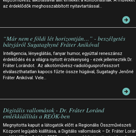
az érdeklődők meghosszabbított nyitavtartással…
“Már nem e földi lét horizontján…” - beszélgetés
bátyjáról Sugataghyné Fráter Anikóval
Intelligencia, lényeglátás, fanyar humor, egyúttal reneszánsz
érdeklődés és a világra nyitott érzékenység - ezek jellemezték Dr.
Fráter Lorándot. Az alkotóművész-radiológusprofesszort
elválaszthatatlan kapocs fűzte össze húgával, Sugataghy Jenőné
Fráter Anikóval. Vele…
Digitális vallomások - Dr. Fráter Loránd
emlékkiállítás a REÖK-ben
Megnyitotta kapuit a látogatók előtt a Regionális Összművészeti
Központ legújabb kiállítása, a Digitális vallomások – Dr. Fráter Lorá