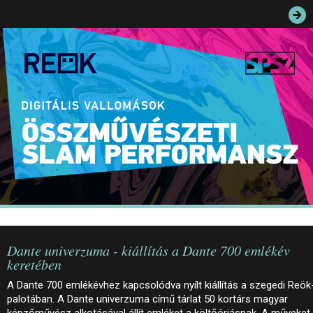
JEGYEK
ELÉRHETŐSÉG
PALOTASÉTÁK ÉS VEZETÉSEK
KÖZÉRDEKŰ ADATOK
Dante univerzuma - kiállítás a Dante 700 emlékév
keretében
A Dante 700 emlékévhez kapcsolódva nyílt kiállítás a szegedi Reök
palotában. A Dante univerzuma című tárlat 50 kortárs magyar
képzőművész alkotásával állít emléket a költőóriásnak. A műveket