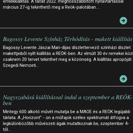
emlékkiállítás. A tárlat 2022. meghosszabbított nyitavtartással
március 27-ig tekinthető meg a Reök-palotában.…
Bagossy Levente Színház Térhódítás - makett kiállítás
Bagossy Levente Jászai Mari-díjas díszlettervező színházi díszlet
makettjeiből nyílt kiállítás a REÖK-ben. Az elmúlt 30 év remekei köz
csaknem 20 tervet tekinthet meg a közönség. A kiállítás apropóját
Szegedi Nemzeti…
Nagyszabású kiállítással indul a szeptember a REÖK-
ben
Mintegy 600 alkotó művét mutatja be a MAOE és a REÖK legújabb
tárlata. A „Horizont” - on a műfajok széles spektrumát átfogva a
legkülönbözőbb művészeti ágak mutatkoznak be, szeptember 4-
től…