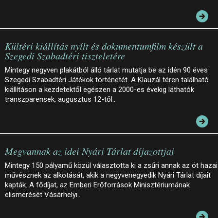
Kültéri kiállítás nyílt és dokumentumfilm készült a
Szegedi Szabadtéri tiszteletére
Mintegy negyven plakátból álló tárlat mutatja be az idén 90 éves
Szegedi Szabadtéri Játékok történetét. A Klauzál téren található
kiállításon a kezdetektől egészen a 2000-es évekig láthatók
transzparensek, augusztus 12-től…
Megvannak az idei Nyári Tárlat díjazottjai
Mintegy 150 pályamű közül választotta ki a zsűri annak az öt hazai
művésznek az alkotását, akik a negyvenegyedik Nyári Tárlat díjait
kapták. A fődíjat, az Emberi Erőforrások Minisztériumának
elismerését Vásárhelyi…