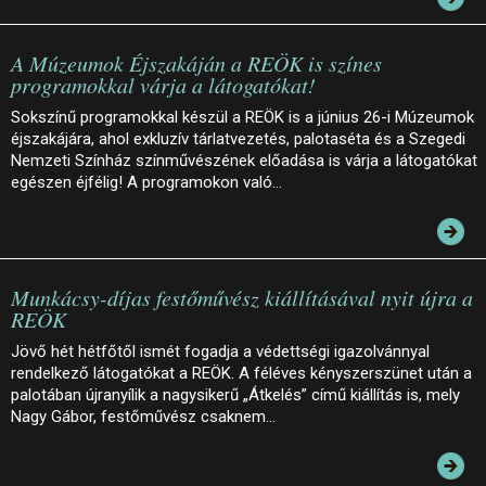
A Múzeumok Éjszakáján a REÖK is színes
programokkal várja a látogatókat!
Sokszínű programokkal készül a REÖK is a június 26-i Múzeumok
éjszakájára, ahol exkluzív tárlatvezetés, palotaséta és a Szegedi
Nemzeti Színház színművészének előadása is várja a látogatókat
egészen éjfélig! A programokon való…
Munkácsy-díjas festőművész kiállításával nyit újra a
REÖK
Jövő hét hétfőtől ismét fogadja a védettségi igazolvánnyal
rendelkező látogatókat a REÖK. A féléves kényszerszünet után a
palotában újranyílik a nagysikerű „Átkelés” című kiállítás is, mely
Nagy Gábor, festőművész csaknem…