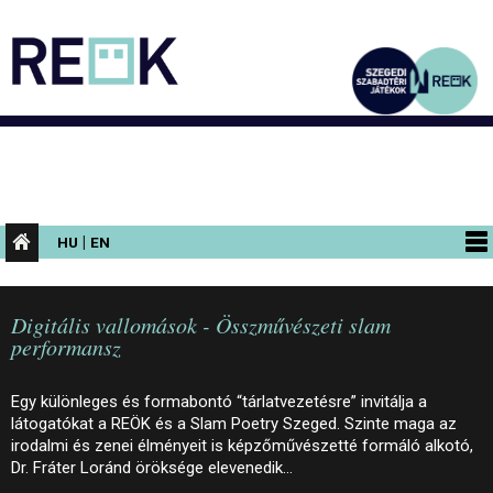
|
HU
EN
PROGRAMOK
Digitális vallomások - Összművészeti slam
KIÁLLÍTÁSOK
performansz
AZ ÉPÜLET
Egy különleges és formabontó “tárlatvezetésre” invitálja a
INFORMÁCIÓK
látogatókat a REÖK és a Slam Poetry Szeged. Szinte maga az
irodalmi és zenei élményeit is képzőművészetté formáló alkotó,
KONFERENCIA
Dr. Fráter Loránd öröksége elevenedik…