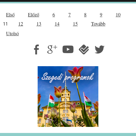
Első
Előző
6
7
8
9
10
12
13
14
15
Tovább
11
Utolsó