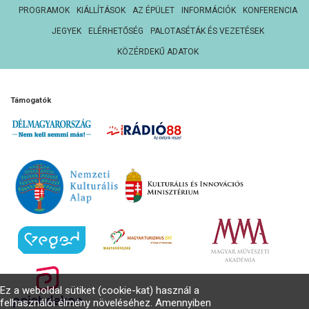
PROGRAMOK
KIÁLLÍTÁSOK
AZ ÉPÜLET
INFORMÁCIÓK
KONFERENCIA
JEGYEK
ELÉRHETŐSÉG
PALOTASÉTÁK ÉS VEZETÉSEK
KÖZÉRDEKŰ ADATOK
Támogatók
Ez a weboldal sütiket (cookie-kat) használ a
felhasználói élmény növeléséhez. Amennyiben