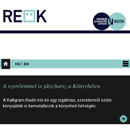
|
HU
EN
PROGRAMOK
A szerelemmel is játszhatsz a Könyvhéten
KIÁLLÍTÁSOK
AZ ÉPÜLET
A Kalligram Kiadó írói és egy izgalmas, szerelemről szóló
könyvjáték is bemutatkozik a könyvheti hétvégén.
INFORMÁCIÓK
KONFERENCIA