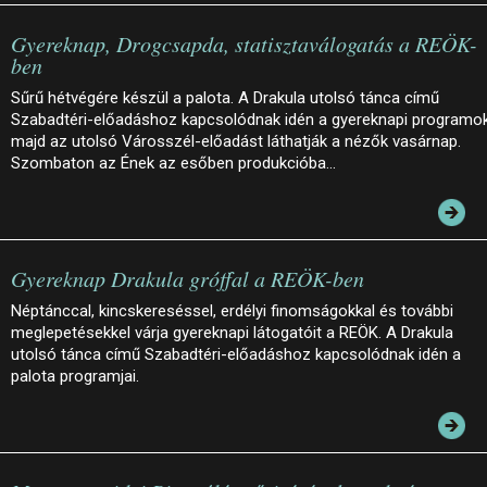
Gyereknap, Drogcsapda, statisztaválogatás a REÖK-
ben
Sűrű hétvégére készül a palota. A Drakula utolsó tánca című
Szabadtéri-előadáshoz kapcsolódnak idén a gyereknapi programok
majd az utolsó Városszél-előadást láthatják a nézők vasárnap.
Szombaton az Ének az esőben produkcióba…
Gyereknap Drakula gróffal a REÖK-ben
Néptánccal, kincskereséssel, erdélyi finomságokkal és további
meglepetésekkel várja gyereknapi látogatóit a REÖK. A Drakula
utolsó tánca című Szabadtéri-előadáshoz kapcsolódnak idén a
palota programjai.