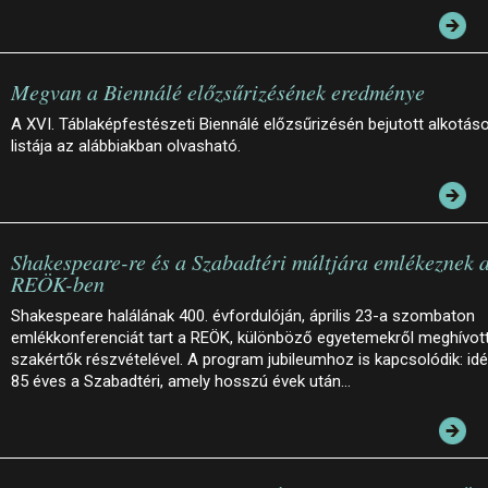
Megvan a Biennálé előzsűrizésének eredménye
A XVI. Táblaképfestészeti Biennálé előzsűrizésén bejutott alkotás
listája az alábbiakban olvasható.
Shakespeare-re és a Szabadtéri múltjára emlékeznek 
REÖK-ben
Shakespeare halálának 400. évfordulóján, április 23-a szombaton
emlékkonferenciát tart a REÖK, különböző egyetemekről meghívot
szakértők részvételével. A program jubileumhoz is kapcsolódik: id
85 éves a Szabadtéri, amely hosszú évek után…