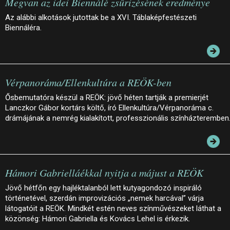
Megvan az idei Biennálé zsűrizésének eredménye
Az alábbi alkotások jutottak be a XVI. Táblaképfestészeti
Biennáléra.
Vérpanoráma/Ellenkultúra a REÖK-ben
Ősbemutatóra készül a REÖK: jövő héten tartják a premierjét
Lanczkor Gábor kortárs költő, író Ellenkultúra/Vérpanoráma c.
drámájának a nemrég kialakított, professzionális színházteremben
Hámori Gabrielláékkal nyitja a májust a REÖK
Jövő hétfőn egy hajléktalanból lett kutyagondozó inspiráló
történetével, szerdán improvizációs „nemek harcával” várja
látogatóit a REÖK. Mindkét estén neves színművészeket láthat a
közönség: Hámori Gabriella és Kovács Lehel is érkezik.