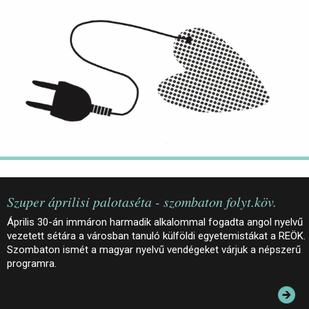
JEGYEK
ELÉRHETŐSÉG
PALOTASÉTÁK ÉS VEZETÉSEK
KÖZÉRDEKŰ ADATOK
Szuper áprilisi palotaséta - szombaton folyt.köv.
Április 30-án immáron harmadik alkalommal fogadta angol nyelvű
vezetett sétára a városban tanuló külföldi egyetemistákat a REÖK.
Szombaton ismét a magyar nyelvű vendégeket várjuk a népszerű
programra.