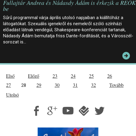
Fullajtár Andrea és Nádasdy Ádám is érkezik a REÖK
be
Sűrű programmal várja április utolsó napjaiban a kiállítóház a
látogatókat. Szexuális igenekről és nemekről szóló színházi
előadást látnak vendégül, Shakespeare-konferenciát tartanak,
Nádasdy Ádám bemutatja friss Dante-fordítását, és a Városszél-
sorozat is…
Első
Előző
23
24
25
26
27
29
30
31
32
Tovább
28
Utolsó