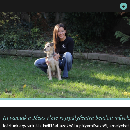
JEGYEK
ELÉRHETŐSÉG
PALOTASÉTÁK ÉS VEZETÉSEK
KÖZÉRDEKŰ ADATOK
Itt vannak a Jézus élete rajzpályázatra beadott művek
Ígértünk egy virtuális kiállítást azokból a pályaművekből, amelyeket