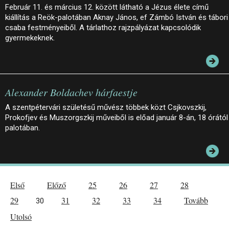
Február 11. és március 12. között látható a Jézus élete című
kiállítás a Reök-palotában Aknay János, ef Zámbó István és tábori
csaba festményeiből. A tárlathoz rajzpályázat kapcsolódik
gyermekeknek.
Alexander Boldachev hárfaestje
A szentpétervári születésű művész többek közt Csjkovszkij,
Prokofjev és Muszorgszkij műveiből is előad január 8-án, 18 órától
palotában.
Első
Előző
25
26
27
28
29
31
32
33
34
Tovább
30
Utolsó