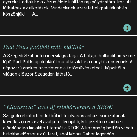
gyerekek adtak be a Jézus élete kiállítás rajzpályázatára. Íme, itt
láthatóak az alkotások. Mindenkinek szeretettel gratulálunk és
köszönjük! A…
Paul Potts fotóiból nyílt kiállítás
A Szegedi Szabadtéri idei világsztárja, A bolygó hollandiban színre
lépő Paul Potts új oldaláról mutatkozik be a nagyközönségnek. A
népszerű énekes szerelmese a fotóművészetnek, képeiből a
világon először Szegeden látható…
“Elárasztva” avat új színháztermet a REÖK
Szegedi retrótörténetekből írt felolvasószínházi sorozatának
következő részével avatja fel legújabb, kifejezetten színházi
előadásokra kialakított termét a REÖK. A közönség hétfőn veheti
birtokba először az új teret, ahol Mohai Gábor legendás…