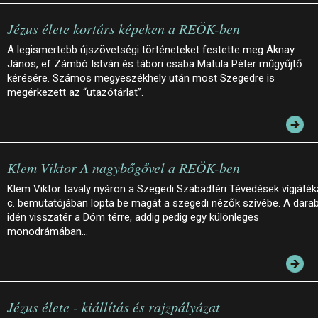
Jézus élete kortárs képeken a REÖK-ben
A legismertebb újszövetségi történeteket festette meg Aknay
János, ef Zámbó István és tábori csaba Matula Péter műgyűjtő
kérésére. Számos megyeszékhely után most Szegedre is
megérkezett az “utazótárlat”.
Klem Viktor A nagybőgővel a REÖK-ben
Klem Viktor tavaly nyáron a Szegedi Szabadtéri Tévedések vígjáték
c. bemutatójában lopta be magát a szegedi nézők szívébe. A dara
idén visszatér a Dóm térre, addig pedig egy különleges
monodrámában…
Jézus élete - kiállítás és rajzpályázat