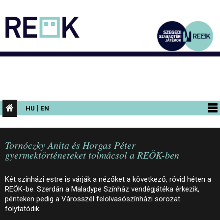
|
HU
EN
PROGRAMOK
Tornóczky Anita és Horgas Péter
KIÁLLÍTÁSOK
gyermektörténeteket tolmácsol a REÖK-ben
AZ ÉPÜLET
Két színházi estre is várják a nézőket a következő, rövid héten a
INFORMÁCIÓK
REÖK-be. Szerdán a Maladype Színház vendégjátéka érkezik,
pénteken pedig a Városszél felolvasószínházi sorozat
KONFERENCIA
folytatódik.