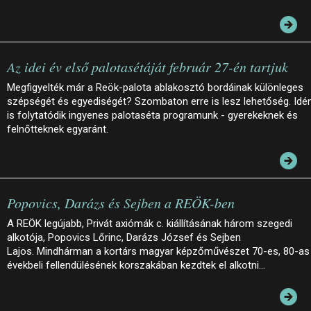
Az idei év első palotasétáját február 27-én tartjuk
Megfigyelték már a Reök-palota ablakosztó bordáinak különleges
szépségét és egyediségét? Szombaton erre is lesz lehetőség. Idé
is folytatódik ingyenes palotaséta programunk - gyerekeknek és
felnőtteknek egyaránt.
Popovics, Darázs és Sejben a REÖK-ben
A REÖK legújabb, Privát axiómák c. kiállításának három szegedi
alkotója, Popovics Lőrinc, Darázs József és Sejben
Lajos. Mindhárman a kortárs magyar képzőművészet 70-es, 80-as
évekbeli fellendülésének korszakában kezdtek el alkotni…