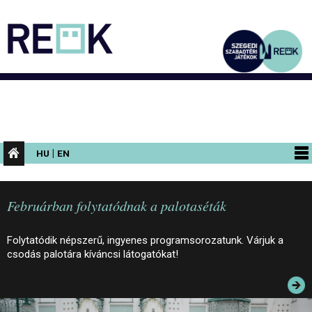
|
HU
EN
PROGRAMOK
Februárban folytatódnak a palotaséták
KIÁLLÍTÁSOK
AZ ÉPÜLET
Folytatódik népszerű, ingyenes programsorozatunk. Várjuk a
csodás palotára kíváncsi látogatókat!
INFORMÁCIÓK
KONFERENCIA