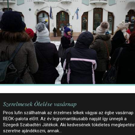
JEGYEK
ELÉRHETŐSÉG
PALOTASÉTÁK ÉS VEZETÉSEK
KÖZÉRDEKŰ ADATOK
Szerelmesek Ölelése vasárnap
Piros lufin szállhatnak az érzelmes lelkek vágyai az égbe vasárnap
REÖK-palota előtt. Az év legromantikusabb napját így ünnepli a
Szegedi Szabadtéri Játékok. Aki kedvesének tökéletes meglepetés
szeretne ajándékozni, annak…