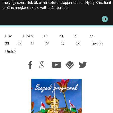
mely Így szerettek ők című kötetei alapján készül. Nyáry Krisztiánt
arról is megkérdeztük, volt-e lámpaláza.
Első
Előző
19
20
21
22
23
25
26
27
28
Tovább
24
Utolsó