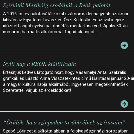
Szíriától Mexikóig csodálják a Reök-palotát
A 2016-os év palotasétái közül számomra legnagyobb szakmai
kihívás az Egyetemi Tavasz és Őszi Kulturális Fesztivál idejére
időzített angol nyelvű palotaséták megtartása volt. Április 30-án
immáron harmadik alkalommal fogadtuk angol…
Nyílt nap a REÖK kiállításain
Értesítjük kedves látogatóinkat, hogy Vásárhelyi Antal Szakrális
grafikák és László Anna Visszatekintés című kiállításai január 20-á
a magyar kultúra napja alkalmából, ingyenesen megtekinthetőek.
Szeretettel várjuk az érdeklődőket!
“Örülök, ha a színpadon tovább élnek az írásaim”
Szabó Lőrincet alakította abban a felolvasószínházi sorozatban,