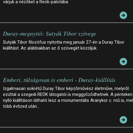
várjuk a nézőket a Reök-palotába.
Duray-megnyitó: Sutyák Tibor szövege
Sutyák Tibor filozófus nyitotta meg január 27-én a Duray Tibor
kiállítást. Az alábbiakban az ő szövegét közöljük.
Emberi, túlságosan is emberi - Duray-kiállítás
Izgalmasan sokrétű Duray Tibor képzőművész életműve, melyről
ezúttal a szegedi REÖK látogatói is meggyőződhetnek. A pénteken
nyíló kiállításon látható lesz a monumentális Aranykor c. mű is, me
több évtized után…