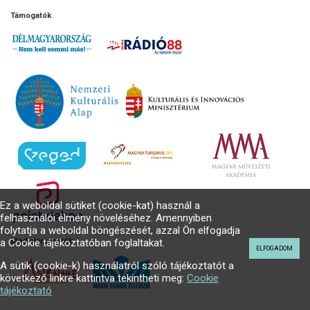
Támogatók
Ez a weboldal sütiket (cookie-kat) használ a
felhasználói élmény növeléséhez. Amennyiben
folytatja a weboldal böngészését, azzal Ön elfogadja
a Cookie tájékoztatóban foglaltakat.
Médiatámogatók
ELFOGADOM
A sütik (cookie-k) használatról szóló tájékoztatót a
következő linkre kattintva tekintheti meg:
Cookie
tájékoztató