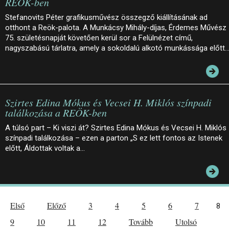
REÖK-ben
Stefanovits Péter grafikusművész összegző kiállításának ad
otthont a Reök-palota. A Munkácsy Mihály-díjas, Érdemes Művész
75. születésnapját követően kerül sor a Felülnézet című,
nagyszabású tárlatra, amely a sokoldalú alkotó munkássága előtt
Szirtes Edina Mókus és Vecsei H. Miklós színpadi
találkozása a REÖK-ben
A túlsó part – Ki viszi át? Szirtes Edina Mókus és Vecsei H. Miklós
színpadi találkozása – ezen a parton „S ez lett fontos az Istenek
előtt, Áldottak voltak a…
Első
Előző
3
4
5
6
7
8
9
10
11
12
Tovább
Utolsó