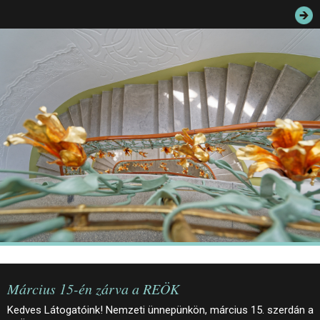
JEGYEK
ELÉRHETŐSÉG
PALOTASÉTÁK ÉS VEZETÉSEK
KÖZÉRDEKŰ ADATOK
Március 15-én zárva a REÖK
Kedves Látogatóink! Nemzeti ünnepünkön, március 15. szerdán a