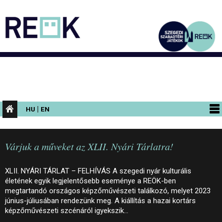
|
HU
EN
PROGRAMOK
Várjuk a műveket az XLII. Nyári Tárlatra!
KIÁLLÍTÁSOK
AZ ÉPÜLET
XLII. NYÁRI TÁRLAT – FELHÍVÁS A szegedi nyár kulturális
életének egyik legjelentősebb eseménye a REÖK-ben
INFORMÁCIÓK
megtartandó országos képzőművészeti találkozó, melyet 2023
június-júliusában rendezünk meg. A kiállítás a hazai kortárs
KONFERENCIA
képzőművészeti szcénáról igyekszik…