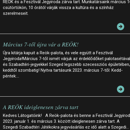
REÖK és a Fesztivál Jegyiroda zárva tart. Munkatársaink március 1
csütörtökön, 10 órától várják vissza a kultúra és a színház
szerelmeseit.
Március 7-től újra vár a REÖK!
Újra kitárja kapuit a Reök-palota, és vele együtt a Fesztivál
Jegyiroda!Március 7-től ismét várjuk az érdeklődőket palotasétáva
és Szabadtéri-jegyekkel Szeged legszebb szecessziós épületében,
keddtől szombatig! Nyitva tartásunk 2023. március 7-től: Kedd-
péntek:…
A REÖK ideiglenesen zárva tart
Kedves Látogatóink! A Reök-palota és benne a Fesztivál Jegyiro
2023. január 1. és március 3. között ideiglenesen zárva tart. A
Szegedi Szabadtéri Játékokra jegyvásárlás ez idő alatt a Szegedi…