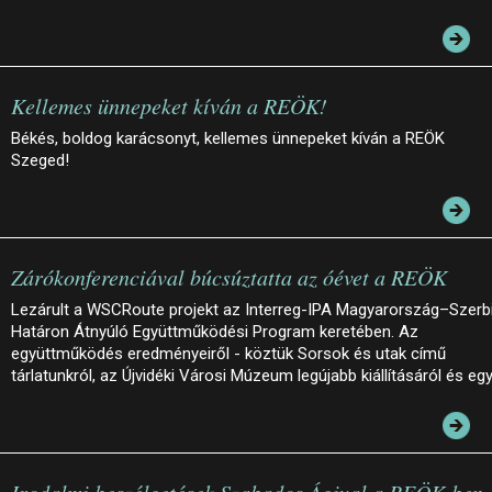
Kellemes ünnepeket kíván a REÖK!
Békés, boldog karácsonyt, kellemes ünnepeket kíván a REÖK
Szeged!
Zárókonferenciával búcsúztatta az óévet a REÖK
Lezárult a WSCRoute projekt az Interreg-IPA Magyarország–Szerb
Határon Átnyúló Együttműködési Program keretében. Az
együttműködés eredményeiről - köztük Sorsok és utak című
tárlatunkról, az Újvidéki Városi Múzeum legújabb kiállításáról és eg