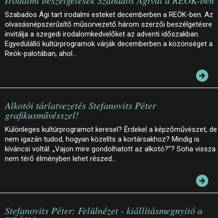
Irodalmi beszélgetések Szabados Ágival a REÖK-ben
Szabados Ági tart irodalmi esteket decemberben a REÖK-ben. Az
olvasásnépszerűsítő műsorvezető három szerzői beszélgetésre
invitálja a szegedi irodalomkedvelőket az adventi időszakban.
Egyedülálló kultúrprogramok várják decemberben a közönséget a
Reök-palotában, ahol…
Alkotói tárlatvezetés Stefanovits Péter
grafikusművésszel!
Különleges kultúrprogramot keresel? Érdekel a képzőművészet, de
nem igazán tudod, hogyan közelíts a kortársakhoz? Mindig is
kíváncsi voltál: „Vajon mire gondolhatott az alkotó?”? Soha vissza
nem térő élményben lehet részed…
Stefanovits Péter: Felülnézet - kiállításmegnyitó a