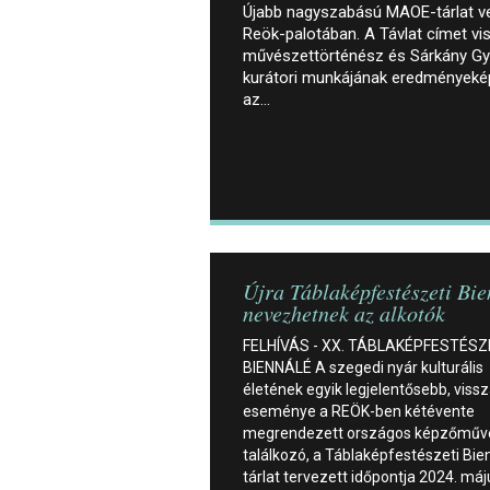
Újabb nagyszabású MAOE-tárlat v
Reök-palotában. A Távlat címet vise
művészettörténész és Sárkány 
kurátori munkájának eredményeképp
az…
Újra Táblaképfestészeti Bi
nevezhetnek az alkotók
FELHÍVÁS - XX. TÁBLAKÉPFESTÉSZ
BIENNÁLÉ A szegedi nyár kulturális
életének egyik legjelentősebb, viss
eseménye a REÖK-ben kétévente
megrendezett országos képzőműv
találkozó, a Táblaképfestészeti Bie
tárlat tervezett időpontja 2024. má