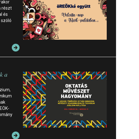
rakor
 részt
l és
 szóló
ik a
zium,
hnikum
nak
REÖK-
yomány