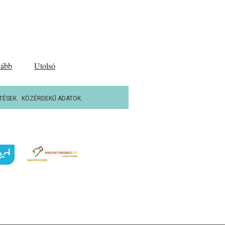
vább
Utolsó
TÉSEK
KÖZÉRDEKŰ ADATOK