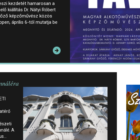
eszi kezdetét hamarosan a
lő kiállítás Dr. Nátyi Róbert
Győző képzőművész közös
en, április 6-tól mutatja be
ennáléra
ETI
zatérő
észeti
nnálé. A
jus…