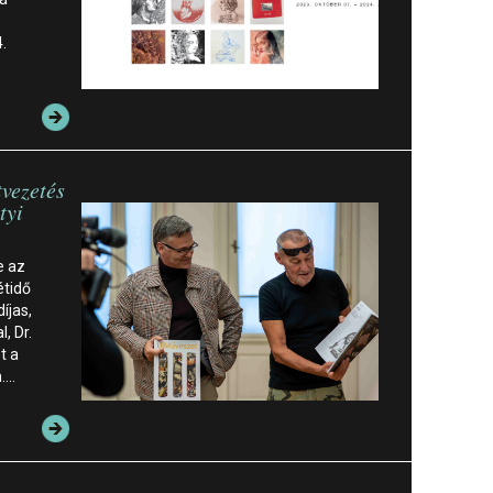
.
tvezetés
tyi
e az
étidő
íjas,
, Dr.
t a
n.…