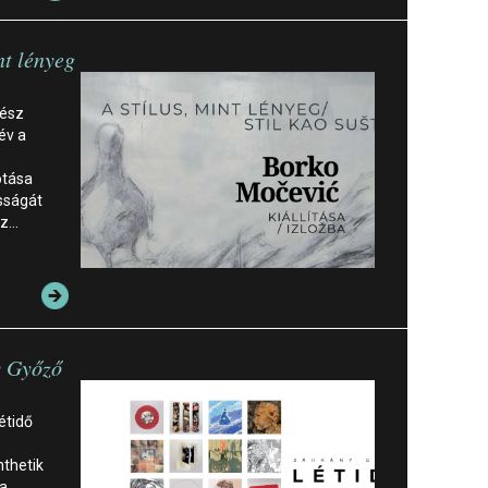
nt lényeg
vész
év a
ű
otása
sságát
sz…
y Győző
étidő
nthetik
 a