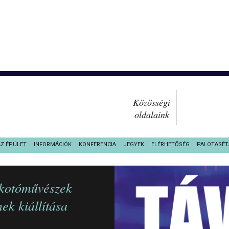
Közösségi
oldalaink
AZ ÉPÜLET
INFORMÁCIÓK
KONFERENCIA
JEGYEK
ELÉRHETŐSÉG
PALOTASÉT
lkotóművészek
ek kiállítása