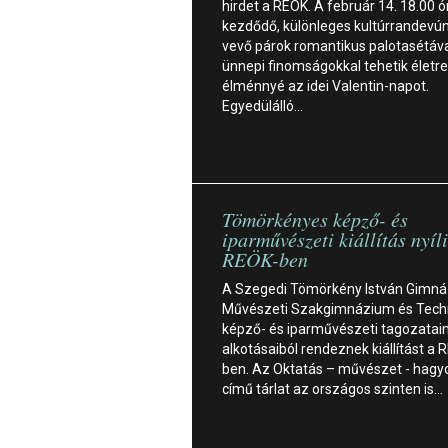
hirdet a REÖK. A február 14. 18.00 ó
kezdődő, különleges kultúrrandevún
vevő párok romantikus palotasétáva
ünnepi finomságokkal tehetik életre
élménnyé az idei Valentin-napot.
Egyedülálló…
Tömörkényes képző- és
iparművészeti kiállítás nyíl
REÖK-ben
A Szegedi Tömörkény István Gimná
Művészeti Szakgimnázium és Tec
képző- és iparművészeti tagozatai
alkotásaiból rendeznek kiállítást a 
ben. Az Oktatás – művészet - hag
című tárlat az országos szinten is…