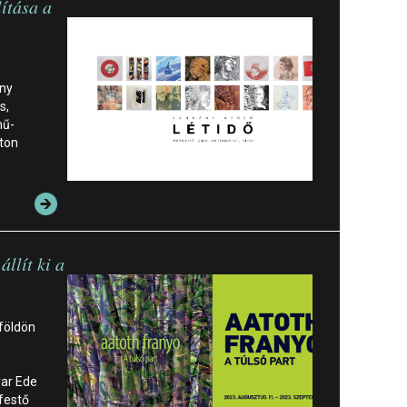
ítása a
ny
s,
mű-
aton
állít ki a
iföldön
ar Ede
 festő