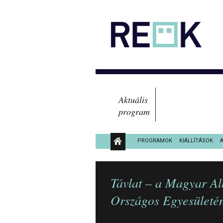
Aktuális
program
PROGRAMOK
KIÁLLÍTÁSOK
KÖZÉRDEKŰ ADATOK
Távlat – a Magyar A
Országos Egyesületén