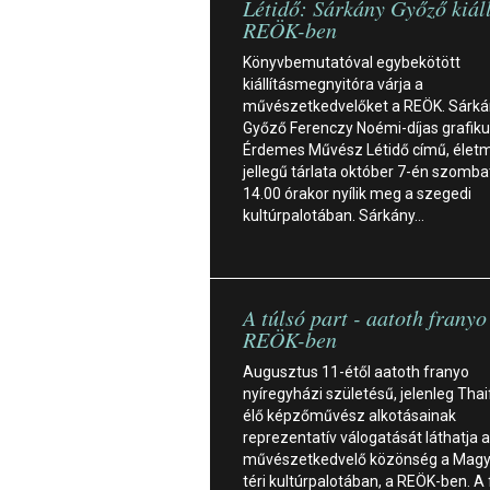
Létidő: Sárkány Győző kiáll
REÖK-ben
Könyvbemutatóval egybekötött
kiállításmegnyitóra várja a
művészetkedvelőket a REÖK. Sárká
Győző Ferenczy Noémi-díjas grafiku
Érdemes Művész Létidő című, élet
jellegű tárlata október 7-én szomb
14.00 órakor nyílik meg a szegedi
kultúrpalotában. Sárkány…
A túlsó part - aatoth franyo 
REÖK-ben
Augusztus 11-étől aatoth franyo
nyíregyházi születésű, jelenleg Tha
élő képzőművész alkotásainak
reprezentatív válogatását láthatja a
művészetkedvelő közönség a Magy
téri kultúrpalotában, a REÖK-ben. A