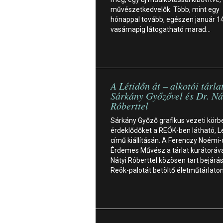
művészetkedvelők. Több, mint egy
hónappal tovább, egészen január 14
vasárnapig látogatható marad…
A Létidőn át – alkotói tárla
Sárkány Győzővel és Dr. Ná
Róberttel
Sárkány Győző grafikus vezeti körb
érdeklődőket a REÖK-ben látható, L
című kiállításán. A Ferenczy Noémi-d
Érdemes Művész a tárlat kurátorával
Nátyi Róberttel közösen tart bejárás
Reök-palotát betöltő életműtárlato