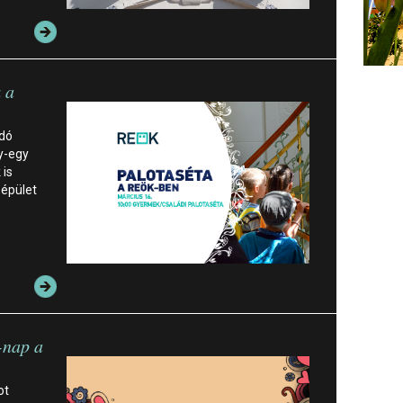
 a
ndó
y-egy
 is
épület
-nap a
ot