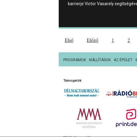
karrierje Victor Vasarely segítségév
Első
Előző
1
2
PROGRAMOK
KIÁLLÍTÁSOK
AZ ÉPÜLET
Támogatók