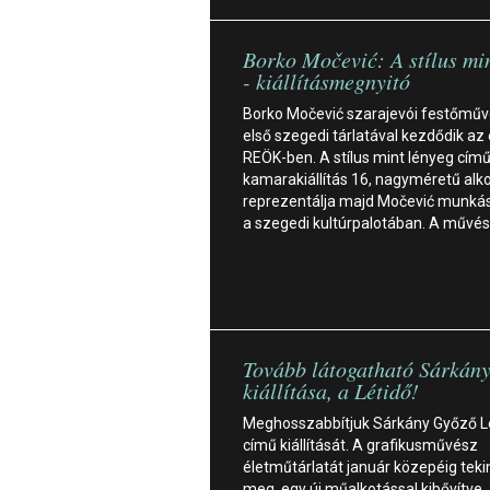
Borko Močević: A stílus mi
- kiállításmegnyitó
Borko Močević szarajevói festőmű
első szegedi tárlatával kezdődik az 
REÖK-ben. A stílus mint lényeg cím
kamarakiállítás 16, nagyméretű alk
reprezentálja majd Močević munká
a szegedi kultúrpalotában. A művé
Tovább látogatható Sárkán
kiállítása, a Létidő!
Meghosszabbítjuk Sárkány Győző L
című kiállítását. A grafikusművész
életműtárlatát január közepéig teki
meg, egy új műalkotással kibővítve,