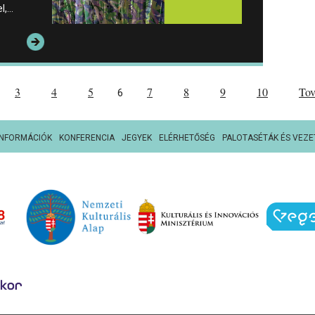
el,…
3
4
5
7
8
9
10
To
6
INFORMÁCIÓK
KONFERENCIA
JEGYEK
ELÉRHETŐSÉG
PALOTASÉTÁK ÉS VEZE