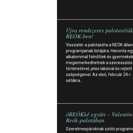
Újra rendszeres palotaséták
REÖK-ben!
Visszatér a palotaséta a REÖK álla
programjainak listájára. Havonta eg
alkalommal felnőttek és gyermekek
megismerkedhetnek a szecessziós 
történetével, jeles lakóival és rejtett
szépségeivel. Az első, február 24-i
sétákra…
öREÖKké együtt – Valentin
Reök-palotában
Szerelmespároknak szóló program