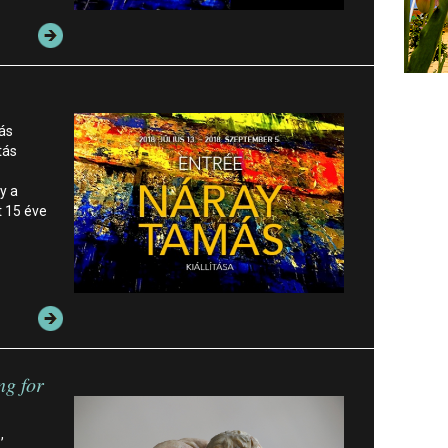
más
tás
y a
t 15 éve
ng for
,