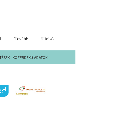
1
Tovább
Utolsó
TÉSEK
KÖZÉRDEKŰ ADATOK