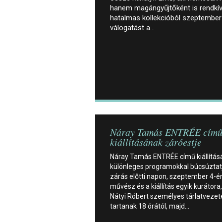
hanem magángyűjtőként is rendkív
hatalmas kollekcióból szeptember 
válogatást a…
Náray Tamás ENTRÉE cím
kiállításának záróestje
Náray Tamás ENTRÉE című kiállítás
különleges programokkal búcsúztat
zárás előtti napon, szeptember 4-é
művész és a kiállítás egyik kurátora,
Nátyi Róbert személyes tárlatvezet
tartanak 18 órától, majd…