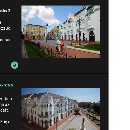
ilis 3.
a
gezzük.
azonban…
gramot
zetben:
ni az
otát,
5-ig a