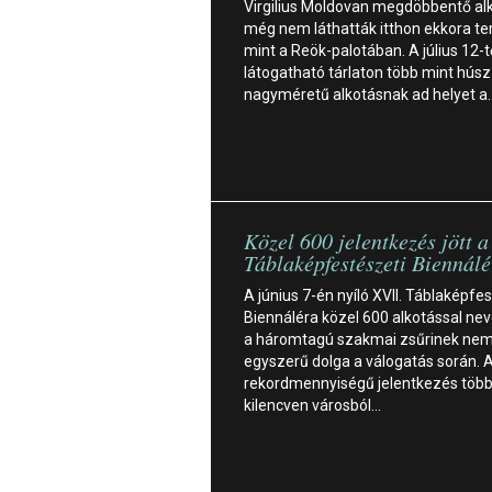
Virgilius Moldovan megdöbbentő alk
még nem láthatták itthon ekkora te
mint a Reök-palotában. A július 12-t
látogatható tárlaton több mint húsz
nagyméretű alkotásnak ad helyet a
Közel 600 jelentkezés jött a
Táblaképfestészeti Biennál
A június 7-én nyíló XVII. Táblaképfe
Biennáléra közel 600 alkotással ne
a háromtagú szakmai zsűrinek nem
egyszerű dolga a válogatás során. 
rekordmennyiségű jelentkezés több
kilencven városból…