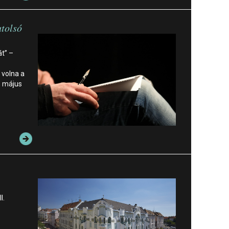
utolsó
át” –
 volna a
, május
I.