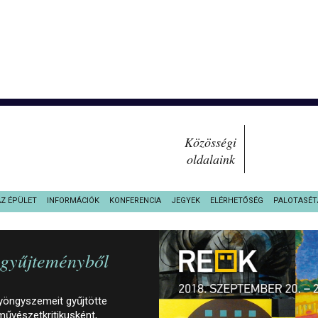
Közösségi
oldalaink
AZ ÉPÜLET
INFORMÁCIÓK
KONFERENCIA
JEGYEK
ELÉRHETŐSÉG
PALOTASÉT
-gyűjteményből
yöngyszemeit gyűjtötte
művészetkritikusként,