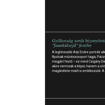
Gyilkosság sorát bizonyítot
"faunkülsejű" festőre
A leghíresebb Ady Endre-portrék alk
Nyolcak művészcsoport tagja, Páriz
megjárt festő – ez mind Czigány D
akire nemcsak a képei, hanem a söt
magánélete miatt is emlékszünk. A