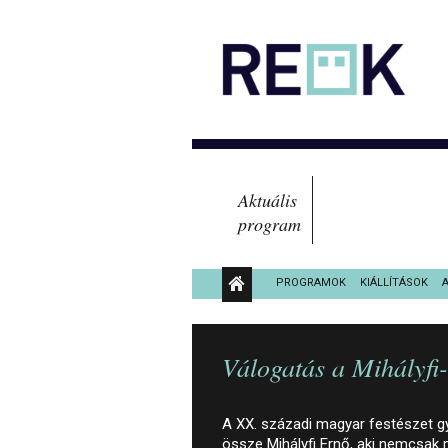
Aktuális
program
PROGRAMOK
KIÁLLÍTÁSOK
KÖZÉRDEKŰ ADATOK
Válogatás a Mihályfi
A XX. századi magyar festészet g
össze Mihályfi Ernő, aki nemcsak 