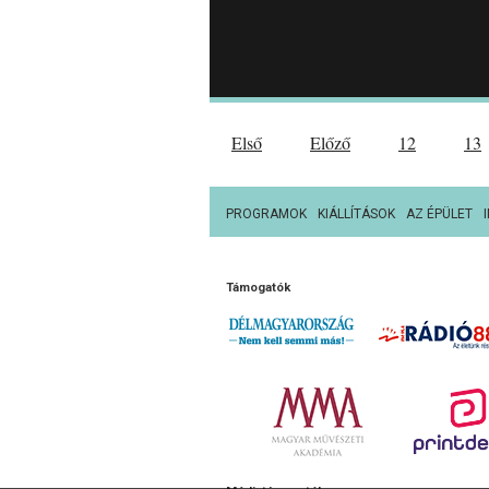
Első
Előző
12
13
PROGRAMOK
KIÁLLÍTÁSOK
AZ ÉPÜLET
Támogatók