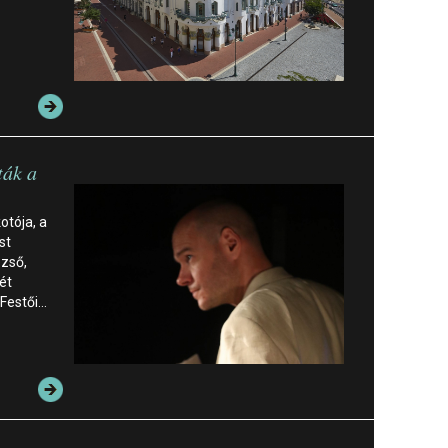
ták a
otója, a
st
ezső,
ét
 Festői…