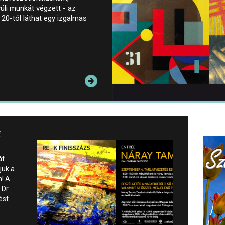
üli munkát végzett - az
20-tól láthat egy izgalmas
ű
át
juk a
n! A
 Dr.
ést