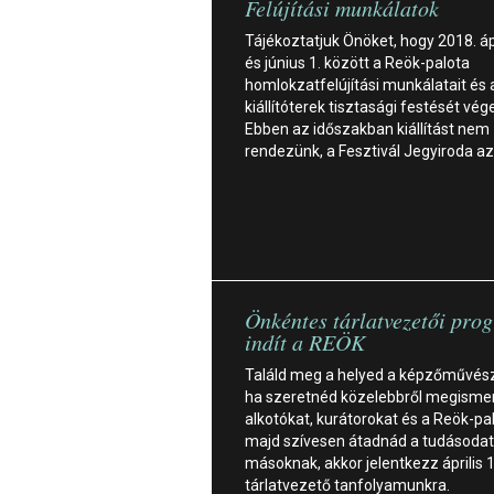
Felújítási munkálatok
Tájékoztatjuk Önöket, hogy 2018. ápr
és június 1. között a Reök-palota
homlokzatfelújítási munkálatait és 
kiállítóterek tisztasági festését vé
Ebben az időszakban kiállítást nem
rendezünk, a Fesztivál Jegyiroda 
Önkéntes tárlatvezetői pro
indít a REÖK
Találd meg a helyed a képzőművés
ha szeretnéd közelebbről megismer
alkotókat, kurátorokat és a Reök-pal
majd szívesen átadnád a tudásodat
másoknak, akkor jelentkezz április 1
tárlatvezető tanfolyamunkra.