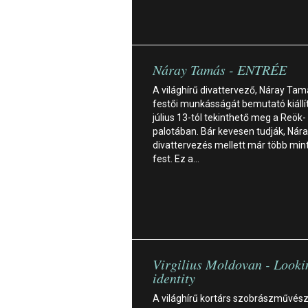
Náray Tamás - ENTRÉE
A világhírű divattervező, Náray Ta
festői munkásságát bemutató kiállí
július 13-tól tekinthető meg a Reök-
palotában. Bár kevesen tudják, Nára
divattervezés mellett már több min
fest. Ez a…
Virgilius Moldovan - Looki
identity
A világhírű kortárs szobrászművész