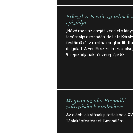
Érkezik a Festői szerelmek 
epizódja
„Nézd meg az anyját, vedd el a lány
tanácsolja a mondás, de Lotz Károly
festőművész mintha megfordította
dolgokat. A Festői szerelmek utolsó
9-i epizódjának főszereplője 58…
Megvan az idei Biennálé
zsűrizésének eredménye
Az alábbi alkotások jutottak be a XVI
Táblaképfestészeti Biennáléra.