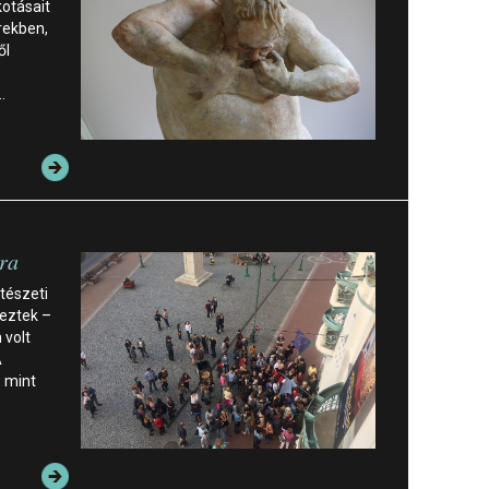
otásait
rekben,
ől
…
éra
stészeti
veztek –
 volt
A
 mint