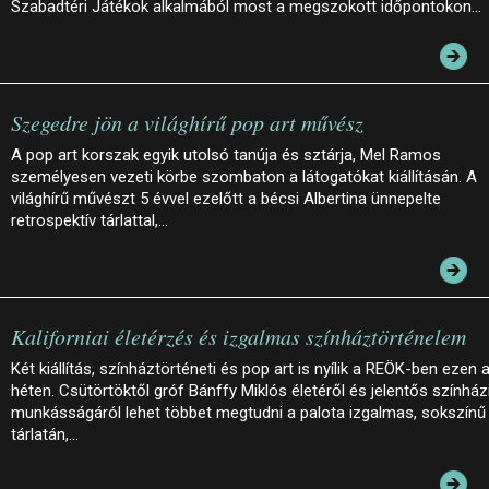
Szabadtéri Játékok alkalmából most a megszokott időpontokon…
Szegedre jön a világhírű pop art művész
A pop art korszak egyik utolsó tanúja és sztárja, Mel Ramos
személyesen vezeti körbe szombaton a látogatókat kiállításán. A
világhírű művészt 5 évvel ezelőtt a bécsi Albertina ünnepelte
retrospektív tárlattal,…
Kaliforniai életérzés és izgalmas színháztörténelem
Két kiállítás, színháztörténeti és pop art is nyílik a REÖK-ben ezen 
héten. Csütörtöktől gróf Bánffy Miklós életéről és jelentős színház
munkásságáról lehet többet megtudni a palota izgalmas, sokszínű
tárlatán,…