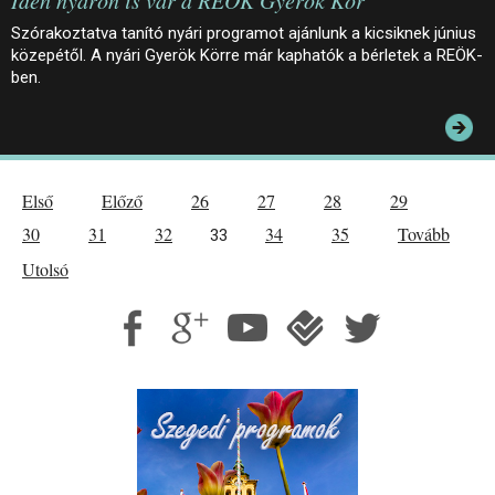
Idén nyáron is vár a REÖK Gyerök Kör
Szórakoztatva tanító nyári programot ajánlunk a kicsiknek június
közepétől. A nyári Gyerök Körre már kaphatók a bérletek a REÖK-
ben.
Első
Előző
26
27
28
29
30
31
32
34
35
Tovább
33
Utolsó