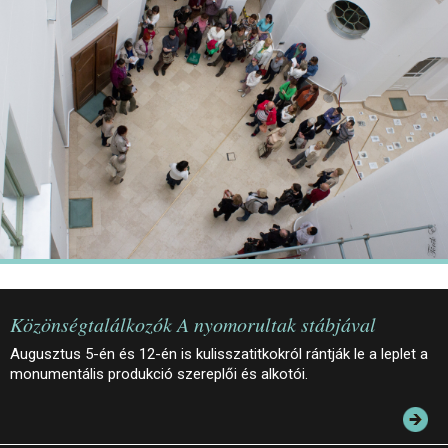
JEGYEK
ELÉRHETŐSÉG
PALOTASÉTÁK ÉS VEZETÉSEK
KÖZÉRDEKŰ ADATOK
Közönségtalálkozók A nyomorultak stábjával
Augusztus 5-én és 12-én is kulisszatitkokról rántják le a leplet a
monumentális produkció szereplői és alkotói.