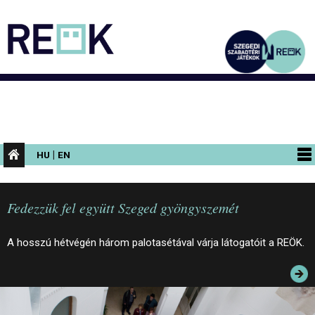
|
HU
EN
PROGRAMOK
Fedezzük fel együtt Szeged gyöngyszemét
KIÁLLÍTÁSOK
AZ ÉPÜLET
A hosszú hétvégén három palotasétával várja látogatóit a REÖK.
INFORMÁCIÓK
KONFERENCIA