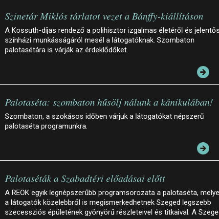
Szinetár Miklós tárlatot vezet a Bánffy-kiállításon
A Kossuth-díjas rendező a polihisztor izgalmas életéről és jelentő
színházi munkásságáról mesél a látogatóknak. Szombaton
palotasétára is várják az érdeklődőket.
Palotaséta: szombaton hűsölj nálunk a kánikulában!
Szombaton, a szokásos időben várjuk a látogatókat népszerű
palotaséta programunkra.
Palotaséták a Szabadtéri előadásai előtt
A REÖK egyik legnépszerűbb programsorozata a palotaséta, mely
a látogatók közelebbről is megismerkedhetnek Szeged legszebb
szecessziós épületének gyönyörű részleteivel és titkaival. A Szege