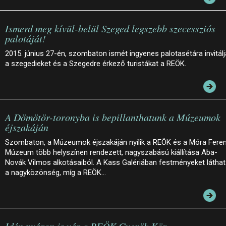
Ismerd meg kívül-belül Szeged legszebb szecessziós
palotáját!
2015. június 27-én, szombaton ismét ingyenes palotasétára invitálj
a szegedieket és a Szegedre érkező turistákat a REÖK.
A Dömötör-toronyba is bepillanthatunk a Múzeumok
éjszakáján
Szombaton, a Múzeumok éjszakáján nyílik a REÖK és a Móra Fere
Múzeum több helyszínen rendezett, nagyszabású kiállítása Aba-
Novák Vilmos alkotásaiból. A Kass Galériában festményeket láthat
a nagyközönség, míg a REÖK…