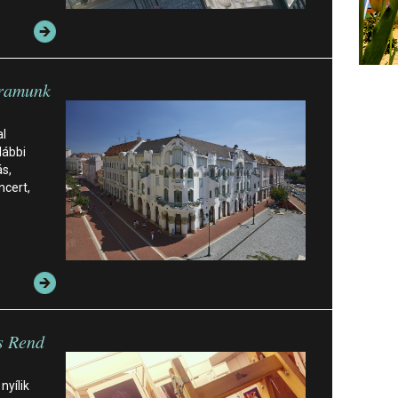
gramunk
l
lábbi
ás,
ncert,
s Rend
nyílik