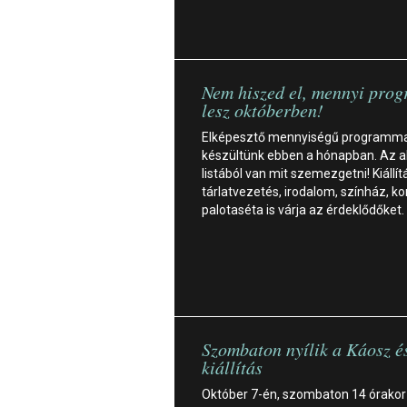
Nem hiszed el, mennyi pro
lesz októberben!
Elképesztő mennyiségű programma
készültünk ebben a hónapban. Az a
listából van mit szemezgetni! Kiállít
tárlatvezetés, irodalom, színház, ko
palotaséta is várja az érdeklődőket.
Szombaton nyílik a Káosz é
kiállítás
Október 7-én, szombaton 14 órakor 