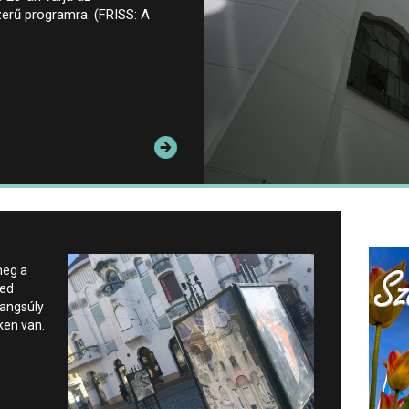
zerű programra. (FRISS: A
meg a
ged
hangsúly
ken van.