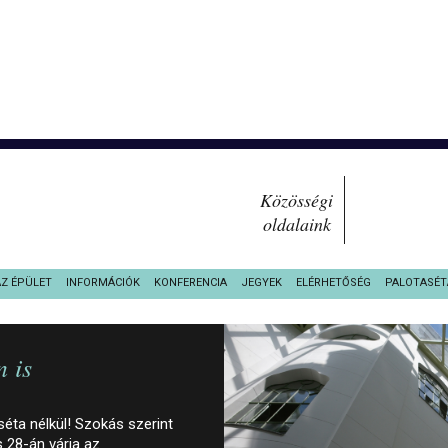
Közösségi
oldalaink
AZ ÉPÜLET
INFORMÁCIÓK
KONFERENCIA
JEGYEK
ELÉRHETŐSÉG
PALOTASÉT
 is
ta nélkül! Szokás szerint
 28-án várja az