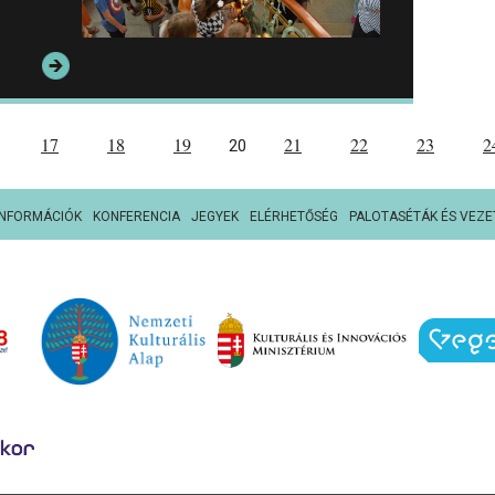
17
18
19
21
22
23
2
20
INFORMÁCIÓK
KONFERENCIA
JEGYEK
ELÉRHETŐSÉG
PALOTASÉTÁK ÉS VEZE