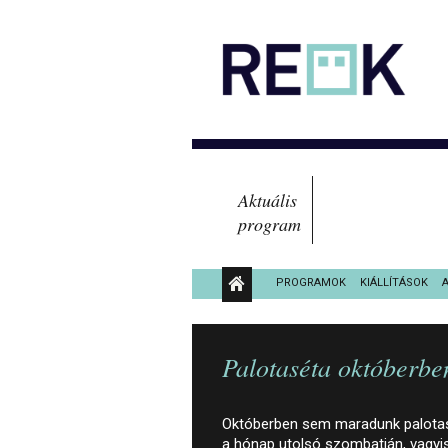
Aktuális
program
PROGRAMOK
KIÁLLÍTÁSOK
KÖZÉRDEKŰ ADATOK
Palotaséta októberben
Októberben sem maradunk palotasé
a hónap utolsó szombatján, vagyis