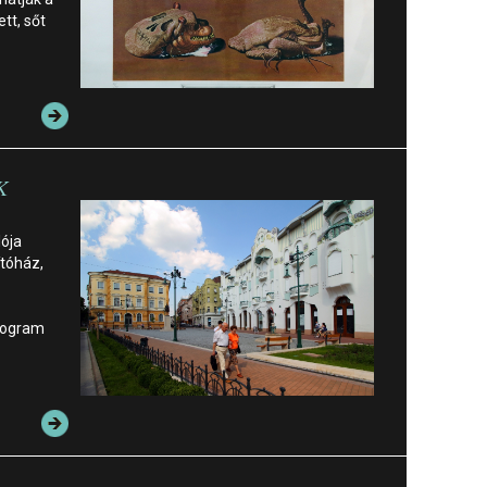
ett, sőt
K
ója
ítóház,
program