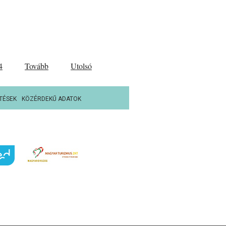
4
Tovább
Utolsó
TÉSEK
KÖZÉRDEKŰ ADATOK