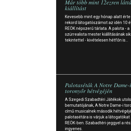
Már több mint 12ezren láttá
kiállítást
Kevesebb mint egy hónap alatt érte 
rekord látogatószámot az idén 10 
REÖK népszerű tárlata. A palota - a
szürrealista mester kiállításának si
tekintettel - kivételesen hétfőn is…
Palotaséták A Notre Dame-
toronyőr hétvégéjén
A Szegedi Szabadtéri Játékok utols
bemutatójának, A Notre Dame-i tor
című musicalnek második hétvégéj
palotasétára is várjuk a látogatókat
REÖK-ben. Szabadtéri-jeggyel a rés
ingyenes.