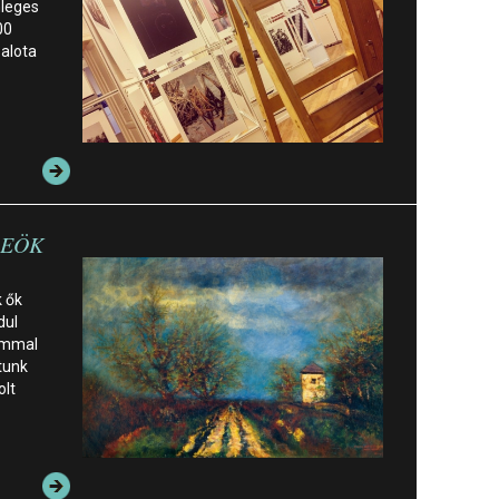
nleges
00
alota
 REÖK
k ők
dul
lommal
tunk
olt