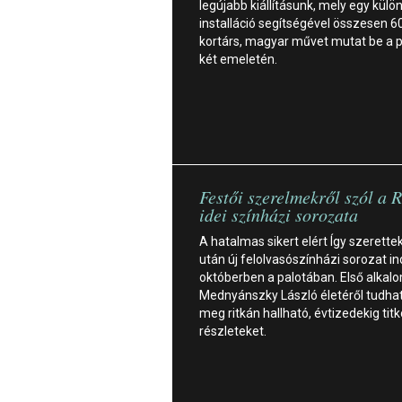
legújabb kiállításunk, mely egy külö
installáció segítségével összesen 6
kortárs, magyar művet mutat be a p
két emeletén.
Festői szerelmekről szól a
idei színházi sorozata
A hatalmas sikert elért Így szerette
után új felolvasószínházi sorozat in
októberben a palotában. Első alka
Mednyánszky László életéről tudha
meg ritkán hallható, évtizedekig titk
részleteket.