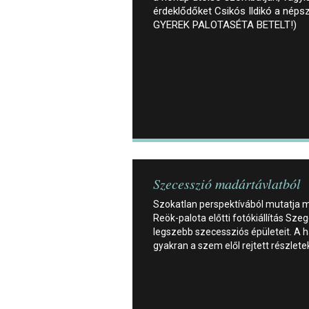
érdeklődőket Csikós Ildikó a néps
GYEREK PALOTASÉTA BETELT!)
Szecesszió madártávlatból
Szokatlan perspektívából mutatja 
Reök-palota előtti fotókiállítás Sze
legszebb szecessziós épületeit. A 
gyakran a szem elől rejtett részlete