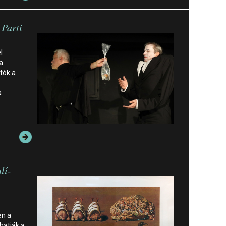
 Parti
l
a
tók a
a
lí-
en a
hatják a