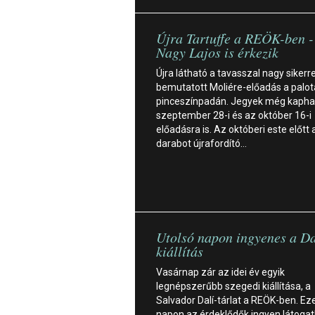
Újra Tartuffe a REÖK-ben -
Nagy Lajos is érkezik
Újra látható a tavasszal nagy sikerre
bemutatott Moliére-előadás a palot
pinceszínpadán. Jegyek még kapha
szeptember 28-i és az október 16-i
előadásra is. Az októberi este előtt 
darabot újrafordító…
Utolsó napon ingyenes a Da
kiállítás
Vasárnap zár az idei év egyik
legnépszerűbb szegedi kiállítása, a
Salvador Dalí-tárlat a REÖK-ben. Ez
napon az érdeklődők ingyen látogat