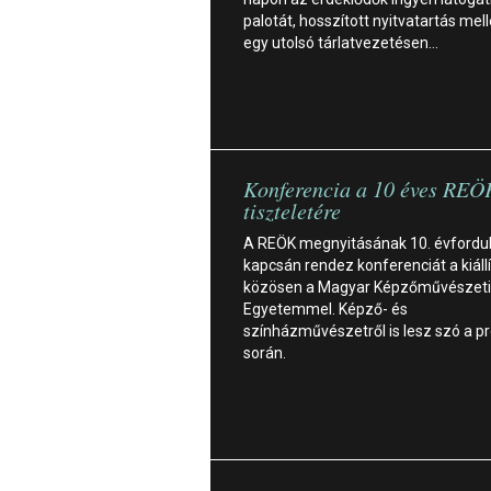
palotát, hosszított nyitvatartás mell
egy utolsó tárlatvezetésen…
Konferencia a 10 éves REÖ
tiszteletére
A REÖK megnyitásának 10. évfordul
kapcsán rendez konferenciát a kiáll
közösen a Magyar Képzőművészeti
Egyetemmel. Képző- és
színházművészetről is lesz szó a 
során.