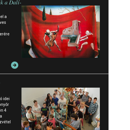
k a Dalí-
el a
éves
kerére
i
ó idei
onyőr
én 4
 a
zvétel