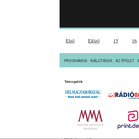
Első
Előző
15
16
PROGRAMOK
KIÁLLÍTÁSOK
AZ ÉPÜLET
Támogatók