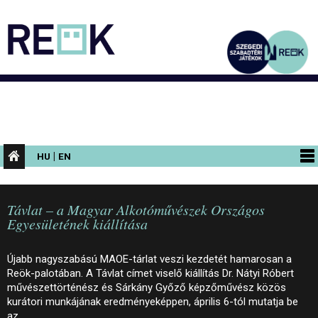
|
HU
EN
PROGRAMOK
Távlat – a Magyar Alkotóművészek Országos
KIÁLLÍTÁSOK
Egyesületének kiállítása
AZ ÉPÜLET
Újabb nagyszabású MAOE-tárlat veszi kezdetét hamarosan a
INFORMÁCIÓK
Reök-palotában. A Távlat címet viselő kiállítás Dr. Nátyi Róbert
művészettörténész és Sárkány Győző képzőművész közös
KONFERENCIA
kurátori munkájának eredményeképpen, április 6-tól mutatja be
az…