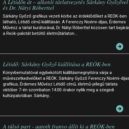
A Létidőn át – alkotói tárlatvezetés Sárkány Győzővel
és Dr. Nátyi Róberttel
Sárkány Győző grafikus vezeti körbe az érdeklődőket a REÖK-ben
látható, Létidő című kiállításán. A Ferenczy Noémi-díjas, Érdemes
Művész a tárlat kurátorával, Dr. Nátyi Róberttel közösen tart bejárá
a Reök-palotát betöltő életműtárlaton.…
Létidő: Sárkány Győző kiállítása a REÖK-ben
Könyvbemutatóval egybekötött kiállításmegnyitóra várja a
művészetkedvelőket a REÖK. Sárkány Győző Ferenczy Noémi-díja
grafikus, Érdemes Művész Létidő című, életmű-jellegű tárlata
október 7-én szombaton 14.00 órakor nyílik meg a szegedi
kultúrpalotában. Sárkány…
A túlsó part - aatoth franyo állít ki a REÖK-ben