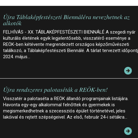
Újra Táblaképfestészeti Biennáléra nevezhetnek az
alkotók
FELHÍVÁS - XX. TÁBLAKÉPFESTÉSZETI BIENNÁLÉ A szegedi nyár
kulturális életének egyik legjelentősebb, visszatérő eseménye a
REÖK-ben kétévente megrendezett országos képzőművészeti
találkozó, a Táblaképfestészeti Biennálé. A tárlat tervezett időpont
2024. május…
Újra rendszeres palotaséták a REÖK-ben!
Visszatér a palotaséta a REÖK állandó programjainak listájára.
Havonta egy-egy alkalommal felnőttek és gyermekek is
megismerkedhetnek a szecessziós épület történetével, jeles
lakóival és rejtett szépségeivel. Az első, február 24-i sétákra…