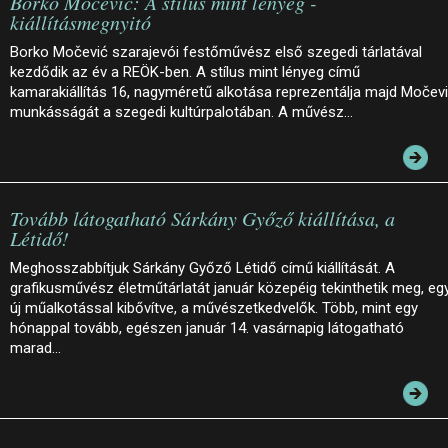
Borko Močević: A stílus mint lényeg -
kiállításmegnyitó
Borko Močević szarajevói festőművész első szegedi tárlatával
kezdődik az év a REÖK-ben. A stílus mint lényeg című
kamarakiállítás 16, nagyméretű alkotása reprezentálja majd Močev
munkásságát a szegedi kultúrpalotában. A művész…
Tovább látogatható Sárkány Győző kiállítása, a
Létidő!
Meghosszabbítjuk Sárkány Győző Létidő című kiállítását. A
grafikusművész életműtárlatát január közepéig tekinthetik meg, eg
új műalkotással kibővítve, a művészetkedvelők. Több, mint egy
hónappal tovább, egészen január 14. vasárnapig látogatható
marad…