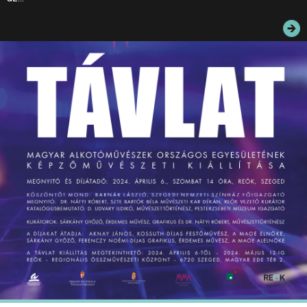
JEGYEK
ELÉRHETŐSÉG
PALOTASÉTÁK ÉS VEZETÉSEK
KÖZÉRDEKŰ ADATOK