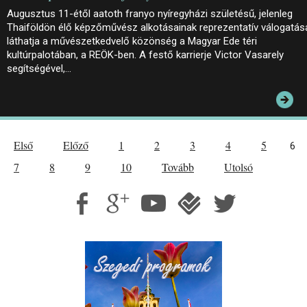
Augusztus 11-étől aatoth franyo nyíregyházi születésű, jelenleg
Thaiföldön élő képzőművész alkotásainak reprezentatív válogatás
láthatja a művészetkedvelő közönség a Magyar Ede téri
kultúrpalotában, a REÖK-ben. A festő karrierje Victor Vasarely
segítségével,…
Első
Előző
1
2
3
4
5
6
7
8
9
10
Tovább
Utolsó