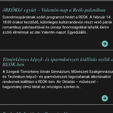
öREÖKké együtt – Valentin-nap a Reök-palotában
Szerelmespároknak szóló programot hirdet a REÖK. A február 14.
18.00 órakor kezdődő, különleges kultúrrandevún részt vevő párok
romantikus palotasétával és ünnepi finomságokkal tehetik életre
szóló élménnyé az idei Valentin-napot. Egyedülálló…
Tömörkényes képző- és iparművészeti kiállítás nyílik 
REÖK-ben
A Szegedi Tömörkény István Gimnázium, Művészeti Szakgimnázi
és Technikum képző- és iparművészeti tagozatainak alkotásaiból
rendeznek kiállítást a REÖK-ben. Az Oktatás – művészet -
hagyomány című tárlat az országos szinten is…