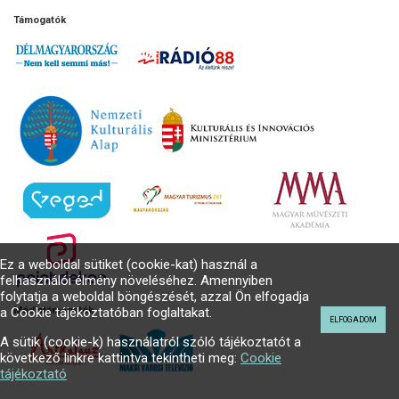
Támogatók
Ez a weboldal sütiket (cookie-kat) használ a
felhasználói élmény növeléséhez. Amennyiben
folytatja a weboldal böngészését, azzal Ön elfogadja
a Cookie tájékoztatóban foglaltakat.
Médiatámogatók
ELFOGADOM
A sütik (cookie-k) használatról szóló tájékoztatót a
következő linkre kattintva tekintheti meg:
Cookie
tájékoztató