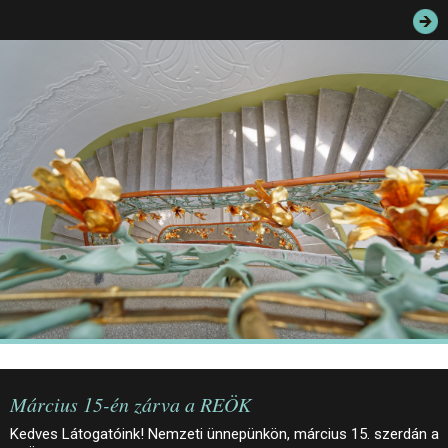
JEGYEK
ELÉRHETŐSÉG
PALOTASÉTÁK ÉS VEZETÉSEK
KÖZÉRDEKŰ ADATOK
Március 15-én zárva a REÖK
Kedves Látogatóink! Nemzeti ünnepünkön, március 15. szerdán a