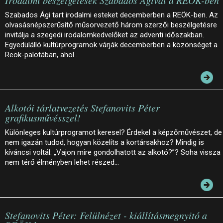
Irodalmi beszélgetések Szabados Ágival a REÖK-ben
Szabados Ági tart irodalmi esteket decemberben a REÖK-ben. Az
olvasásnépszerűsítő műsorvezető három szerzői beszélgetésre
invitálja a szegedi irodalomkedvelőket az adventi időszakban.
Egyedülálló kultúrprogramok várják decemberben a közönséget a
Reök-palotában, ahol…
Alkotói tárlatvezetés Stefanovits Péter
grafikusművésszel!
Különleges kultúrprogramot keresel? Érdekel a képzőművészet, de
nem igazán tudod, hogyan közelíts a kortársakhoz? Mindig is
kíváncsi voltál: „Vajon mire gondolhatott az alkotó?”? Soha vissza
nem térő élményben lehet részed…
Stefanovits Péter: Felülnézet - kiállításmegnyitó a