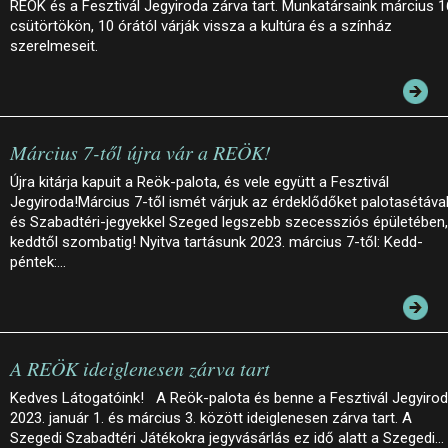
REÖK és a Fesztivál Jegyiroda zárva tart. Munkatársaink március 1
csütörtökön, 10 órától várják vissza a kultúra és a színház
szerelmeseit.
Március 7-től újra vár a REÖK!
Újra kitárja kapuit a Reök-palota, és vele együtt a Fesztivál
Jegyiroda!Március 7-től ismét várjuk az érdeklődőket palotasétáva
és Szabadtéri-jegyekkel Szeged legszebb szecessziós épületében,
keddtől szombatig! Nyitva tartásunk 2023. március 7-től: Kedd-
péntek:…
A REÖK ideiglenesen zárva tart
Kedves Látogatóink! A Reök-palota és benne a Fesztivál Jegyiro
2023. január 1. és március 3. között ideiglenesen zárva tart. A
Szegedi Szabadtéri Játékokra jegyvásárlás ez idő alatt a Szegedi…