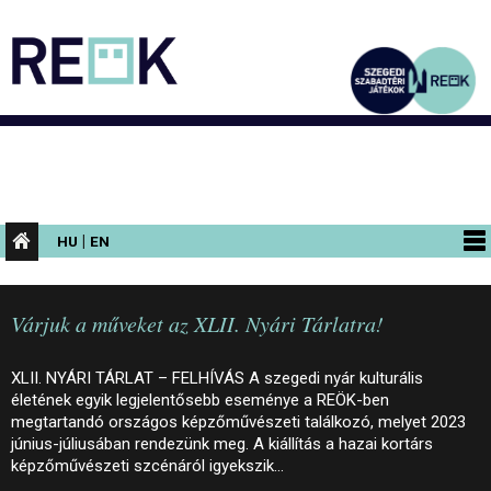
|
HU
EN
PROGRAMOK
Várjuk a műveket az XLII. Nyári Tárlatra!
KIÁLLÍTÁSOK
AZ ÉPÜLET
XLII. NYÁRI TÁRLAT – FELHÍVÁS A szegedi nyár kulturális
életének egyik legjelentősebb eseménye a REÖK-ben
INFORMÁCIÓK
megtartandó országos képzőművészeti találkozó, melyet 2023
június-júliusában rendezünk meg. A kiállítás a hazai kortárs
KONFERENCIA
képzőművészeti szcénáról igyekszik…