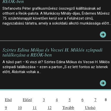
REÖK-ben
Stefanovits Péter grafikusművész összegző kiállításának ad
otthont a Reök-palota. A Munkácsy Mihály-díjas, Érdemes Művész
75. születésnapját követően kerül sor a Felülnézet című,
nagyszabású tárlatra, amely a sokoldalú alkotó munkássága előtt
Szirtes Edina Mókus és Vecsei H. Miklós színpadi
találkozása a REÖK-ben
A túlsó part – Ki viszi át? Szirtes Edina Mókus és Vecsei H. Miklós
színpadi találkozása – ezen a parton „S ez lett fontos az Istenek
előtt, Áldottak voltak a…
Első
Előző
3
4
5
6
7
8
9
10
11
12
Tovább
Utolsó