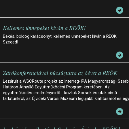
Kellemes ünnepeket kíván a REÖK!
Békés, boldog karácsonyt, kellemes ünnepeket kíván a REÖK
Szeged!
Zárókonferenciával búcsúztatta az óévet a REÖK
Lezárult a WSCRoute projekt az Interreg-IPA Magyarország–Szerb
Határon Átnyúló Együttműködési Program keretében. Az
együttműködés eredményeiről - köztük Sorsok és utak című
tárlatunkról, az Újvidéki Városi Múzeum legújabb kiállításáról és eg