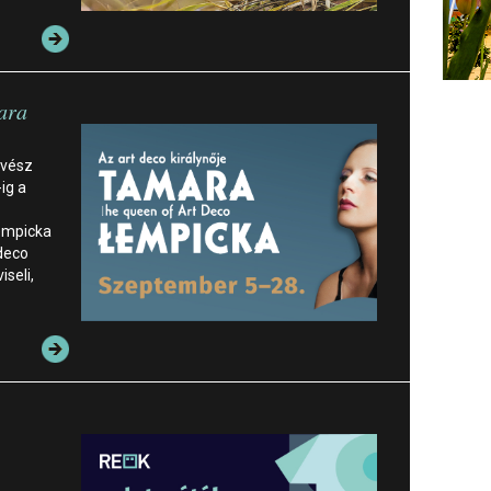
ara
űvész
ig a
empicka
 deco
seli,