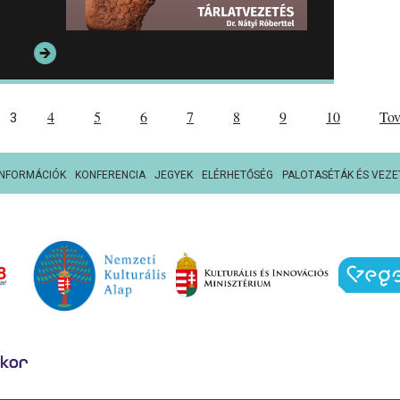
4
5
6
7
8
9
10
To
3
INFORMÁCIÓK
KONFERENCIA
JEGYEK
ELÉRHETŐSÉG
PALOTASÉTÁK ÉS VEZE