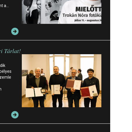
nt a…
i Tárlat!
dik
pélyes
szemle
n