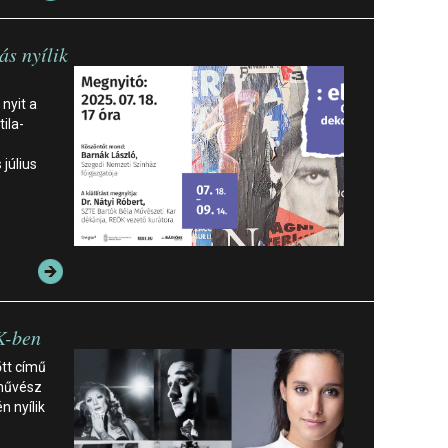
ás nyílik
 nyit a
ila-
 július
K-ben
tt című
nművész
n nyílik