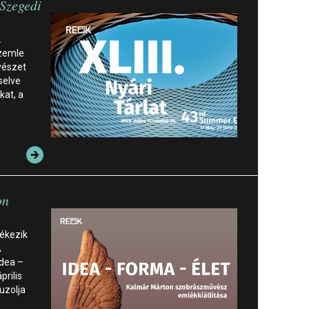
 Szegedi
.
szemle
vészet
selve
kat, a
on
lékezik
A
dea –
prilis
auzolja