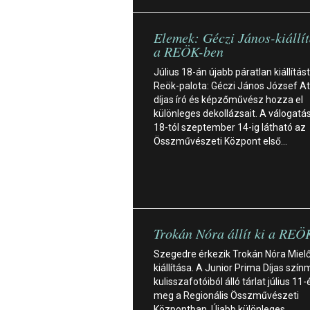
Elemek: Géczi János-kiállít
a REÖK-ben
Július 18-án újabb páratlan kiállítást
Reök-palota: Géczi János József Att
díjas író és képzőművész hozza el
különleges dekollázsait. A válogatás
18-tól szeptember 14-ig látható az
Összművészeti Központ első…
Trokán Nóra állít ki a REÖ
Szegedre érkezik Trokán Nóra Mielő
kiállítása. A Junior Prima Díjas szí
kulisszafotóiból álló tárlat július 11-é
meg a Regionális Összművészeti
Központban. Újabb különleges