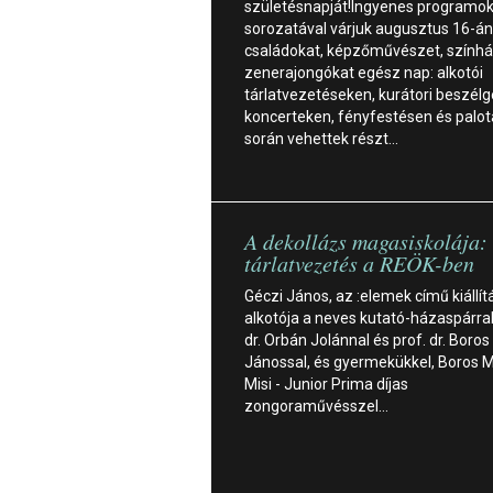
születésnapját!Ingyenes programo
sorozatával várjuk augusztus 16-án
családokat, képzőművészet, színhá
zenerajongókat egész nap: alkotói
tárlatvezetéseken, kurátori beszélg
koncerteken, fényfestésen és palo
során vehettek részt…
A dekollázs magasiskolája: 
tárlatvezetés a REÖK-ben
Géczi János, az :elemek című kiállít
alkotója a neves kutató-házaspárral,
dr. Orbán Jolánnal és prof. dr. Boros
Jánossal, és gyermekükkel, Boros M
Misi - Junior Prima díjas
zongoraművésszel…