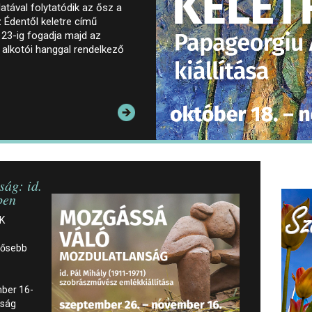
atával folytatódik az ősz a
Édentől keletre című
 23-ig fogadja majd az
 alkotói hanggal rendelkező
ág: id.
ben
ÖK
dősebb
ber 16-
nság