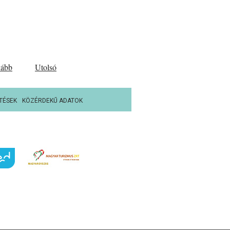
vább
Utolsó
TÉSEK
KÖZÉRDEKŰ ADATOK