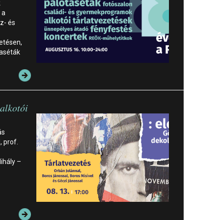
k
 a
z- és
etésen,
taséták
alkotói
ás
 prof.
ihály –