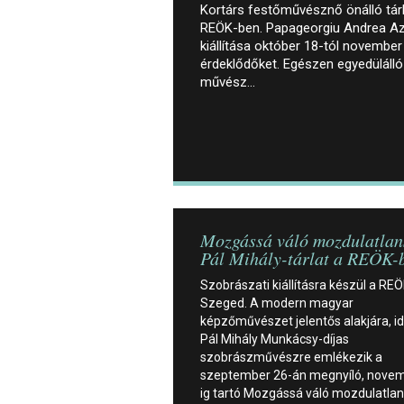
Kortárs festőművésznő önálló tárl
REÖK-ben. Papageorgiu Andrea Az 
kiállítása október 18-tól november
érdeklődőket. Egészen egyedülálló
művész…
Mozgássá váló mozdulatlans
Pál Mihály-tárlat a REÖK-
Szobrászati kiállításra készül a RE
Szeged. A modern magyar
képzőművészet jelentős alakjára, i
Pál Mihály Munkácsy-díjas
szobrászművészre emlékezik a
szeptember 26-án megnyíló, novem
ig tartó Mozgássá váló mozdulatla