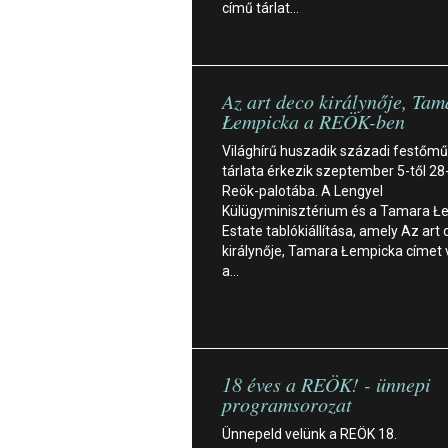
című tárlat…
Az art deco királynője, Tam
Łempicka a REÖK-ben
Világhírű huszadik századi festőm
tárlata érkezik szeptember 5-től 28-
Reök-palotába. A Lengyel
Külügyminisztérium és a Tamara Ł
Estate tablókiállítása, amely Az art
királynője, Tamara Łempicka címet vi
a…
18 éves a REÖK! - ünnepi
programsorozat
Ünnepeld velünk a REÖK 18.