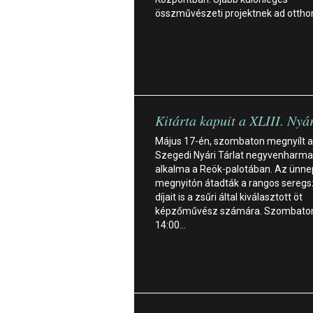
összművészeti projektnek ad ottho
Kitárta kapuit a XLIII. Nyár
Május 17-én, szombaton megnyílt a
Szegedi Nyári Tárlat negyvenharma
alkalma a Reök-palotában. Az ünne
megnyitón átadták a rangos sereg
díjait is a zsűri által kiválasztott öt
képzőművész számára. Szombato
14:00…