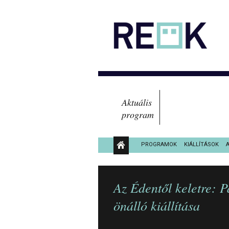
Aktuális
program
PROGRAMOK
KIÁLLÍTÁSOK
KÖZÉRDEKŰ ADATOK
Az Édentől keletre: 
önálló kiállítása