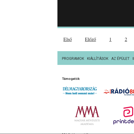
Első
Előző
1
2
PROGRAMOK
KIÁLLÍTÁSOK
AZ ÉPÜLET
Támogatók