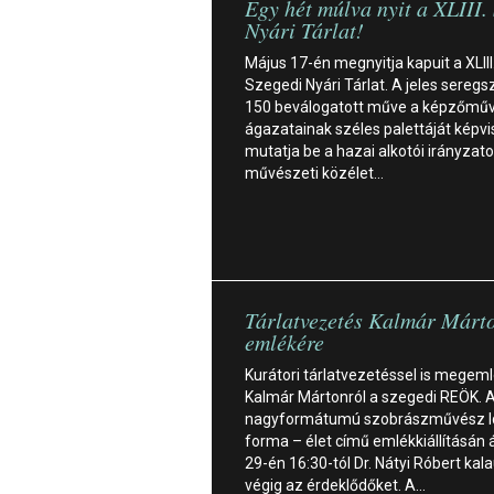
Egy hét múlva nyit a XLIII.
Nyári Tárlat!
Május 17-én megnyitja kapuit a XLIII
Szegedi Nyári Tárlat. A jeles sereg
150 beválogatott műve a képzőmű
ágazatainak széles palettáját képvi
mutatja be a hazai alkotói irányzato
művészeti közélet…
Tárlatvezetés Kalmár Márt
emlékére
Kurátori tárlatvezetéssel is megem
Kalmár Mártonról a szegedi REÖK. 
nagyformátumú szobrászművész I
forma – élet című emlékkiállításán á
29-én 16:30-tól Dr. Nátyi Róbert kal
végig az érdeklődőket. A…