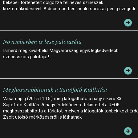
békebeli történeteit dolgozza fel neves színészek
közreműködésével. A decemberben induló sorozat pedig szegedi…
Novemberben is lesz palotaséta
Ismerd meg kívül-belül Magyarország egyik legkedveltebb
szecessziós palotáját!
Meghosszabbítottuk a Sajtófotó Kiállítást
Vasárnapig (2015.11.15.) még látogatható a nagy sikerű 33.
Sajtófotó Kiállítás. A nagy érdeklődésre tekintettel a REÖK
meghosszabbította a tárlatot, melyen a látogatók többek közt Erde
Zsolt utolsó mérkőzéséről is láthatnak…