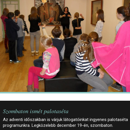
JEGYEK
ELÉRHETŐSÉG
PALOTASÉTÁK ÉS VEZETÉSEK
KÖZÉRDEKŰ ADATOK
Szombaton ismét palotaséta
Az adventi időszakban is várjuk látogatóinkat ingyenes palotaséta
programunkra. Legközelebb december 19-én, szombaton.