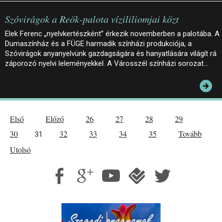
Szóvirágok a Reök-palota vízililiomjai közt
Elek Ferenc „nyelvkertészként” érkezik novemberben a palotába. A
Dumaszínház és a FÜGE harmadik színházi produkciója, a
Szóvirágok anyanyelvünk gazdagságára és hanyatlására világít rá
záporozó nyelvi leleményekkel. A Városszél színházi sorozat…
Első
Előző
26
27
28
29
30
32
33
34
35
Tovább
31
Utolsó