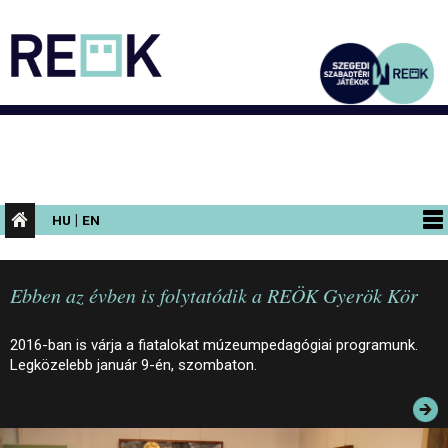
|
HU
EN
PROGRAMOK
Ebben az évben is folytatódik a REÖK Gyerök Kör
KIÁLLÍTÁSOK
AZ ÉPÜLET
2016-ban is várja a fiatalokat múzeumpedagógiai programunk.
Legközelebb január 9-én, szombaton.
INFORMÁCIÓK
KONFERENCIA