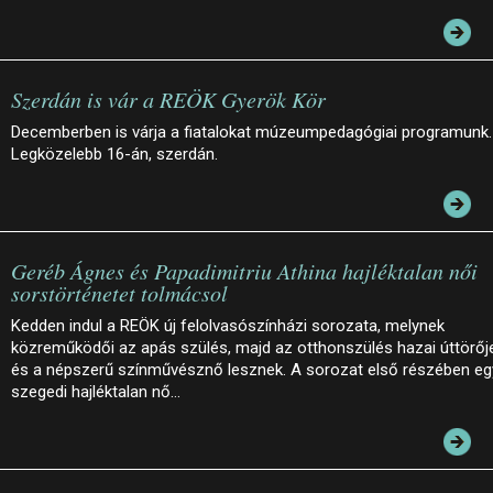
Szerdán is vár a REÖK Gyerök Kör
Decemberben is várja a fiatalokat múzeumpedagógiai programunk.
Legközelebb 16-án, szerdán.
Geréb Ágnes és Papadimitriu Athina hajléktalan női
sorstörténetet tolmácsol
Kedden indul a REÖK új felolvasószínházi sorozata, melynek
közreműködői az apás szülés, majd az otthonszülés hazai úttörőj
és a népszerű színművésznő lesznek. A sorozat első részében eg
szegedi hajléktalan nő…