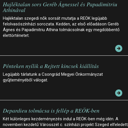
Hajléktalan sors Geréb Ágnessel és Papadimitriu
Athinával
Hajléktalan szegedi nők sorsát mutatja a REÖK legújabb
felolvasószínházi sorozata. Kedden, az első előadáson Geréb
Ágnes és Papadimitriu Athina tolmácsolnak egy megdöbbentő
élettörténetet.
Pénteken nyílik a Rejtett kincsek kiállítás
Legújabb tárlatunk a Csongrád Megyei Önkormányzat
gyűjteményéből válogat.
Depardieu tolmácsa is fellép a REÖK-ben
Két különleges kezdeményezés indul a REÖK-ben még idén. A
novemberi kezdetű Városszél c. színházi projekt Szeged elfeledett