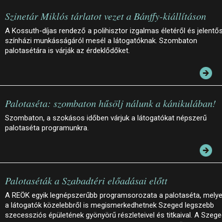
Szinetár Miklós tárlatot vezet a Bánffy-kiállításon
A Kossuth-díjas rendező a polihisztor izgalmas életéről és jelentő
színházi munkásságáról mesél a látogatóknak. Szombaton
palotasétára is várják az érdeklődőket.
Palotaséta: szombaton hűsölj nálunk a kánikulában!
Szombaton, a szokásos időben várjuk a látogatókat népszerű
palotaséta programunkra.
Palotaséták a Szabadtéri előadásai előtt
A REÖK egyik legnépszerűbb programsorozata a palotaséta, mely
a látogatók közelebbről is megismerkedhetnek Szeged legszebb
szecessziós épületének gyönyörű részleteivel és titkaival. A Szege