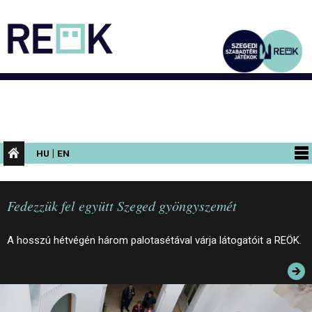
|
HU
EN
PROGRAMOK
Fedezzük fel együtt Szeged gyöngyszemét
KIÁLLÍTÁSOK
AZ ÉPÜLET
A hosszú hétvégén három palotasétával várja látogatóit a REÖK.
INFORMÁCIÓK
KONFERENCIA