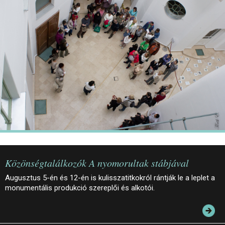
JEGYEK
ELÉRHETŐSÉG
PALOTASÉTÁK ÉS VEZETÉSEK
KÖZÉRDEKŰ ADATOK
Közönségtalálkozók A nyomorultak stábjával
Augusztus 5-én és 12-én is kulisszatitkokról rántják le a leplet a
monumentális produkció szereplői és alkotói.