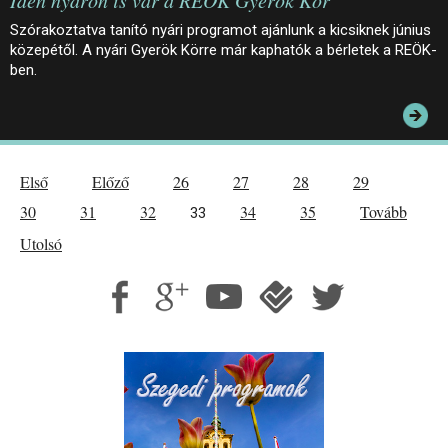
Idén nyáron is vár a REÖK Gyerök Kör
Szórakoztatva tanító nyári programot ajánlunk a kicsiknek június
közepétől. A nyári Gyerök Körre már kaphatók a bérletek a REÖK-
ben.
Első
Előző
26
27
28
29
30
31
32
34
35
Tovább
33
Utolsó