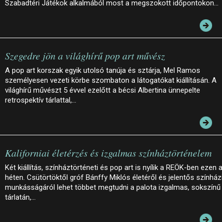
Szabadtéri Játékok alkalmából most a megszokott időpontokon…
Szegedre jön a világhírű pop art művész
A pop art korszak egyik utolsó tanúja és sztárja, Mel Ramos
személyesen vezeti körbe szombaton a látogatókat kiállításán. A
világhírű művészt 5 évvel ezelőtt a bécsi Albertina ünnepelte
retrospektív tárlattal,…
Kaliforniai életérzés és izgalmas színháztörténelem
Két kiállítás, színháztörténeti és pop art is nyílik a REÖK-ben ezen 
héten. Csütörtöktől gróf Bánffy Miklós életéről és jelentős színház
munkásságáról lehet többet megtudni a palota izgalmas, sokszínű
tárlatán,…