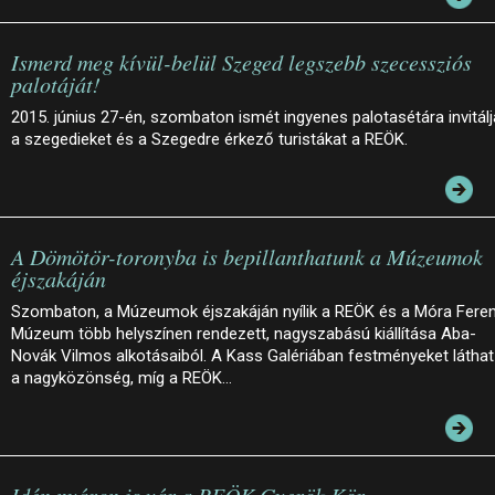
Ismerd meg kívül-belül Szeged legszebb szecessziós
palotáját!
2015. június 27-én, szombaton ismét ingyenes palotasétára invitálj
a szegedieket és a Szegedre érkező turistákat a REÖK.
A Dömötör-toronyba is bepillanthatunk a Múzeumok
éjszakáján
Szombaton, a Múzeumok éjszakáján nyílik a REÖK és a Móra Fere
Múzeum több helyszínen rendezett, nagyszabású kiállítása Aba-
Novák Vilmos alkotásaiból. A Kass Galériában festményeket láthat
a nagyközönség, míg a REÖK…